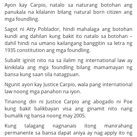
Ayon kay Carpio, natalo sa naturang botohan ang
panukala na kilalanin bilang natural born citizen ang
mga foundling.
Sagot ni Atty Poblador, hindi mahalaga ang botohan
kundi ang dahilan kung bakit ito natalo sa botohan –
dahil hindi na umano kailangang banggitin sa letra ng
1935 constitution ang mga foundling.
Subalit iginiit nito na sa ilalim ng international law ay
kinikilala ang mga foundling bilang mamamayan ng
bansa kung saan sila natagpuan.
Ngunit ayon kay Justice Carpio, wala pang international
law noong mga panahon na iyon.
Tinanong din ni Justice Carpio ang abogado ni Poe
kung bakit balikbayan visa ang ginamit nito nang
bumalik ng bansa noong may 2005.
Kung talagang nagnanais itong manirahang
permanente sa bansa dapat aniya ay nag apply ito ng