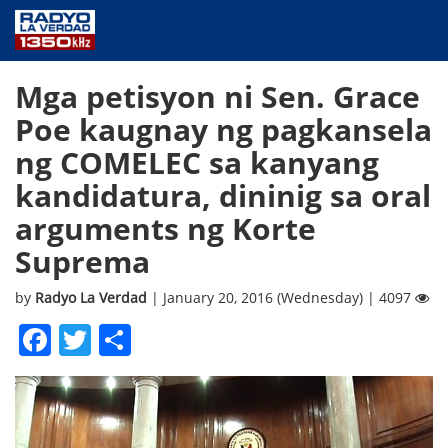
NEWS
Mga petisyon ni Sen. Grace
PUBLIC SERVICE
Poe kaugnay ng pagkansela
ANNOUNCEMENTS
ng COMELEC sa kanyang
PROGRAMS
kandidatura, dininig sa oral
ABOUT
arguments ng Korte
CONTACT US
Suprema
by
Radyo La Verdad
| January 20, 2016 (Wednesday) | 4097
Facebook
Twitter
Share