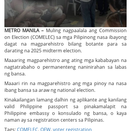
METRO MANILA –
Muling nagpaalala ang Commission
on Election (COMELEC) sa mga Pilipinong nasa ibayong
dagat na magparehistro bilang botante para sa
darating na 2025 midterm election.
Maaaring magparehistro ang ating mga kababayan na
nagtatrabaho o permanenteng naninirahan sa labas
ng bansa.
Maaari rin na magparehistro ang mga pinoy na nasa
ibang bansa sa araw ng national election.
Kinakailangan lamang dalhin ng aplikante ang kanilang
valid Philippine passport sa pinakamalapit na
Philippine embassy o konsulado ng bansa, o kaya
naman ay sa registration centers sa Pilipinas.
Tags:
COMELEC
,
OFW
,
voter registration