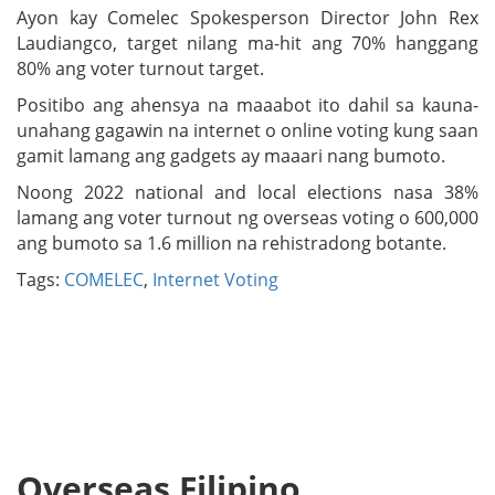
Ayon kay Comelec Spokesperson Director John Rex
Laudiangco, target nilang ma-hit ang 70% hanggang
80% ang voter turnout target.
Positibo ang ahensya na maaabot ito dahil sa kauna-
unahang gagawin na internet o online voting kung saan
gamit lamang ang gadgets ay maaari nang bumoto.
Noong 2022 national and local elections nasa 38%
lamang ang voter turnout ng overseas voting o 600,000
ang bumoto sa 1.6 million na rehistradong botante.
Tags:
COMELEC
,
Internet Voting
Overseas Filipino,