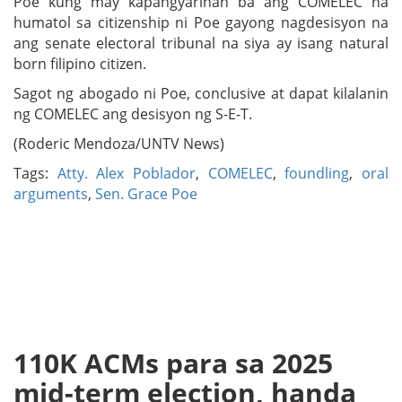
Poe kung may kapangyarihan ba ang COMELEC na
humatol sa citizenship ni Poe gayong nagdesisyon na
ang senate electoral tribunal na siya ay isang natural
born filipino citizen.
Sagot ng abogado ni Poe, conclusive at dapat kilalanin
ng COMELEC ang desisyon ng S-E-T.
(Roderic Mendoza/UNTV News)
Tags:
Atty. Alex Poblador
,
COMELEC
,
foundling
,
oral
arguments
,
Sen. Grace Poe
110K ACMs para sa 2025
mid-term election, handa