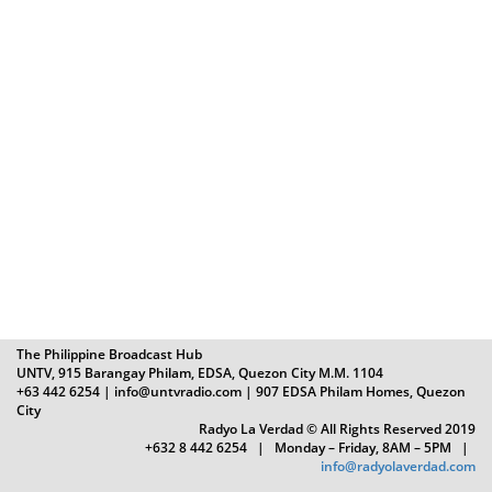
The Philippine Broadcast Hub
UNTV, 915 Barangay Philam, EDSA, Quezon City M.M. 1104
+63 442 6254 | info@untvradio.com
| 907 EDSA Philam Homes, Quezon
City
Radyo La Verdad © All Rights Reserved 2019
+632 8 442 6254 | Monday – Friday, 8AM – 5PM |
info@radyolaverdad.com