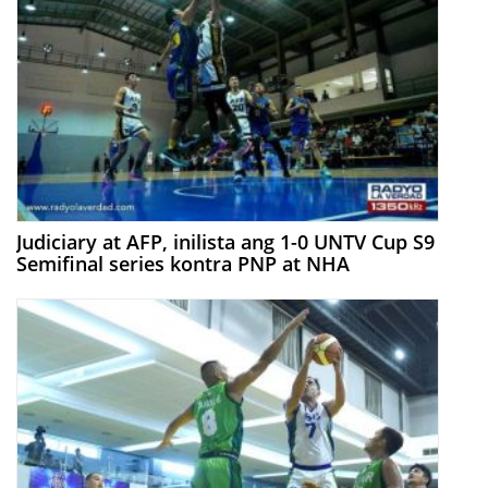
Judiciary at AFP, inilista ang 1-0 UNTV Cup S9
Semifinal series kontra PNP at NHA