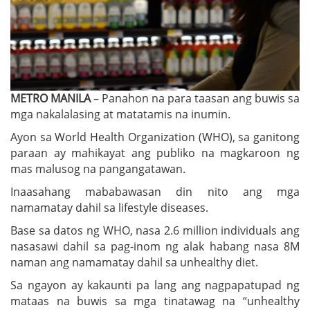
METRO MANILA
– Panahon na para taasan ang buwis sa
mga nakalalasing at matatamis na inumin.
Ayon sa World Health Organization (WHO), sa ganitong
paraan ay mahikayat ang publiko na magkaroon ng
mas malusog na pangangatawan.
Inaasahang mababawasan din nito ang mga
namamatay dahil sa lifestyle diseases.
Base sa datos ng WHO, nasa 2.6 million individuals ang
nasasawi dahil sa pag-inom ng alak habang nasa 8M
naman ang namamatay dahil sa unhealthy diet.
Sa ngayon ay kakaunti pa lang ang nagpapatupad ng
mataas na buwis sa mga tinatawag na “unhealthy