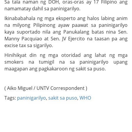
Sa tala naman ng DOH, oras-oras ay 17 Filipino ang
namamatay dahil sa paninigarilyo.
Ikinababahala ng mga eksperto ang halos labing anim
na milyong Pilipinong ayaw paawat sa paninigarilyo
kaya suportado nila ang Panukalang batas nina Sen.
Manny Pacquiao at Sen. JV Ejercito na taasan pa ang
excise tax sa sigarilyo.
Hinihikyat din ng mga otoridad ang lahat ng mga
smokers na tumigil na sa paninigarilyo upang
maagapan ang pagkakaroon ng sakit sa puso.
( Aiko Miguel / UNTV Correspondent )
Tags:
paninigarilyo
,
sakit sa puso
,
WHO