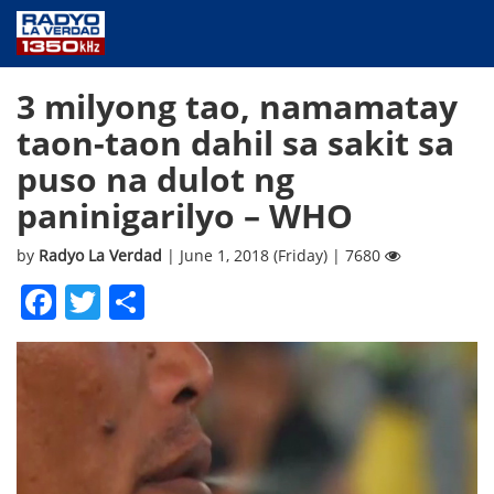
NEWS
3 milyong tao, namamatay
PUBLIC SERVICE
taon-taon dahil sa sakit sa
ANNOUNCEMENTS
puso na dulot ng
PROGRAMS
paninigarilyo – WHO
ABOUT
CONTACT US
by
Radyo La Verdad
| June 1, 2018 (Friday) | 7680
Facebook
Twitter
Share