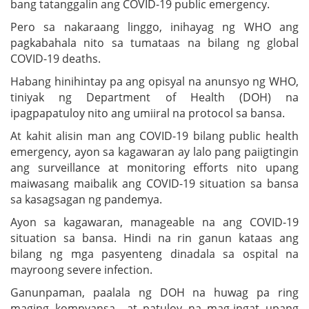
bang tatanggalin ang COVID-19 public emergency.
Pero sa nakaraang linggo, inihayag ng WHO ang
pagkabahala nito sa tumataas na bilang ng global
COVID-19 deaths.
Habang hinihintay pa ang opisyal na anunsyo ng WHO,
tiniyak ng Department of Health (DOH) na
ipagpapatuloy nito ang umiiral na protocol sa bansa.
At kahit alisin man ang COVID-19 bilang public health
emergency, ayon sa kagawaran ay lalo pang paiigtingin
ang surveillance at monitoring efforts nito upang
maiwasang maibalik ang COVID-19 situation sa bansa
sa kasagsagan ng pandemya.
Ayon sa kagawaran, manageable na ang COVID-19
situation sa bansa. Hindi na rin ganun kataas ang
bilang ng mga pasyenteng dinadala sa ospital na
mayroong severe infection.
Ganunpaman, paalala ng DOH na huwag pa ring
maging kompyansa at patuloy na mag-ingat upang