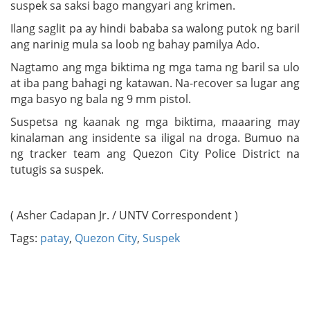
suspek sa saksi bago mangyari ang krimen.
Ilang saglit pa ay hindi bababa sa walong putok ng baril
ang narinig mula sa loob ng bahay pamilya Ado.
Nagtamo ang mga biktima ng mga tama ng baril sa ulo
at iba pang bahagi ng katawan. Na-recover sa lugar ang
mga basyo ng bala ng 9 mm pistol.
Suspetsa ng kaanak ng mga biktima, maaaring may
kinalaman ang insidente sa iligal na droga. Bumuo na
ng tracker team ang Quezon City Police District na
tutugis sa suspek.
( Asher Cadapan Jr. / UNTV Correspondent )
Tags:
patay
,
Quezon City
,
Suspek