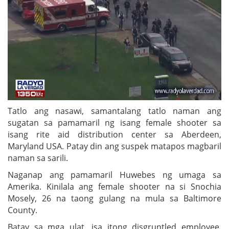
Tatlo ang nasawi, samantalang tatlo naman ang
sugatan sa pamamaril ng isang female shooter sa
isang rite aid distribution center sa Aberdeen,
Maryland USA. Patay din ang suspek matapos magbaril
naman sa sarili.
Naganap ang pamamaril Huwebes ng umaga sa
Amerika. Kinilala ang female shooter na si Snochia
Mosely, 26 na taong gulang na mula sa Baltimore
County.
Batay sa mga ulat, isa itong disgruntled employee.