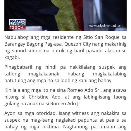
Nabulabog ang mga residente ng Sitio San Roque sa
Barangay Bagong Pag-asa, Quezon City nang makarinig
ng sunod-sunod na putok ng baril pasado alas onse
kagabi.
Pinagbabaril ng hindi pa nakikilalang suspek ang
tatlong magkakaanak habang magkakatabing
natutulog ang mga ito sa loob ng kanilang bahay.
Kinilala ang mga ito na sina Romeo Ado Sr., ang asawa
nitong si Christine Ado, at ang labing-isang taong
gulang na anak na si Romeo Ado Jr.
Ayon sa mga otoridad, isang witness ang nakakita sa
suspek na mag-isang naglakad papunta at paalis sa
bahay ng mga biktima. Nagtanong pa umano ang