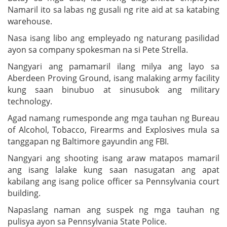
Namaril ito sa labas ng gusali ng rite aid at sa katabing
warehouse.
Nasa isang libo ang empleyado ng naturang pasilidad
ayon sa company spokesman na si Pete Strella.
Nangyari ang pamamaril ilang milya ang layo sa
Aberdeen Proving Ground, isang malaking army facility
kung saan binubuo at sinusubok ang military
technology.
Agad namang rumesponde ang mga tauhan ng Bureau
of Alcohol, Tobacco, Firearms and Explosives mula sa
tanggapan ng Baltimore gayundin ang FBI.
Nangyari ang shooting isang araw matapos mamaril
ang isang lalake kung saan nasugatan ang apat
kabilang ang isang police officer sa Pennsylvania court
building.
Napaslang naman ang suspek ng mga tauhan ng
pulisya ayon sa Pennsylvania State Police.