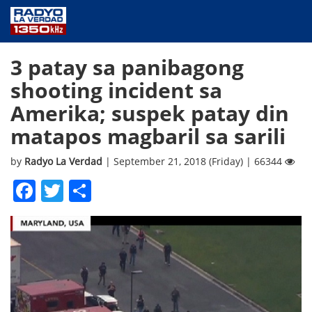
NEWS
3 patay sa panibagong
PUBLIC SERVICE
shooting incident sa
ANNOUNCEMENTS
Amerika; suspek patay din
PROGRAMS
matapos magbaril sa sarili
ABOUT
CONTACT US
by
Radyo La Verdad
| September 21, 2018 (Friday) | 66344
Facebook
Twitter
Share