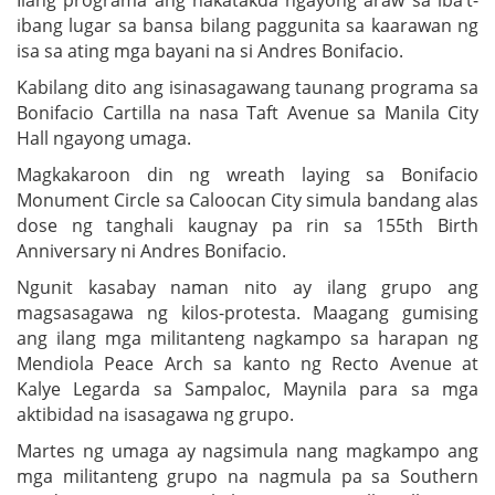
ibang lugar sa bansa bilang paggunita sa kaarawan ng
isa sa ating mga bayani na si Andres Bonifacio.
Kabilang dito ang isinasagawang taunang programa sa
Bonifacio Cartilla na nasa Taft Avenue sa Manila City
Hall ngayong umaga.
Magkakaroon din ng wreath laying sa Bonifacio
Monument Circle sa Caloocan City simula bandang alas
dose ng tanghali kaugnay pa rin sa 155th Birth
Anniversary ni Andres Bonifacio.
Ngunit kasabay naman nito ay ilang grupo ang
magsasagawa ng kilos-protesta. Maagang gumising
ang ilang mga militanteng nagkampo sa harapan ng
Mendiola Peace Arch sa kanto ng Recto Avenue at
Kalye Legarda sa Sampaloc, Maynila para sa mga
aktibidad na isasagawa ng grupo.
Martes ng umaga ay nagsimula nang magkampo ang
mga militanteng grupo na nagmula pa sa Southern