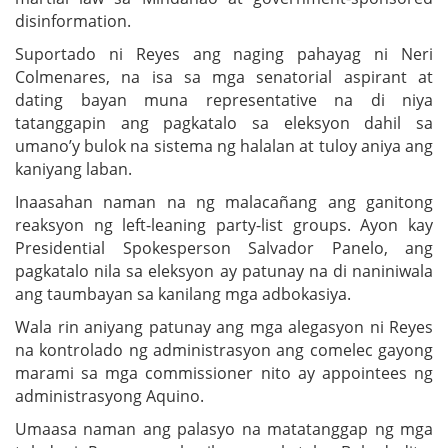
disinformation.
Suportado ni Reyes ang naging pahayag ni Neri
Colmenares, na isa sa mga senatorial aspirant at
dating bayan muna representative na di niya
tatanggapin ang pagkatalo sa eleksyon dahil sa
umano’y bulok na sistema ng halalan at tuloy aniya ang
kaniyang laban.
Inaasahan naman na ng malacañang ang ganitong
reaksyon ng left-leaning party-list groups. Ayon kay
Presidential Spokesperson Salvador Panelo, ang
pagkatalo nila sa eleksyon ay patunay na di naniniwala
ang taumbayan sa kanilang mga adbokasiya.
Wala rin aniyang patunay ang mga alegasyon ni Reyes
na kontrolado ng administrasyon ang comelec gayong
marami sa mga commissioner nito ay appointees ng
administrasyong Aquino.
Umaasa naman ang palasyo na matatanggap ng mga