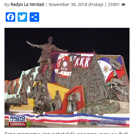
by
Radyo La Verdad
| November 30, 2018 (Friday) | 25901
Facebook
Twitter
Share
Ilang programa ang nakatakda ngayong araw sa iba’t-