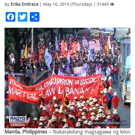
by
Erika Endraca
| May 16, 2019 (Thursday) | 31445
Facebook
Twitter
Share
Manila, Philippines
– Nakatakdang magsagawa ng kilos