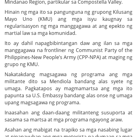
Mindanao Region, partikular sa Compostella Valley.
Hinain ng mga ito sa pangunguna ng grupong Kilusang
Mayo Uno (KMU) ang mga isyu kaugnay sa
regularisasyon ng mga manggagawa at ang epekto ng
martial law sa mga komunidad.
Ito ay dahil napagbibintangan daw ang ilan sa mga
manggagawa na frontliner ng Communist Party of the
Philippines-New People’s Army (CPP-NPA) at maging ng
grupo ng KMU.
Nakatakdang magsagawa ng programa ang mga
militante dito sa Mendiola bandang alas syete ng
umaga. Pagkatapos ay magmamartsa ang mga ito
papunta sa U.S. Embassy bandang alas onse ng umaga
upang magsagawa ng programa.
Inaasahan ang daan-daang militanteng susuporta at
sasama sa martsa at mga programa ngayong araw.
Asahan ang mabigat na trapiko sa mga nasabing lugar
at pinapayuhan ang mga motorista na dumaan sa mga