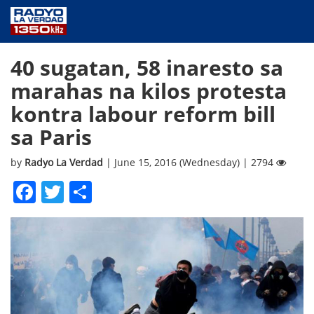
NEWS
40 sugatan, 58 inaresto sa
PUBLIC SERVICE
marahas na kilos protesta
ANNOUNCEMENTS
kontra labour reform bill
PROGRAMS
sa Paris
ABOUT
CONTACT US
by
Radyo La Verdad
| June 15, 2016 (Wednesday) | 2794
Facebook
Twitter
Share