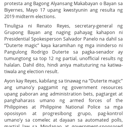
protesta ang Bagong Alyansang Makabayan o Bayan sa
Biyernes, Mayo 17 upang kwestyunin ang resulta ng
2019 midterm elections.
Tinuligsa ni Renato Reyes, secretary-general ng
Grupong Bayan ang naging pahayag kahapon ni
Presidential Spokesperson Salvador Panelo na dahil sa
“Duterte magic” kaya karamihan ng mga ininderso ni
Pangulong Rodrigo Duterte sa pagka-senador ay
tumungtong sa top 12 ng partial, unofficial results ng
halalan. Dahil dito, hindi aniya maituturing na katiwa-
tiwala ang election result.
Ayon kay Reyes, kabilang sa tinawag na “Duterte magic”
ang umano’y paggamit ng government resources
upang paboran ang administration bets, pagtarget at
panghaharass umano ng armed forces of the
Philippines at Philippine National Police sa mga
oposisyon at progresibong grupo, pag-kontrol
umano’y sa comelec at dayaan sa automated polls,
martial law sa Mindanao at government-sponsored