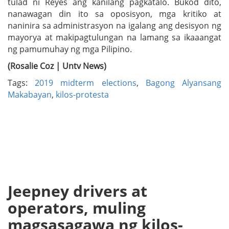
tulad ni Reyes ang kanilang pagkatalo. Bukod dito,
nanawagan din ito sa oposisyon, mga kritiko at
naninira sa administrasyon na igalang ang desisyon ng
mayorya at makipagtulungan na lamang sa ikaaangat
ng pamumuhay ng mga Pilipino.
(Rosalie Coz | Untv News)
Tags:
2019 midterm elections
,
Bagong Alyansang
Makabayan
,
kilos-protesta
Jeepney drivers at
operators, muling
magsasagawa ng kilos-