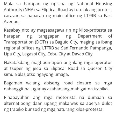
Mula sa harapan ng opisina ng National Housing
Authority (NHA) sa Eliptical Road ay tutulak ang protest
caravan sa haparan ng main office ng LTFRB sa East
Avenue.
Kasabay nito ay magsasagawa rin ng kilos-protesta sa
harapan ng tanggapan ng Department of
Transportation (DOTr) sa Baguio City, maging sa ibang
regional offices ng LTFRB sa San Fernando Pampanga,
Lipa City, Legaspi City, Cebu City at Davao City.
Nakatakdang magtipon-tipon ang ilang mga operator
at tsuper ng jeep sa Eliptical Road sa Quezon City
simula alas otso ngayong umaga.
Bagaman walang abisong road closure sa mga
nabanggit na lugar ay asahan ang mabigat na trapiko.
Pinapayuhan ang mga motorista na dumaan sa
alternatibong daan upang makaiwas sa aberya dulot
ng trapiko bunsod ng mga naturang kilos-protesta.