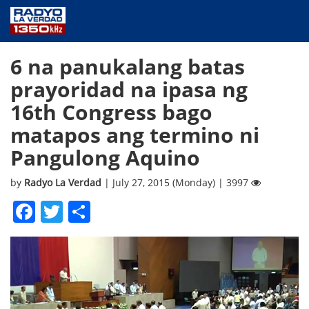
NEWS
6 na panukalang batas
PUBLIC SERVICE
prayoridad na ipasa ng
ANNOUNCEMENTS
16th Congress bago
PROGRAMS
matapos ang termino ni
ABOUT
Pangulong Aquino
CONTACT US
by
Radyo La Verdad
| July 27, 2015 (Monday) | 3997
Facebook
Twitter
Share