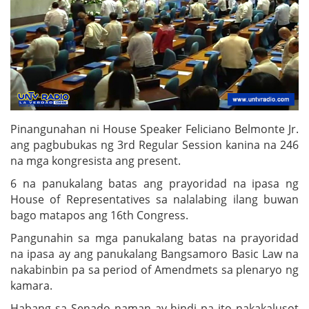
Pinangunahan ni House Speaker Feliciano Belmonte Jr.
ang pagbubukas ng 3rd Regular Session kanina na 246
na mga kongresista ang present.
6 na panukalang batas ang prayoridad na ipasa ng
House of Representatives sa nalalabing ilang buwan
bago matapos ang 16th Congress.
Pangunahin sa mga panukalang batas na prayoridad
na ipasa ay ang panukalang Bangsamoro Basic Law na
nakabinbin pa sa period of Amendmets sa plenaryo ng
kamara.
Habang sa Senado naman ay hindi pa ito nakakalusot