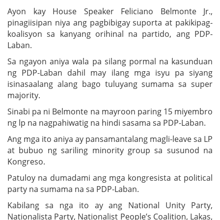
Ayon kay House Speaker Feliciano Belmonte Jr.,
pinagiisipan niya ang pagbibigay suporta at pakikipag-
koalisyon sa kanyang orihinal na partido, ang PDP-
Laban.
Sa ngayon aniya wala pa silang pormal na kasunduan
ng PDP-Laban dahil may ilang mga isyu pa siyang
isinasaalang alang bago tuluyang sumama sa super
majority.
Sinabi pa ni Belmonte na mayroon paring 15 miyembro
ng lp na nagpahiwatig na hindi sasama sa PDP-Laban.
Ang mga ito aniya ay pansamantalang magli-leave sa LP
at bubuo ng sariling minority group sa susunod na
Kongreso.
Patuloy na dumadami ang mga kongresista at political
party na sumama na sa PDP-Laban.
Kabilang sa nga ito ay ang National Unity Party,
Nationalista Party, Nationalist People’s Coalition, Lakas,