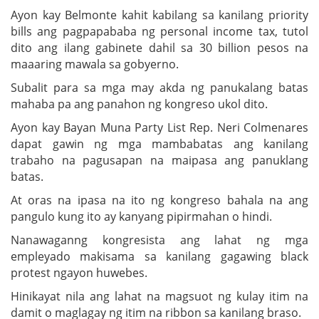
Ayon kay Belmonte kahit kabilang sa kanilang priority
bills ang pagpapababa ng personal income tax, tutol
dito ang ilang gabinete dahil sa 30 billion pesos na
maaaring mawala sa gobyerno.
Subalit para sa mga may akda ng panukalang batas
mahaba pa ang panahon ng kongreso ukol dito.
Ayon kay Bayan Muna Party List Rep. Neri Colmenares
dapat gawin ng mga mambabatas ang kanilang
trabaho na pagusapan na maipasa ang panuklang
batas.
At oras na ipasa na ito ng kongreso bahala na ang
pangulo kung ito ay kanyang pipirmahan o hindi.
Nanawaganng kongresista ang lahat ng mga
empleyado makisama sa kanilang gagawing black
protest ngayon huwebes.
Hinikayat nila ang lahat na magsuot ng kulay itim na
damit o maglagay ng itim na ribbon sa kanilang braso.