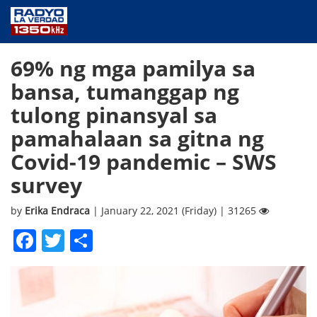
NEWS
69% ng mga pamilya sa
PUBLIC SERVICE
bansa, tumanggap ng
ANNOUNCEMENTS
tulong pinansyal sa
PROGRAMS
pamahalaan sa gitna ng
ABOUT
Covid-19 pandemic – SWS
CONTACT US
survey
by
Erika Endraca
| January 22, 2021 (Friday) | 31265
Facebook
Twitter
Share