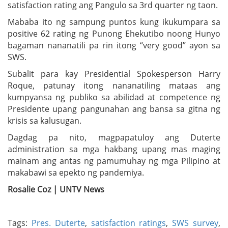
satisfaction rating ang Pangulo sa 3rd quarter ng taon.
Mababa ito ng sampung puntos kung ikukumpara sa
positive 62 rating ng Punong Ehekutibo noong Hunyo
bagaman nananatili pa rin itong “very good” ayon sa
SWS.
Subalit para kay Presidential Spokesperson Harry
Roque, patunay itong nananatiling mataas ang
kumpyansa ng publiko sa abilidad at competence ng
Presidente upang pangunahan ang bansa sa gitna ng
krisis sa kalusugan.
Dagdag pa nito, magpapatuloy ang Duterte
administration sa mga hakbang upang mas maging
mainam ang antas ng pamumuhay ng mga Pilipino at
makabawi sa epekto ng pandemiya.
Rosalie Coz | UNTV News
Tags:
Pres. Duterte
,
satisfaction ratings
,
SWS survey
,