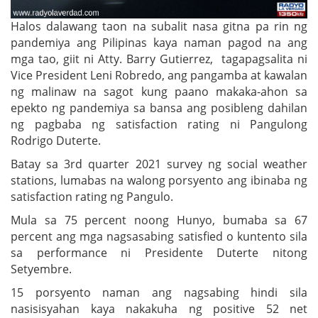
Halos dalawang taon na subalit nasa gitna pa rin ng
pandemiya ang Pilipinas kaya naman pagod na ang
mga tao, giit ni Atty. Barry Gutierrez, tagapagsalita ni
Vice President Leni Robredo, ang pangamba at kawalan
ng malinaw na sagot kung paano makaka-ahon sa
epekto ng pandemiya sa bansa ang posibleng dahilan
ng pagbaba ng satisfaction rating ni Pangulong
Rodrigo Duterte.
Batay sa 3rd quarter 2021 survey ng social weather
stations, lumabas na walong porsyento ang ibinaba ng
satisfaction rating ng Pangulo.
Mula sa 75 percent noong Hunyo, bumaba sa 67
percent ang mga nagsasabing satisfied o kuntento sila
sa performance ni Presidente Duterte nitong
Setyembre.
15 porsyento naman ang nagsabing hindi sila
nasisisyahan kaya nakakuha ng positive 52 net