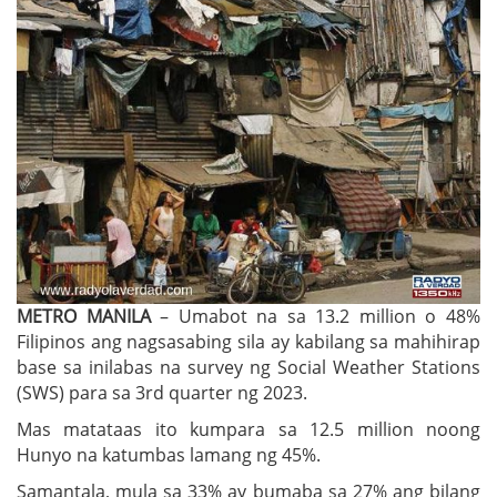
METRO MANILA
– Umabot na sa 13.2 million o 48%
Filipinos ang nagsasabing sila ay kabilang sa mahihirap
base sa inilabas na survey ng Social Weather Stations
(SWS) para sa 3rd quarter ng 2023.
Mas matataas ito kumpara sa 12.5 million noong
Hunyo na katumbas lamang ng 45%.
Samantala, mula sa 33% ay bumaba sa 27% ang bilang