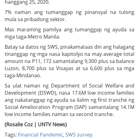
hanggang 25, 2020.
7% naman ang tumanggap ng pinansyal na tulong
mula sa pribadong sektor.
Mas maraming pamilya ang tumanggap ng ayuda sa
mga taga-Metro Manila.
Batay sa datos ng SWS, pinakamataas din ang halagang
tinanggap ng mga nasa kapitolyo na may average total
amount na P11, 172 samantalang 9,300 plus sa balance
Luzon, 8,700 plus sa Visayas at sa 6,600 plus sa mga
taga-Mindanao.
Sa ulat naman ng Department of Social Welfare and
Development (DSWD), nasa 17.6M low income families
ang nakatanggap ng ayuda sa ilalim ng first tranche ng
Social Amelioration Program (SAP) samantalang 14.1M
low income families naman sa second tranche.
(Rosalie Coz | UNTV News)
Tags:
Financial Pandemic
,
SWS survey