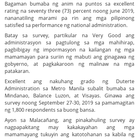
Bagaman bumaba ng anim na puntos sa excellent
rating na seventy three (73) percent noong june 2019,
nananatiling marami pa rin ang mga pilipinong
satisfied sa performance ng national administration.
Batay sa survey, partikular na Very Good ang
administrasyon sa pagtulong sa mga mahihirap,
pagbibigay ng impormasyon na kailangan ng mga
mamamayan para suriin ng mabuti ang ginagawa ng
gobyerno, at pagkakaroon ng malinaw na mga
patakaran.
Excellent ang nakuhang grado ng Duterte
Administration sa Metro Manila subalit bumaba sa
Mindanao, Balance Luzon, at Visayas. Ginawa ang
survey noong September 27-30, 2019 sa pamamagitan
ng 1,800 respondents sa buong bansa.
Ayon sa Malacañang, ang pinakahuling survey ay
nagpapakitang may kakakayahan ang mga
mamamayang tukuyin ang katotohanan sa kabila ng