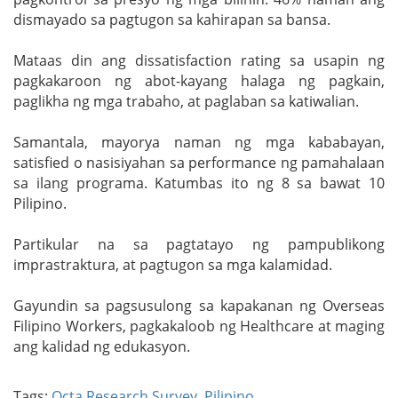
dismayado sa pagtugon sa kahirapan sa bansa.
Mataas din ang dissatisfaction rating sa usapin ng
pagkakaroon ng abot-kayang halaga ng pagkain,
paglikha ng mga trabaho, at paglaban sa katiwalian.
Samantala, mayorya naman ng mga kababayan,
satisfied o nasisiyahan sa performance ng pamahalaan
sa ilang programa. Katumbas ito ng 8 sa bawat 10
Pilipino.
Partikular na sa pagtatayo ng pampublikong
imprastraktura, at pagtugon sa mga kalamidad.
Gayundin sa pagsusulong sa kapakanan ng Overseas
Filipino Workers, pagkakaloob ng Healthcare at maging
ang kalidad ng edukasyon.
Tags:
Octa Research Survey
,
Pilipino