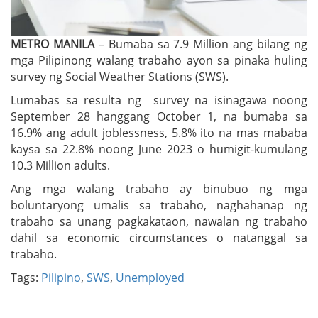
METRO MANILA
– Bumaba sa 7.9 Million ang bilang ng
mga Pilipinong walang trabaho ayon sa pinaka huling
survey ng Social Weather Stations (SWS).
Lumabas sa resulta ng survey na isinagawa noong
September 28 hanggang October 1, na bumaba sa
16.9% ang adult joblessness, 5.8% ito na mas mababa
kaysa sa 22.8% noong June 2023 o humigit-kumulang
10.3 Million adults.
Ang mga walang trabaho ay binubuo ng mga
boluntaryong umalis sa trabaho, naghahanap ng
trabaho sa unang pagkakataon, nawalan ng trabaho
dahil sa economic circumstances o natanggal sa
trabaho.
Tags:
Pilipino
,
SWS
,
Unemployed