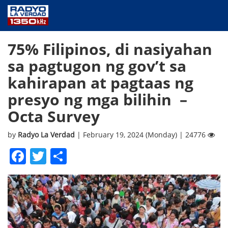
NEWS
75% Filipinos, di nasiyahan
PUBLIC SERVICE
sa pagtugon ng gov’t sa
ANNOUNCEMENTS
kahirapan at pagtaas ng
PROGRAMS
presyo ng mga bilihin –
ABOUT
Octa Survey
CONTACT US
by
Radyo La Verdad
| February 19, 2024 (Monday) | 24776
Facebook
Twitter
Share