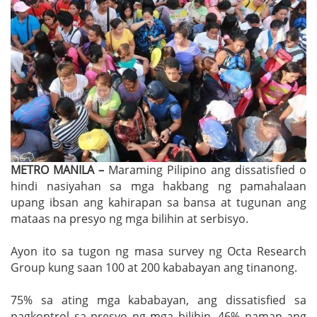
METRO MANILA –
Maraming Pilipino ang dissatisfied o
hindi nasiyahan sa mga hakbang ng pamahalaan
upang ibsan ang kahirapan sa bansa at tugunan ang
mataas na presyo ng mga bilihin at serbisyo.
Ayon ito sa tugon ng masa survey ng Octa Research
Group kung saan 100 at 200 kababayan ang tinanong.
75% sa ating mga kababayan, ang dissatisfied sa
pagkontrol sa presyo ng mga bilihin. 46% naman ang