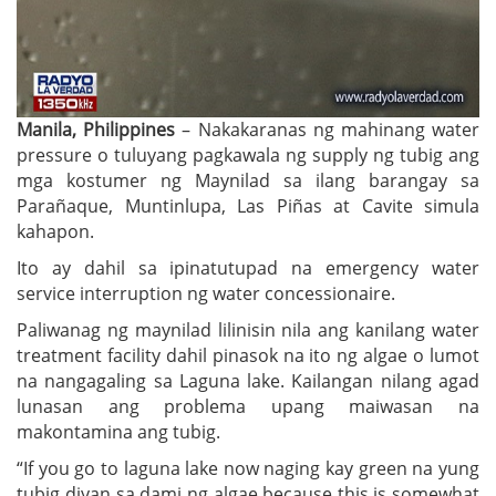
Manila, Philippines
– Nakakaranas ng mahinang water
pressure o tuluyang pagkawala ng supply ng tubig ang
mga kostumer ng Maynilad sa ilang barangay sa
Parañaque, Muntinlupa, Las Piñas at Cavite simula
kahapon.
Ito ay dahil sa ipinatutupad na emergency water
service interruption ng water concessionaire.
Paliwanag ng maynilad lilinisin nila ang kanilang water
treatment facility dahil pinasok na ito ng algae o lumot
na nangagaling sa Laguna lake. Kailangan nilang agad
lunasan ang problema upang maiwasan na
makontamina ang tubig.
“If you go to laguna lake now naging kay green na yung
tubig diyan sa dami ng algae,because this is somewhat