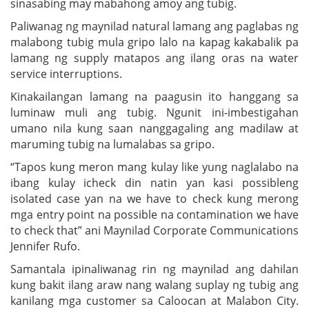
sinasabing may mabahong amoy ang tubig.
Paliwanag ng maynilad natural lamang ang paglabas ng
malabong tubig mula gripo lalo na kapag kakabalik pa
lamang ng supply matapos ang ilang oras na water
service interruptions.
Kinakailangan lamang na paagusin ito hanggang sa
luminaw muli ang tubig. Ngunit ini-imbestigahan
umano nila kung saan nanggagaling ang madilaw at
maruming tubig na lumalabas sa gripo.
“Tapos kung meron mang kulay like yung naglalabo na
ibang kulay icheck din natin yan kasi possibleng
isolated case yan na we have to check kung merong
mga entry point na possible na contamination we have
to check that” ani Maynilad Corporate Communications
Jennifer Rufo.
Samantala ipinaliwanag rin ng maynilad ang dahilan
kung bakit ilang araw nang walang suplay ng tubig ang
kanilang mga customer sa Caloocan at Malabon City.