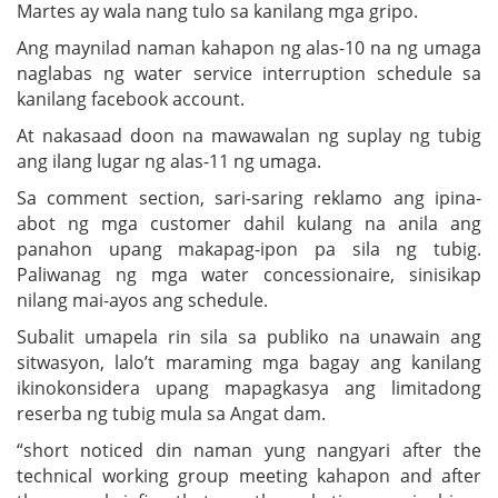
Martes ay wala nang tulo sa kanilang mga gripo.
Ang maynilad naman kahapon ng alas-10 na ng umaga
naglabas ng water service interruption schedule sa
kanilang facebook account.
At nakasaad doon na mawawalan ng suplay ng tubig
ang ilang lugar ng alas-11 ng umaga.
Sa comment section, sari-saring reklamo ang ipina-
abot ng mga customer dahil kulang na anila ang
panahon upang makapag-ipon pa sila ng tubig.
Paliwanag ng mga water concessionaire, sinisikap
nilang mai-ayos ang schedule.
Subalit umapela rin sila sa publiko na unawain ang
sitwasyon, lalo’t maraming mga bagay ang kanilang
ikinokonsidera upang mapagkasya ang limitadong
reserba ng tubig mula sa Angat dam.
“short noticed din naman yung nangyari after the
technical working group meeting kahapon and after