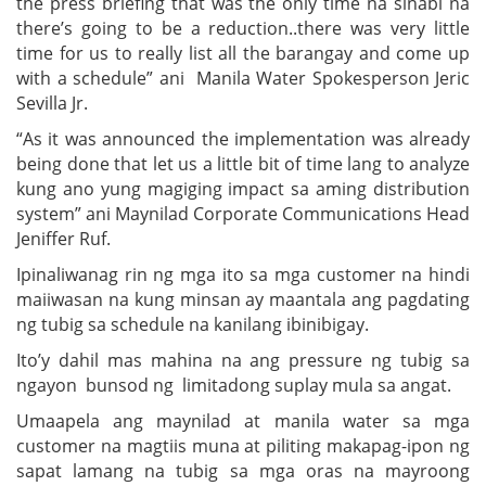
the press briefing that was the only time na sinabi na
there’s going to be a reduction..there was very little
time for us to really list all the barangay and come up
with a schedule” ani Manila Water Spokesperson Jeric
Sevilla Jr.
“As it was announced the implementation was already
being done that let us a little bit of time lang to analyze
kung ano yung magiging impact sa aming distribution
system” ani Maynilad Corporate Communications Head
Jeniffer Ruf.
Ipinaliwanag rin ng mga ito sa mga customer na hindi
maiiwasan na kung minsan ay maantala ang pagdating
ng tubig sa schedule na kanilang ibinibigay.
Ito’y dahil mas mahina na ang pressure ng tubig sa
ngayon bunsod ng limitadong suplay mula sa angat.
Umaapela ang maynilad at manila water sa mga
customer na magtiis muna at piliting makapag-ipon ng
sapat lamang na tubig sa mga oras na mayroong