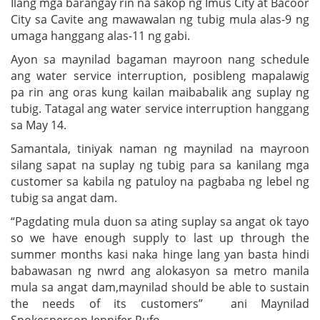
Ilang mga barangay rin na sakop ng Imus City at Bacoor
City sa Cavite ang mawawalan ng tubig mula alas-9 ng
umaga hanggang alas-11 ng gabi.
Ayon sa maynilad bagaman mayroon nang schedule
ang water service interruption, posibleng mapalawig
pa rin ang oras kung kailan maibabalik ang suplay ng
tubig. Tatagal ang water service interruption hanggang
sa May 14.
Samantala, tiniyak naman ng maynilad na mayroon
silang sapat na suplay ng tubig para sa kanilang mga
customer sa kabila ng patuloy na pagbaba ng lebel ng
tubig sa angat dam.
“Pagdating mula duon sa ating suplay sa angat ok tayo
so we have enough supply to last up through the
summer months kasi naka hinge lang yan basta hindi
babawasan ng nwrd ang alokasyon sa metro manila
mula sa angat dam,maynilad should be able to sustain
the needs of its customers” ani Maynilad
Spokesperson Jennifer Rufo.