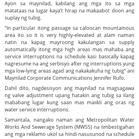
Ayon sa maynilad, kabilang ang mga ito sa mga
matataas na lugar kaya’t hirap na makaabot doon ang
suplay ng tubig.
“In particular itong passage sa caloocan mountainous
area ito so it is very highly-elevated at alam naman
natin na kapag mayroong kakulangan sa supply
automatically itong mga high areas mas mahaba ang
service interruptions na schedule kasi basically kapag
nagresume na ang serbisyo after ng interruptions yung
mga low-lying areas agad ang nakakakuha ng tubig” ani
Maynilad Corporate Communications Jennifer Rufo.
Dahil dito, nagdesisyon ang maynilad na magsagawa
ng valve adjustment upang hatakin ang tubig sa ilang
mababang lugar kung saan mas maiikli ang oras ng
water service interruptions.
Samantala, nangako naman ang Metropolitan Water
Works And Sewerage System (MWSS) na iimbestigahan
ang mga reklamo ukol sa hindi nasusunod na schedule