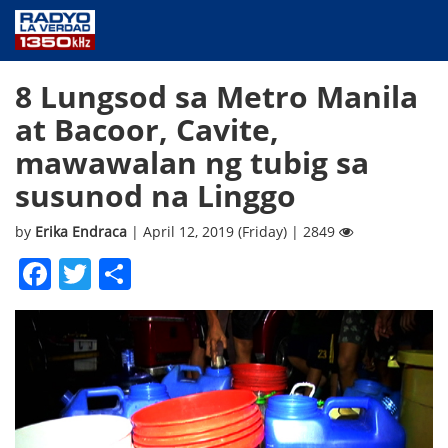
NEWS
8 Lungsod sa Metro Manila
PUBLIC SERVICE
at Bacoor, Cavite,
ANNOUNCEMENTS
mawawalan ng tubig sa
PROGRAMS
susunod na Linggo
ABOUT
CONTACT US
by
Erika Endraca
| April 12, 2019 (Friday) | 2849
Facebook
Twitter
Share