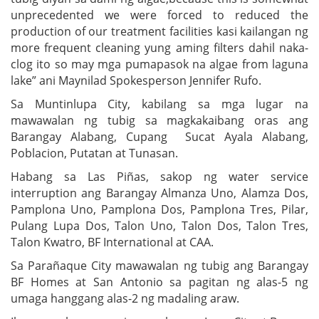
unprecedented we were forced to reduced the
production of our treatment facilities kasi kailangan ng
more frequent cleaning yung aming filters dahil naka-
clog ito so may mga pumapasok na algae from laguna
lake” ani Maynilad Spokesperson Jennifer Rufo.
Sa Muntinlupa City, kabilang sa mga lugar na
mawawalan ng tubig sa magkakaibang oras ang
Barangay Alabang, Cupang Sucat Ayala Alabang,
Poblacion, Putatan at Tunasan.
Habang sa Las Piñas, sakop ng water service
interruption ang Barangay Almanza Uno, Alamza Dos,
Pamplona Uno, Pamplona Dos, Pamplona Tres, Pilar,
Pulang Lupa Dos, Talon Uno, Talon Dos, Talon Tres,
Talon Kwatro, BF International at CAA.
Sa Parañaque City mawawalan ng tubig ang Barangay
BF Homes at San Antonio sa pagitan ng alas-5 ng
umaga hanggang alas-2 ng madaling araw.