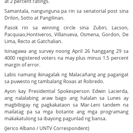
at 2 percent ratings.
Samantala, nangunguna pa rin sa senatorial post sina
Drilon, Sotto at Pangilinan.
Pasok rin sa winning circle sina Zubiri, Lacson,
Pacquiao,Hontiveros, Villanueva, Osmena, Gordon, De
Lima, Recto at Gatchalian.
Isinagawa ang survey noong April 26 hanggang 29 sa
4000 registered voters na may plus minus 1.5 percent
margin of error.
Labis namang ikinagalak ng Malacañang ang pagangat
sa puwesto ng tambalang Roxas at Robredo.
Ayon kay Presidential Spokesperson Edwin Lacierda,
ang nalalabing araw bago ang halalan sa Lunes ay
magbibigay ng pagkakataon sa Mar-Leni tandem na
mailatag pa sa mga botante ang mga programang
makakatulong sa ibayong pagunlad ng bansa.
(Jerico Albano / UNTV Correspondent)