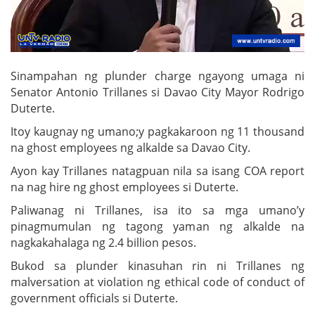
Sinampahan ng plunder charge ngayong umaga ni
Senator Antonio Trillanes si Davao City Mayor Rodrigo
Duterte.
Itoy kaugnay ng umano;y pagkakaroon ng 11 thousand
na ghost employees ng alkalde sa Davao City.
Ayon kay Trillanes natagpuan nila sa isang COA report
na nag hire ng ghost employees si Duterte.
Paliwanag ni Trillanes, isa ito sa mga umano’y
pinagmumulan ng tagong yaman ng alkalde na
nagkakahalaga ng 2.4 billion pesos.
Bukod sa plunder kinasuhan rin ni Trillanes ng
malversation at violation ng ethical code of conduct of
government officials si Duterte.