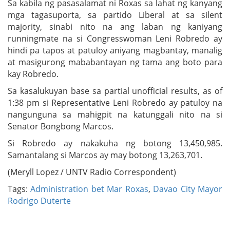
Sa kabila ng pasasalamat ni Roxas sa lahat ng kanyang
mga tagasuporta, sa partido Liberal at sa silent
majority, sinabi nito na ang laban ng kaniyang
runningmate na si Congresswoman Leni Robredo ay
hindi pa tapos at patuloy aniyang magbantay, manalig
at masigurong mababantayan ng tama ang boto para
kay Robredo.
Sa kasalukuyan base sa partial unofficial results, as of
1:38 pm si Representative Leni Robredo ay patuloy na
nangunguna sa mahigpit na katunggali nito na si
Senator Bongbong Marcos.
Si Robredo ay nakakuha ng botong 13,450,985.
Samantalang si Marcos ay may botong 13,263,701.
(Meryll Lopez / UNTV Radio Correspondent)
Tags:
Administration bet Mar Roxas
,
Davao City Mayor
Rodrigo Duterte