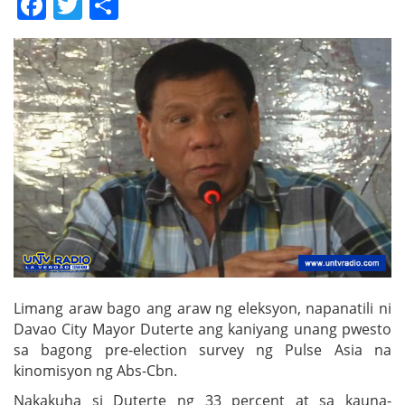
Facebook
Twitter
Share
Limang araw bago ang araw ng eleksyon, napanatili ni
Davao City Mayor Duterte ang kaniyang unang pwesto
sa bagong pre-election survey ng Pulse Asia na
kinomisyon ng Abs-Cbn.
Nakakuha si Duterte ng 33 percent at sa kauna-