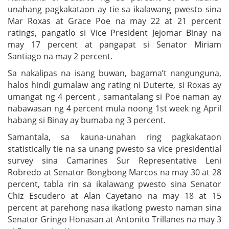
unahang pagkakataon ay tie sa ikalawang pwesto sina
Mar Roxas at Grace Poe na may 22 at 21 percent
ratings, pangatlo si Vice President Jejomar Binay na
may 17 percent at pangapat si Senator Miriam
Santiago na may 2 percent.
Sa nakalipas na isang buwan, bagama’t nangunguna,
halos hindi gumalaw ang rating ni Duterte, si Roxas ay
umangat ng 4 percent , samantalang si Poe naman ay
nabawasan ng 4 percent mula noong 1st week ng April
habang si Binay ay bumaba ng 3 percent.
Samantala, sa kauna-unahan ring pagkakataon
statistically tie na sa unang pwesto sa vice presidential
survey sina Camarines Sur Representative Leni
Robredo at Senator Bongbong Marcos na may 30 at 28
percent, tabla rin sa ikalawang pwesto sina Senator
Chiz Escudero at Alan Cayetano na may 18 at 15
percent at parehong nasa ikatlong pwesto naman sina
Senator Gringo Honasan at Antonito Trillanes na may 3