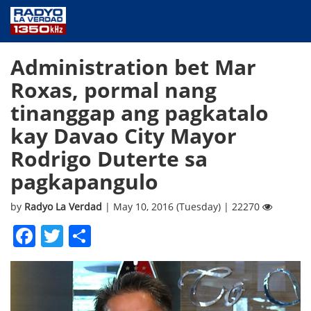
NEWS
Administration bet Mar
PUBLIC SERVICE
Roxas, pormal nang
ANNOUNCEMENTS
tinanggap ang pagkatalo
PROGRAMS
kay Davao City Mayor
ABOUT
Rodrigo Duterte sa
CONTACT US
pagkapangulo
by
Radyo La Verdad
| May 10, 2016 (Tuesday) | 22270
Facebook
Twitter
Share