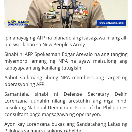
Ipinahayag ng AFP na planado ang isasagawa nilang all-
out war laban sa New People’s Army.
Sinabi ni AFP Spokesman Edgar Arevalo na ang tanging
miyembro lamang ng NPA na ayaw maisulong ang
kapayapaan ang kanilang tutugisin.
Aabot sa limang libong NPA members ang target ng
operasyon ng AFP.
Samantala, sinabi ni Defense Secretary Delfin
Lorenzana uunahin nilang arestuhin ang mga hindi
susukong National Democratic Front of the Philippines
consultant bago magsagawa ng operasyon.
Ayon kay Lorenzana bukas ang Sandatahang Lakas ng
Pilipinas sa mga susukong rebelde.