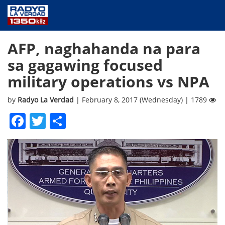
NEWS
AFP, naghahanda na para
PUBLIC SERVICE
sa gagawing focused
ANNOUNCEMENTS
military operations vs NPA
PROGRAMS
ABOUT
by
Radyo La Verdad
| February 8, 2017 (Wednesday) | 1789
CONTACT US
Facebook
Twitter
Share