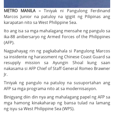
METRO MANILA –
Tiniyak ni Pangulong Ferdinand
Marcos Junior na patuloy na igigiit ng Pilipinas ang
karapatan nito sa West Philippine Sea.
Ito ang isa sa mga mahalagang mensahe ng pangulo sa
ika-88 anibersaryo ng Armed Forces of the Philippines
(AFP).
Nagpahayag rin ng pagkabahala si Pangulong Marcos
sa insidente ng harassment ng Chinese Coast Guard sa
resupply mission sa Ayungin Shoal kung saan
nakasama si AFP Chief of Staff General Romeo Brawner
Jr.
Tiniyak ng pangulo na patuloy na susuportahan ang
AFP sa mga programa nito at sa modernisasyon.
Binigyang diin din nya ang mahalagang papel ng AFP sa
mga hamong kinakaharap ng bansa tulad na lamang
ng isyu sa West Philippine Sea (WPS).