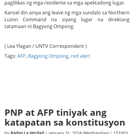
paglilikas ng mga residente sa mga apektadong lugar.
Kansel din aniya ang leave ng mga sundalo sa Northern
Luzon Command na siyang lugar na direktang
tatamaan ni Bagyong Ompong.
( Lea Ylagan / UNTV Correspondent )
Tags:
AFP
,
Bagyong Ompong
,
red alert
PNP at AFP tiniyak ang
katapatan sa konstitusyon
by
Radyo La Verdad
| January 31, 2024 (Wednesday) | 153303