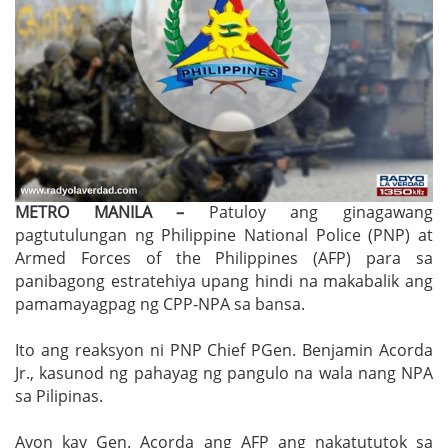
METRO MANILA –
Patuloy ang ginagawang
pagtutulungan ng Philippine National Police (PNP) at
Armed Forces of the Philippines (AFP) para sa
panibagong estratehiya upang hindi na makabalik ang
pamamayagpag ng CPP-NPA sa bansa.
Ito ang reaksyon ni PNP Chief PGen. Benjamin Acorda
Jr., kasunod ng pahayag ng pangulo na wala nang NPA
sa Pilipinas.
Ayon kay Gen. Acorda ang AFP ang nakatututok sa