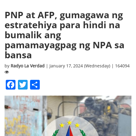
PNP at AFP, gumagawa ng
estratehiya para hindi na
bumalik ang
pamamayagpag ng NPA sa
bansa
by
Radyo La Verdad
| January 17, 2024 (Wednesday) | 164094
Facebook
Twitter
Share