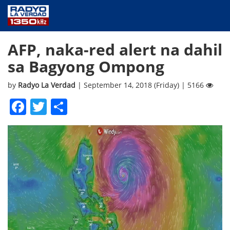
NEWS
AFP, naka-red alert na dahil
PUBLIC SERVICE
sa Bagyong Ompong
ANNOUNCEMENTS
PROGRAMS
by
Radyo La Verdad
| September 14, 2018 (Friday) | 5166
ABOUT
Facebook
Twitter
Share
CONTACT US