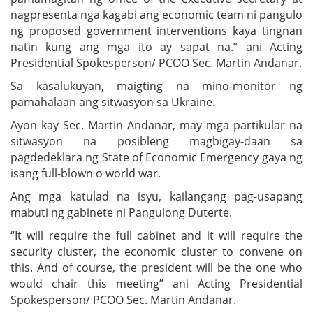
nagpresenta nga kagabi ang economic team ni pangulo
ng proposed government interventions kaya tingnan
natin kung ang mga ito ay sapat na.” ani Acting
Presidential Spokesperson/ PCOO Sec. Martin Andanar.
Sa kasalukuyan, maigting na mino-monitor ng
pamahalaan ang sitwasyon sa Ukraine.
Ayon kay Sec. Martin Andanar, may mga partikular na
sitwasyon na posibleng magbigay-daan sa
pagdedeklara ng State of Economic Emergency gaya ng
isang full-blown o world war.
Ang mga katulad na isyu, kailangang pag-usapang
mabuti ng gabinete ni Pangulong Duterte.
“It will require the full cabinet and it will require the
security cluster, the economic cluster to convene on
this. And of course, the president will be the one who
would chair this meeting” ani Acting Presidential
Spokesperson/ PCOO Sec. Martin Andanar.