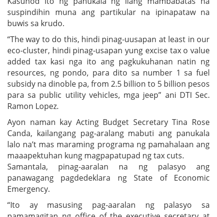
Kasunod ito ng panukala ng ilang mambabatas na
suspindihin muna ang partikular na ipinapataw na
buwis sa krudo.
“The way to do this, hindi pinag-uusapan at least in our
eco-cluster, hindi pinag-usapan yung excise tax o value
added tax kasi nga ito ang pagkukuhanan natin ng
resources, ng pondo, para dito sa number 1 sa fuel
subsidy na dinoble pa, from 2.5 billion to 5 billion pesos
para sa public utility vehicles, mga jeep” ani DTI Sec.
Ramon Lopez.
Ayon naman kay Acting Budget Secretary Tina Rose
Canda, kailangang pag-aralang mabuti ang panukala
lalo na’t mas maraming programa ng pamahalaan ang
maaapektuhan kung magpapatupad ng tax cuts.
Samantala, pinag-aaralan na ng palasyo ang
panawagang pagdedeklara ng State of Economic
Emergency.
“Ito ay masusing pag-aaralan ng palasyo sa
pamamagitan ng office of the executive secretary at