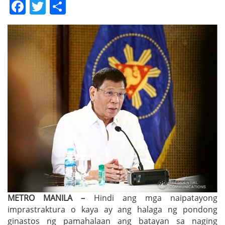
Facebook
Twitter
Share
METRO MANILA –
Hindi ang mga naipatayong
imprastraktura o kaya ay ang halaga ng pondong
ginastos ng pamahalaan ang batayan sa naging