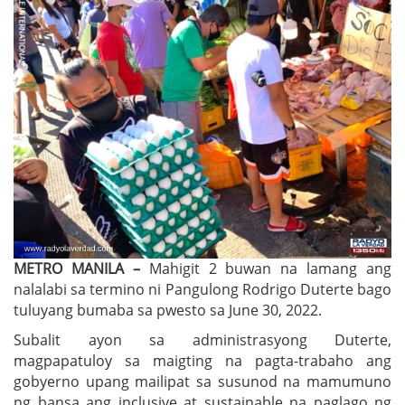
METRO MANILA –
Mahigit 2 buwan na lamang ang
nalalabi sa termino ni Pangulong Rodrigo Duterte bago
tuluyang bumaba sa pwesto sa June 30, 2022.
Subalit ayon sa administrasyong Duterte,
magpapatuloy sa maigting na pagta-trabaho ang
gobyerno upang mailipat sa susunod na mamumuno
ng bansa ang inclusive at sustainable na paglago ng