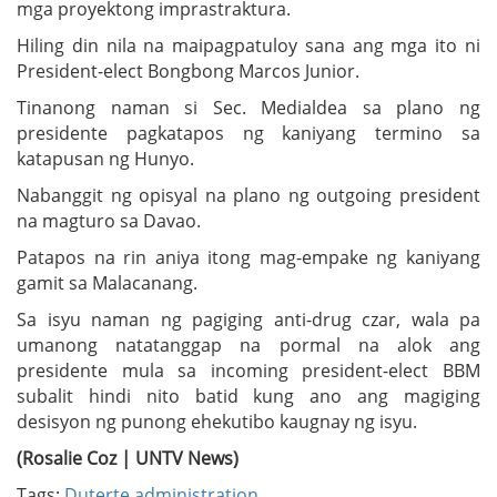
mga proyektong imprastraktura.
Hiling din nila na maipagpatuloy sana ang mga ito ni
President-elect Bongbong Marcos Junior.
Tinanong naman si Sec. Medialdea sa plano ng
presidente pagkatapos ng kaniyang termino sa
katapusan ng Hunyo.
Nabanggit ng opisyal na plano ng outgoing president
na magturo sa Davao.
Patapos na rin aniya itong mag-empake ng kaniyang
gamit sa Malacanang.
Sa isyu naman ng pagiging anti-drug czar, wala pa
umanong natatanggap na pormal na alok ang
presidente mula sa incoming president-elect BBM
subalit hindi nito batid kung ano ang magiging
desisyon ng punong ehekutibo kaugnay ng isyu.
(Rosalie Coz | UNTV News)
Tags:
Duterte administration