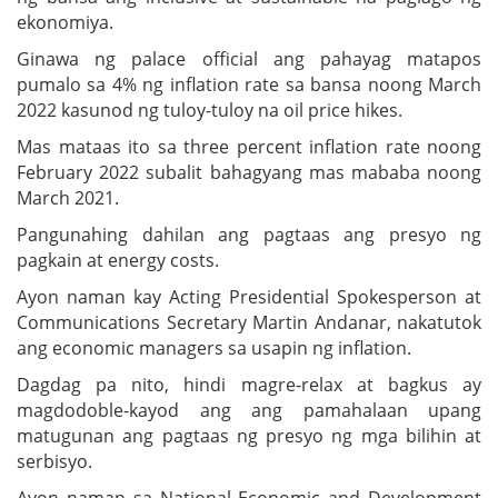
ekonomiya.
Ginawa ng palace official ang pahayag matapos
pumalo sa 4% ng inflation rate sa bansa noong March
2022 kasunod ng tuloy-tuloy na oil price hikes.
Mas mataas ito sa three percent inflation rate noong
February 2022 subalit bahagyang mas mababa noong
March 2021.
Pangunahing dahilan ang pagtaas ang presyo ng
pagkain at energy costs.
Ayon naman kay Acting Presidential Spokesperson at
Communications Secretary Martin Andanar, nakatutok
ang economic managers sa usapin ng inflation.
Dagdag pa nito, hindi magre-relax at bagkus ay
magdodoble-kayod ang ang pamahalaan upang
matugunan ang pagtaas ng presyo ng mga bilihin at
serbisyo.
Ayon naman sa National Economic and Development