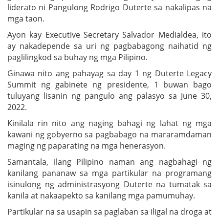
liderato ni Pangulong Rodrigo Duterte sa nakalipas na
mga taon.
Ayon kay Executive Secretary Salvador Medialdea, ito
ay nakadepende sa uri ng pagbabagong naihatid ng
paglilingkod sa buhay ng mga Pilipino.
Ginawa nito ang pahayag sa day 1 ng Duterte Legacy
Summit ng gabinete ng presidente, 1 buwan bago
tuluyang lisanin ng pangulo ang palasyo sa June 30,
2022.
Kinilala rin nito ang naging bahagi ng lahat ng mga
kawani ng gobyerno sa pagbabago na mararamdaman
maging ng paparating na mga henerasyon.
Samantala, ilang Pilipino naman ang nagbahagi ng
kanilang pananaw sa mga partikular na programang
isinulong ng administrasyong Duterte na tumatak sa
kanila at nakaapekto sa kanilang mga pamumuhay.
Partikular na sa usapin sa paglaban sa iligal na droga at