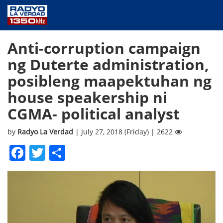
NEWS
Anti-corruption campaign
PUBLIC SERVICE
ng Duterte administration,
ANNOUNCEMENTS
posibleng maapektuhan ng
PROGRAMS
house speakership ni
ABOUT
CGMA- political analyst
CONTACT US
by
Radyo La Verdad
| July 27, 2018 (Friday) | 2622
Facebook
Twitter
Share