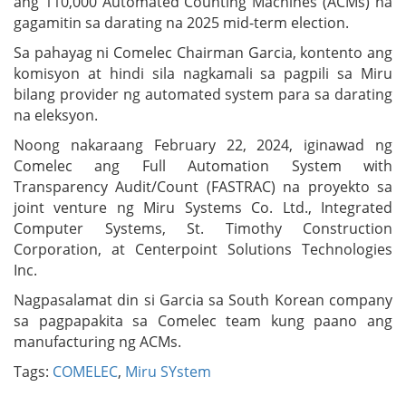
ang 110,000 Automated Counting Machines (ACMs) na
gagamitin sa darating na 2025 mid-term election.
Sa pahayag ni Comelec Chairman Garcia, kontento ang
komisyon at hindi sila nagkamali sa pagpili sa Miru
bilang provider ng automated system para sa darating
na eleksyon.
Noong nakaraang February 22, 2024, iginawad ng
Comelec ang Full Automation System with
Transparency Audit/Count (FASTRAC) na proyekto sa
joint venture ng Miru Systems Co. Ltd., Integrated
Computer Systems, St. Timothy Construction
Corporation, at Centerpoint Solutions Technologies
Inc.
Nagpasalamat din si Garcia sa South Korean company
sa pagpapakita sa Comelec team kung paano ang
manufacturing ng ACMs.
Tags:
COMELEC
,
Miru SYstem