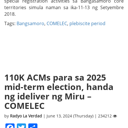
special registration activities sa Bangasamoro core
territories simula naman sa ika-11-13 ng Setyembre
2018.
Tags:
Bangsamoro
,
COMELEC
,
plebiscite period
110K ACMs para sa 2025
mid-term election, handa
ng ideliver ng Miru –
COMELEC
by
Radyo La Verdad
| June 13, 2024 (Thursday) | 234212
Facebook
Twitter
Share