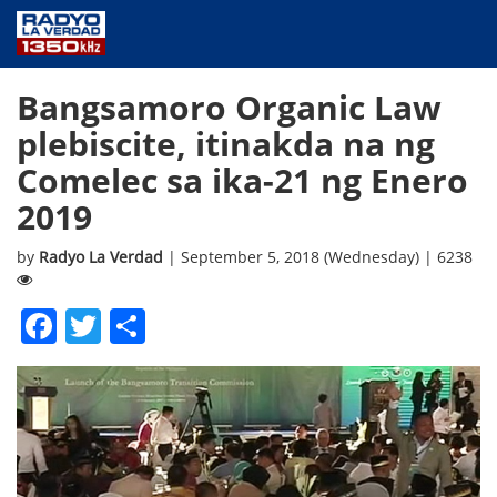
NEWS
Bangsamoro Organic Law
PUBLIC SERVICE
plebiscite, itinakda na ng
ANNOUNCEMENTS
Comelec sa ika-21 ng Enero
PROGRAMS
2019
ABOUT
CONTACT US
by
Radyo La Verdad
| September 5, 2018 (Wednesday) | 6238
Facebook
Twitter
Share