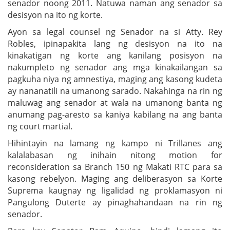
senador noong 2011. Natuwa naman ang senador sa
desisyon na ito ng korte.
Ayon sa legal counsel ng Senador na si Atty. Rey
Robles, ipinapakita lang ng desisyon na ito na
kinakatigan ng korte ang kanilang posisyon na
nakumpleto ng senador ang mga kinakailangan sa
pagkuha niya ng amnestiya, maging ang kasong kudeta
ay nananatili na umanong sarado. Nakahinga na rin ng
maluwag ang senador at wala na umanong banta ng
anumang pag-aresto sa kaniya kabilang na ang banta
ng court martial.
Hihintayin na lamang ng kampo ni Trillanes ang
kalalabasan ng inihain nitong motion for
reconsideration sa Branch 150 ng Makati RTC para sa
kasong rebelyon. Maging ang deliberasyon sa Korte
Suprema kaugnay ng ligalidad ng proklamasyon ni
Pangulong Duterte ay pinaghahandaan na rin ng
senador.