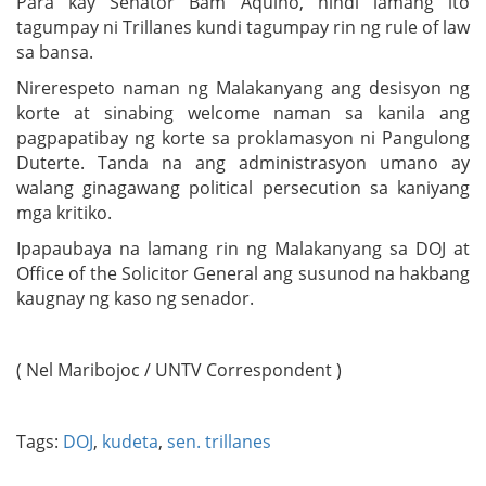
Para kay Senator Bam Aquino, hindi lamang ito
tagumpay ni Trillanes kundi tagumpay rin ng rule of law
sa bansa.
Nirerespeto naman ng Malakanyang ang desisyon ng
korte at sinabing welcome naman sa kanila ang
pagpapatibay ng korte sa proklamasyon ni Pangulong
Duterte. Tanda na ang administrasyon umano ay
walang ginagawang political persecution sa kaniyang
mga kritiko.
Ipapaubaya na lamang rin ng Malakanyang sa DOJ at
Office of the Solicitor General ang susunod na hakbang
kaugnay ng kaso ng senador.
( Nel Maribojoc / UNTV Correspondent )
Tags:
DOJ
,
kudeta
,
sen. trillanes