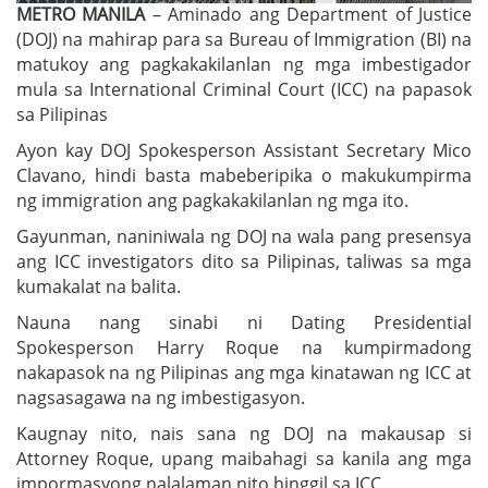
METRO MANILA
– Aminado ang Department of Justice
(DOJ) na mahirap para sa Bureau of Immigration (BI) na
matukoy ang pagkakakilanlan ng mga imbestigador
mula sa International Criminal Court (ICC) na papasok
sa Pilipinas
Ayon kay DOJ Spokesperson Assistant Secretary Mico
Clavano, hindi basta mabeberipika o makukumpirma
ng immigration ang pagkakakilanlan ng mga ito.
Gayunman, naniniwala ng DOJ na wala pang presensya
ang ICC investigators dito sa Pilipinas, taliwas sa mga
kumakalat na balita.
Nauna nang sinabi ni Dating Presidential
Spokesperson Harry Roque na kumpirmadong
nakapasok na ng Pilipinas ang mga kinatawan ng ICC at
nagsasagawa na ng imbestigasyon.
Kaugnay nito, nais sana ng DOJ na makausap si
Attorney Roque, upang maibahagi sa kanila ang mga
impormasyong nalalaman nito hinggil sa ICC.