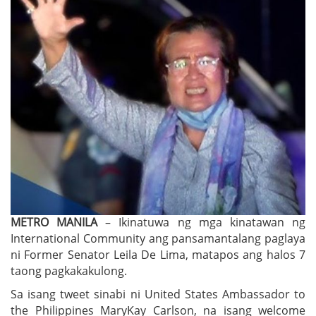
METRO MANILA
– Ikinatuwa ng mga kinatawan ng
International Community ang pansamantalang paglaya
ni Former Senator Leila De Lima, matapos ang halos 7
taong pagkakakulong.
Sa isang tweet sinabi ni United States Ambassador to
the Philippines MaryKay Carlson, na isang welcome