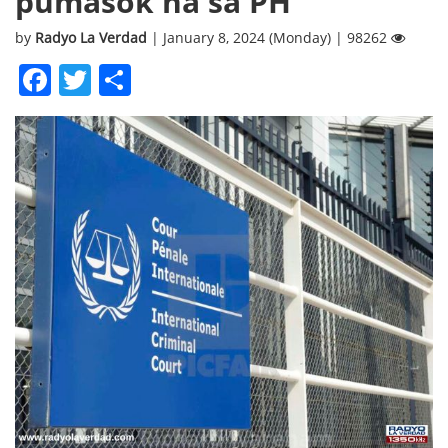
pumasok na sa PH
by
Radyo La Verdad
| January 8, 2024 (Monday) | 98262
Facebook
Twitter
Share