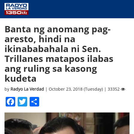
NEWS
Banta ng anomang pag-
PUBLIC SERVICE
aresto, hindi na
ANNOUNCEMENTS
ikinababahala ni Sen.
PROGRAMS
Trillanes matapos ilabas
ABOUT
ang ruling sa kasong
CONTACT US
kudeta
by
Radyo La Verdad
| October 23, 2018 (Tuesday) | 33352
Facebook
Twitter
Share