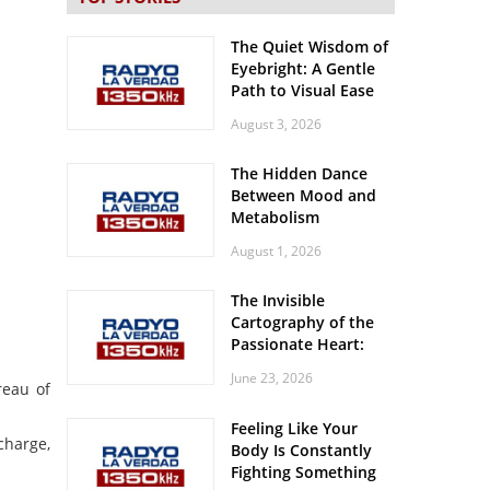
The Quiet Wisdom of
Eyebright: A Gentle
Path to Visual Ease
August 3, 2026
The Hidden Dance
Between Mood and
Metabolism
August 1, 2026
The Invisible
Cartography of the
Passionate Heart:
Meditations on
June 23, 2026
Spatial Solitude in
reau of
the Era of the
Feeling Like Your
Roaring Stadiums
charge,
Body Is Constantly
Fighting Something