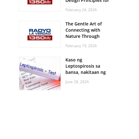
Design Principles for
Every Screen Size
February 24, 2026
The Gentle Art of
Connecting with
Nature Through
Feather Identification
February 19, 2026
Walks
Kaso ng
Leptospirosis sa
bansa, nakitaan ng
pagtaas
June 28, 2024