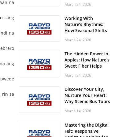
Off? Here’s What Your
uwan na
March 24, 2026
Body Might Be
Whispering
pos ang
Working With
Nature’s Rhythms:
How Seasonal Shifts
indi na
Influence Your Mood
March 24, 2026
and Vitality
Pebrero
The Hidden Power in
Apples: How Nature’s
 na ang
Sweet Fiber Helps
Keep Your Energy
March 24, 2026
Steady and Smooth
y pwede
Discover Your City,
 rin sa
Nurture Your Heart:
Why Scenic Bus Tours
Are a Secret Wellness
March 14, 2026
Practice
Mastering the Digital
Felt: Responsive