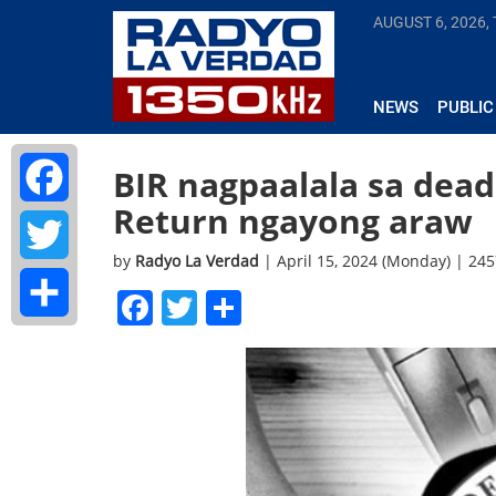
AUGUST 6, 2026,
NEWS
PUBLIC
BIR nagpaalala sa dea
Return ngayong araw
Facebook
by
Radyo La Verdad
| April 15, 2024 (Monday) | 24
Twitter
Facebook
Twitter
Share
Share