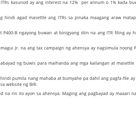
g ITRs kasunod ay ang interest na 12% per annum o 1% kada b
ung hindi agad masettle ang ITRs sa pinaka maagang araw mata
P400-B ngayong buwan at binigyang diin na ang ITR filing ay h
magui Jr. na ang tax campaign ng ahensya ay nagsimula noong 
abayad ng buwis para maihanda ang mga kailangan at masettle
 hindi pumila nang mahaba at bumyahe pa dahil ang pagfa-file a
sa website ng BIR.
led na rin ito ayon sa ahensya. Maging ang pagbayad ay maaari na