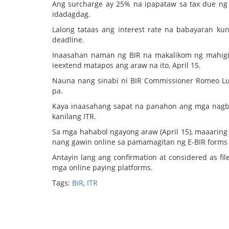
Ang surcharge ay 25% na ipapataw sa tax due n
idadagdag.
Lalong tataas ang interest rate na babayaran k
deadline.
Inaasahan naman ng BIR na makalikom ng mahigit 
ieextend matapos ang araw na ito, April 15.
Nauna nang sinabi ni BIR Commissioner Romeo Lu
pa.
Kaya inaasahang sapat na panahon ang mga nagb
kanilang ITR.
Sa mga hahabol ngayong araw (April 15), maaaring
nang gawin online sa pamamagitan ng E-BIR forms 
Antayin lang ang confirmation at considered as fi
mga online paying platforms.
Tags:
BIR
,
ITR