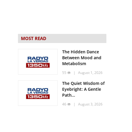
MOST READ
The Hidden Dance
Between Mood and
Metabolism
55
| August 1, 2026
The Quiet Wisdom of
Eyebright: A Gentle
Path...
46
| August 3, 2026