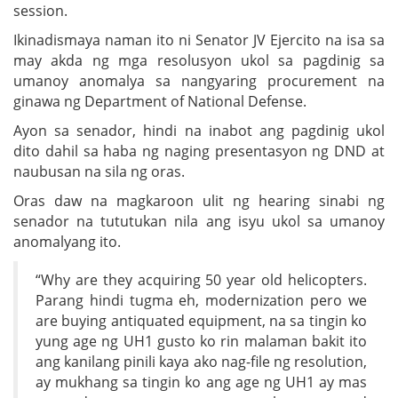
session.
Ikinadismaya naman ito ni Senator JV Ejercito na isa sa
may akda ng mga resolusyon ukol sa pagdinig sa
umanoy anomalya sa nangyaring procurement na
ginawa ng Department of National Defense.
Ayon sa senador, hindi na inabot ang pagdinig ukol
dito dahil sa haba ng naging presentasyon ng DND at
naubusan na sila ng oras.
Oras daw na magkaroon ulit ng hearing sinabi ng
senador na tututukan nila ang isyu ukol sa umanoy
anomalyang ito.
“Why are they acquiring 50 year old helicopters.
Parang hindi tugma eh, modernization pero we
are buying antiquated equipment, na sa tingin ko
yung age ng UH1 gusto ko rin malaman bakit ito
ang kanilang pinili kaya ako nag-file ng resolution,
ay mukhang sa tingin ko ang age ng UH1 ay mas