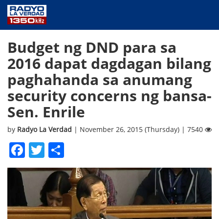
NEWS
Budget ng DND para sa
PUBLIC SERVICE
2016 dapat dagdagan bilang
ANNOUNCEMENTS
paghahanda sa anumang
PROGRAMS
security concerns ng bansa-
ABOUT
Sen. Enrile
CONTACT US
by
Radyo La Verdad
| November 26, 2015 (Thursday) | 7540
Facebook
Twitter
Share