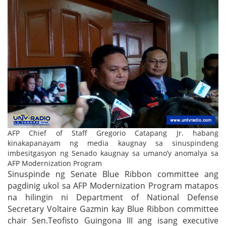
AFP Chief of Staff Gregorio Catapang Jr. habang
kinakapanayam ng media kaugnay sa sinuspindeng
imbesitgasyon ng Senado kaugnay sa umano’y anomalya sa
AFP Modernization Program
Sinuspinde ng Senate Blue Ribbon committee ang
pagdinig ukol sa AFP Modernization Program matapos
na hilingin ni Department of National Defense
Secretary Voltaire Gazmin kay Blue Ribbon committee
chair Sen.Teofisto Guingona III ang isang executive