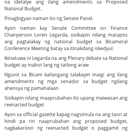
na idetalye ang ilang amendments sa Proposed
National Budget.
Pinagbigyan naman ito ng Senate Panel.
Ayon naman kay Senate Committee on Finance
Chairperson Loren Legarda, sisikapin nilang matapos
ang pagtalakay ng national budget sa Bicameral
Conference Meeting batay sa itinakdang iskedyul.
Ikinatuwa ni Legarda na ang Plenary debate sa National
budget ay inabot lang ng tatlong araw
Ngunit sa Bicam kailangang talakayin maigi ang ilang
amendments ng mga senador sa budget ngilang
ahensya ng pamahalaan
Sisikapin nilang maaprubahan ito upang maiwasan ang
reenacted budget
Ayon sa official gazette kapag nagsimula na ang taon at
hindi pa rin naaprubahan ang proposed budget,
nagkakaroon ng reenacted budget o paggamit ng