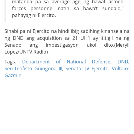
matanda pa sa average age ng bawat armed
forces personnel natin sa bawa’t sundalo,”
pahayag ni Ejercito.
Sinabi pa ni Ejercito na hindi ibig sabihing kinansela na
ng DND ang acquisition sa 21 UH1 ay ititigil na ng
Senado ang imbestigasyon ukol dito.(Meryll
Lopez/UNTV Radio)
Tags:
Department of National Defense
,
DND
,
Sen.Teofisto Guingona III
,
Senator JV Ejercito
,
Voltaire
Gazmin