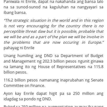
Paniwala ni Enrile, dapat na nakahanda ang bansa lalo
na sa sunod-sunod na kaguluhan na nangyayari sa
ibang bansa.
“The strategic situation in the world and in this region
is not very encouraging for the country there is no
perceptible threat daw but it is possible, probable that
we will be and as a part of the plan we will be involve in
the problems that are now occuring in Europe.”
pahayag ni Enrile
Unang humiling ang DND sa Department of Budget
and Management ng 202.3 billion pesos ngunit ginawa
na lamang ito ng House of Representatives na 115.8
billion pesos.
116.2 billion pesos namanang inaprubahan ng Senate
Committee on Finance.
Ayon kay Enrile dapat higit pa sa 250 million ang
idagdag sa pondo ng DND.
Bukod sa 250 million na augmentation ay may iba pang