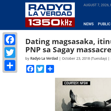
AUGUST 7, 2026, 
NEWS
PUBLIC
Dating magsasaka, itin
PNP sa Sagay massacr
Facebook
by
Radyo La Verdad
| October 23, 2018 (Tuesday) |
Twitter
Facebook
Twitter
Share
Share