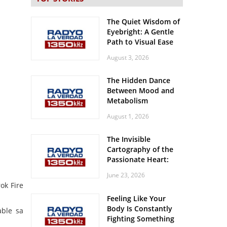
The Quiet Wisdom of
Eyebright: A Gentle
Path to Visual Ease
August 3, 2026
The Hidden Dance
Between Mood and
Metabolism
August 1, 2026
The Invisible
Cartography of the
Passionate Heart:
Meditations on
June 23, 2026
Spatial Solitude in
ok Fire
the Era of the
Feeling Like Your
Roaring Stadiums
Body Is Constantly
able sa
Fighting Something