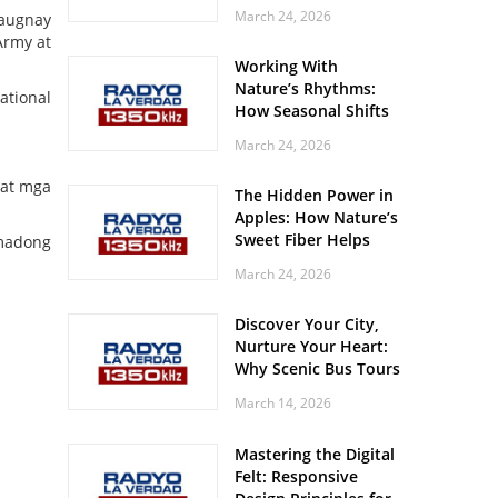
Off? Here’s What Your
March 24, 2026
kaugnay
Body Might Be
Army at
Whispering
Working With
Nature’s Rhythms:
ational
How Seasonal Shifts
Influence Your Mood
March 24, 2026
and Vitality
 at mga
The Hidden Power in
Apples: How Nature’s
Sweet Fiber Helps
rmadong
Keep Your Energy
March 24, 2026
Steady and Smooth
Discover Your City,
Nurture Your Heart:
Why Scenic Bus Tours
Are a Secret Wellness
March 14, 2026
Practice
Mastering the Digital
Felt: Responsive