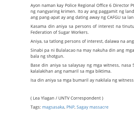
Ayon naman kay Police Regional Office 6 Director 
ng nangyaring krimen. Ito ay ang paggamit ng land
ang pang-apat ay ang dating away ng CAFGU sa la
Kasama din aniya sa persons of interest na tinu
Federation of Sugar Workers.
Aniya, sa tatlong persons of interest, dalawa na ang 
Sinabi pa ni Bulalacao na may nakuha din ang mga 
bala ng shotgun.
Base din aniya sa salaysay ng mga witness, nasa
kalalakihan ang namaril sa mga biktima.
Isa din aniya sa mga bumaril ay nakilala ng witne
( Lea Ylagan / UNTV Correspondent )
Tags:
magsasaka
,
PNP
,
Sagay massacre