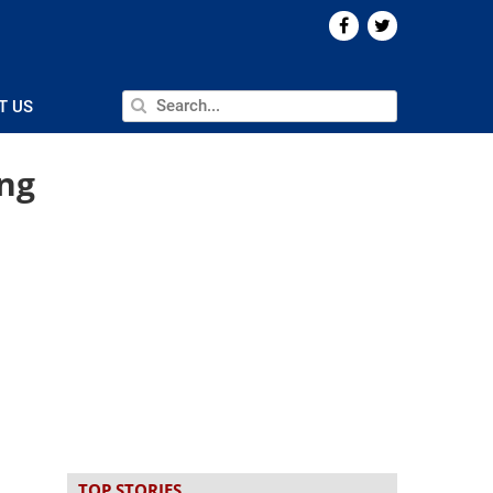
T US
 ng
TOP STORIES