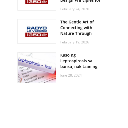
Design Principles for
Every Screen Size
February 24, 2026
The Gentle Art of
Connecting with
Nature Through
Feather Identification
February 19, 2026
Walks
Kaso ng
Leptospirosis sa
bansa, nakitaan ng
pagtaas
June 28, 2024