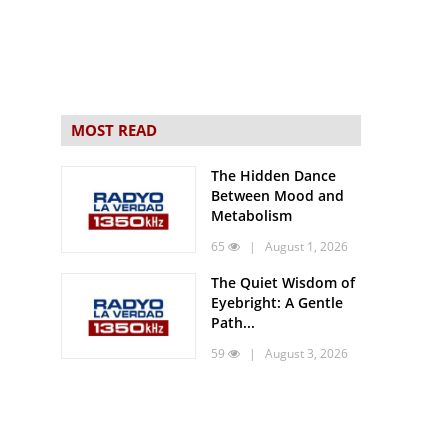
MOST READ
The Hidden Dance
Between Mood and
Metabolism
65
| August 1, 2026
The Quiet Wisdom of
Eyebright: A Gentle
Path...
59
| August 3, 2026