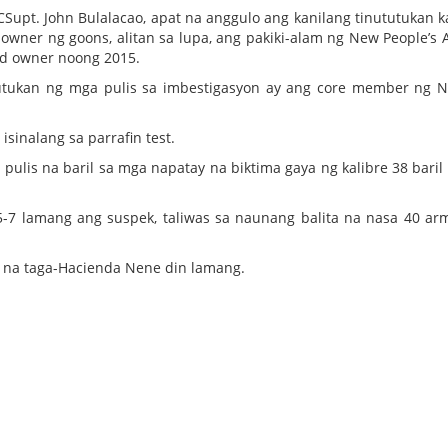
PCSupt. John Bulalacao, apat na anggulo ang kanilang tinututukan 
owner ng goons, alitan sa lupa, ang pakiki-alam ng New People’s 
nd owner noong 2015.
tutukan ng mga pulis sa imbestigasyon ay ang core member ng N
isinalang sa parrafin test.
pulis na baril sa mga napatay na biktima gaya ng kalibre 38 baril
 5-7 lamang ang suspek, taliwas sa naunang balita na nasa 40 a
ss na taga-Hacienda Nene din lamang.