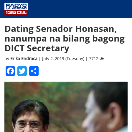
NEWS
Dating Senador Honasan,
PUBLIC SERVICE
nanumpa na bilang bagong
ANNOUNCEMENTS
DICT Secretary
PROGRAMS
ABOUT
by
Erika Endraca
| July 2, 2019 (Tuesday) | 7712
CONTACT US
Facebook
Twitter
Share