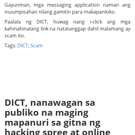
Gayunman, mga messaging application naman ang
inuumpisahan nilang gamitin para makapanloko.
Paalala ng DICT, huwag nang i-click ang mga
kahinahinalang link na natatanggap dahil malamang ay
scam ito.
Tags:
DICT
,
Scam
DICT, nanawagan sa
publiko na maging
mapanuri sa gitna ng
hacking spree at online