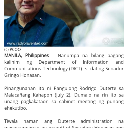
(c) PCOO
MANILA, Philippines
– Nanumpa na bilang bagong
kalihim ng Department of Information and
Communications Technology (DICT) si dating Senador
Gringo Honasan.
Pinangunahan ito ni Pangulong Rodrigo Duterte sa
Malacañang Kahapon (July 2). Dumalo na rin ito sa
unang pagkakataon sa cabinet meeting ng punong
ehekutibo.
Tiwala naman ang Duterte administration na
magagampanan ng mabuti ni Secretary Honasan ang