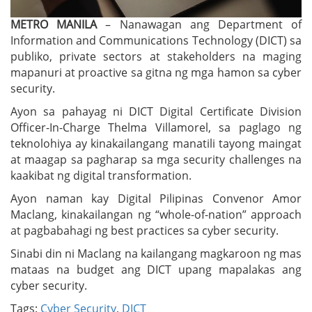
METRO MANILA
– Nanawagan ang Department of
Information and Communications Technology (DICT) sa
publiko, private sectors at stakeholders na maging
mapanuri at proactive sa gitna ng mga hamon sa cyber
security.
Ayon sa pahayag ni DICT Digital Certificate Division
Officer-In-Charge Thelma Villamorel, sa paglago ng
teknolohiya ay kinakailangang manatili tayong maingat
at maagap sa pagharap sa mga security challenges na
kaakibat ng digital transformation.
Ayon naman kay Digital Pilipinas Convenor Amor
Maclang, kinakailangan ng “whole-of-nation” approach
at pagbabahagi ng best practices sa cyber security.
Sinabi din ni Maclang na kailangang magkaroon ng mas
mataas na budget ang DICT upang mapalakas ang
cyber security.
Tags:
Cyber Security
,
DICT