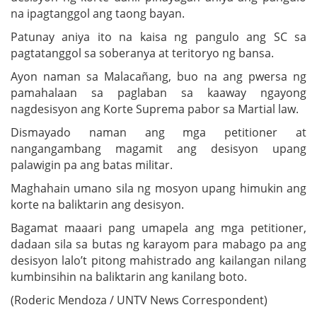
na ipagtanggol ang taong bayan.
Patunay aniya ito na kaisa ng pangulo ang SC sa
pagtatanggol sa soberanya at teritoryo ng bansa.
Ayon naman sa Malacañang, buo na ang pwersa ng
pamahalaan sa paglaban sa kaaway ngayong
nagdesisyon ang Korte Suprema pabor sa Martial law.
Dismayado naman ang mga petitioner at
nangangambang magamit ang desisyon upang
palawigin pa ang batas militar.
Maghahain umano sila ng mosyon upang himukin ang
korte na baliktarin ang desisyon.
Bagamat maaari pang umapela ang mga petitioner,
dadaan sila sa butas ng karayom para mabago pa ang
desisyon lalo’t pitong mahistrado ang kailangan nilang
kumbinsihin na baliktarin ang kanilang boto.
(Roderic Mendoza / UNTV News Correspondent)