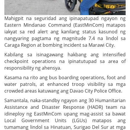
Mahigpit na seguridad ang ipinapatupad ngayon ng
Eastern Mindanao Command (EastMinCom) matapos
iakyat sa red alert ang kanilang status kasunod ng
nangyaring pagtama ng magnitude 7.4 na lindol sa
Caraga Region at bombing incident sa Marawi City.
Kabilang sa isinagawang hakbang ang intensified
checkpoint operations na ipinatutupad sa area of
responsibility ng ahensya.
Kasama na rito ang bus boarding operations, foot and
water patrols, at enhanced troop visibility sa mga
crowded areas katuwang ang Davao City Police Office.
Samantala, naka-standby ngayon ang 30 Humanitarian
Assistance and Disaster Response (HADR) team na
idineploy ng EastMinCom upang mag-assist sa bawat
Local Government Units (LGUs) matapos ang
tumamang lindol sa Hinatuan, Surigao Del Sur at mga