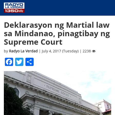
NEWS
Deklarasyon ng Martial law
PUBLIC SERVICE
sa Mindanao, pinagtibay ng
ANNOUNCEMENTS
Supreme Court
PROGRAMS
ABOUT
by
Radyo La Verdad
| July 4, 2017 (Tuesday) | 2238
CONTACT US
Facebook
Twitter
Share