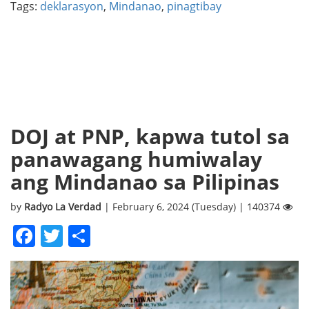
Tags:
deklarasyon
,
Mindanao
,
pinagtibay
DOJ at PNP, kapwa tutol sa
panawagang humiwalay
ang Mindanao sa Pilipinas
by
Radyo La Verdad
| February 6, 2024 (Tuesday) | 140374
Facebook
Twitter
Share