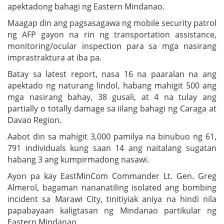
apektadong bahagi ng Eastern Mindanao.
Maagap din ang pagsasagawa ng mobile security patrol
ng AFP gayon na rin ng transportation assistance,
monitoring/ocular inspection para sa mga nasirang
imprastraktura at iba pa.
Batay sa latest report, nasa 16 na paaralan na ang
apektado ng naturang lindol, habang mahigit 500 ang
mga nasirang bahay, 38 gusali, at 4 na tulay ang
partially o totally damage sa iilang bahagi ng Caraga at
Davao Region.
Aabot din sa mahigit 3,000 pamilya na binubuo ng 61,
791 individuals kung saan 14 ang naitalang sugatan
habang 3 ang kumpirmadong nasawi.
Ayon pa kay EastMinCom Commander Lt. Gen. Greg
Almerol, bagaman nananatiling isolated ang bombing
incident sa Marawi City, tinitiyiak aniya na hindi nila
papabayaan kaligtasan ng Mindanao partikular ng
Eastern Mindanao.