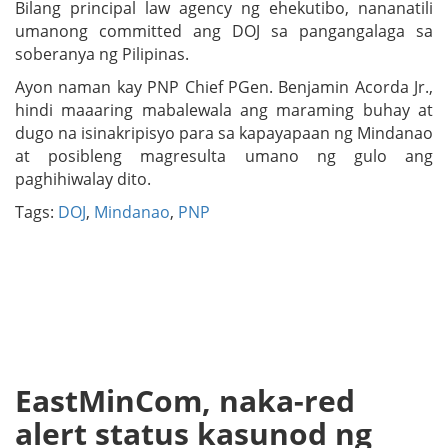
Bilang principal law agency ng ehekutibo, nananatili
umanong committed ang DOJ sa pangangalaga sa
soberanya ng Pilipinas.
Ayon naman kay PNP Chief PGen. Benjamin Acorda Jr.,
hindi maaaring mabalewala ang maraming buhay at
dugo na isinakripisyo para sa kapayapaan ng Mindanao
at posibleng magresulta umano ng gulo ang
paghihiwalay dito.
Tags:
DOJ
,
Mindanao
,
PNP
EastMinCom, naka-red
alert status kasunod ng