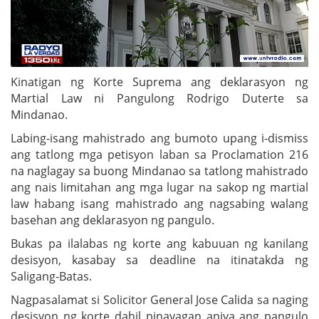
Kinatigan ng Korte Suprema ang deklarasyon ng
Martial Law ni Pangulong Rodrigo Duterte sa
Mindanao.
Labing-isang mahistrado ang bumoto upang i-dismiss
ang tatlong mga petisyon laban sa Proclamation 216
na naglagay sa buong Mindanao sa tatlong mahistrado
ang nais limitahan ang mga lugar na sakop ng martial
law habang isang mahistrado ang nagsabing walang
basehan ang deklarasyon ng pangulo.
Bukas pa ilalabas ng korte ang kabuuan ng kanilang
desisyon, kasabay sa deadline na itinatakda ng
Saligang-Batas.
Nagpasalamat si Solicitor General Jose Calida sa naging
desisyon ng korte dahil pinayagan aniya ang pangulo