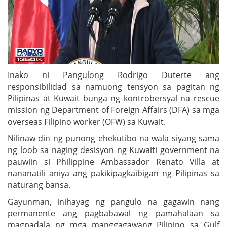
Inako ni Pangulong Rodrigo Duterte ang
responsibilidad sa namuong tensyon sa pagitan ng
Pilipinas at Kuwait bunga ng kontrobersyal na rescue
mission ng Department of Foreign Affairs (DFA) sa mga
overseas Filipino worker (OFW) sa Kuwait.
Nilinaw din ng punong ehekutibo na wala siyang sama
ng loob sa naging desisyon ng Kuwaiti government na
pauwiin si Philippine Ambassador Renato Villa at
nananatili aniya ang pakikipagkaibigan ng Pilipinas sa
naturang bansa.
Gayunman, inihayag ng pangulo na gagawin nang
permanente ang pagbabawal ng pamahalaan sa
magpadala ng mga manggagawang Pilipino sa Gulf