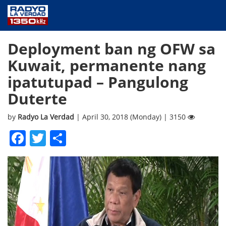
NEWS
Deployment ban ng OFW sa
PUBLIC SERVICE
Kuwait, permanente nang
ANNOUNCEMENTS
ipatutupad – Pangulong
PROGRAMS
Duterte
ABOUT
CONTACT US
by
Radyo La Verdad
| April 30, 2018 (Monday) | 3150
Facebook
Twitter
Share