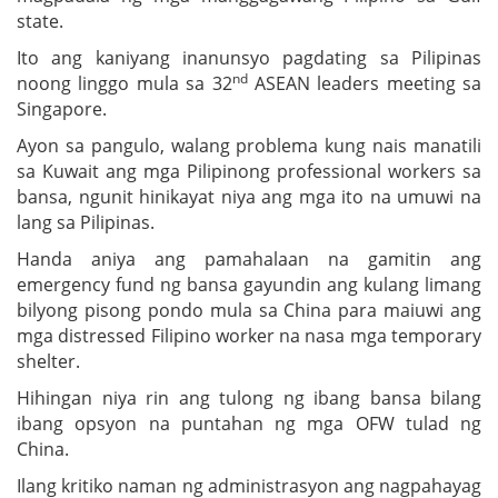
state.
Ito ang kaniyang inanunsyo pagdating sa Pilipinas
nd
noong linggo mula sa 32
ASEAN leaders meeting sa
Singapore.
Ayon sa pangulo, walang problema kung nais manatili
sa Kuwait ang mga Pilipinong professional workers sa
bansa, ngunit hinikayat niya ang mga ito na umuwi na
lang sa Pilipinas.
Handa aniya ang pamahalaan na gamitin ang
emergency fund ng bansa gayundin ang kulang limang
bilyong pisong pondo mula sa China para maiuwi ang
mga distressed Filipino worker na nasa mga temporary
shelter.
Hihingan niya rin ang tulong ng ibang bansa bilang
ibang opsyon na puntahan ng mga OFW tulad ng
China.
Ilang kritiko naman ng administrasyon ang nagpahayag