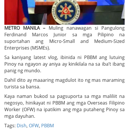
METRO MANILA –
Muling nanawagan si Pangulong
Ferdinand Marcos Junior sa mga Pilipino na
suportahan ang Micro-Small and Medium-Sized
Enterprises (MSMEs).
Sa kaniyang latest vlog, ibinida ni PBBM ang lutuing
Pinoy na ngayon ay aniya ay kinikilala na sa iba’t ibang
panig ng mundo.
Dahil dito ay maaaring magdulot ito ng mas maraming
turista sa bansa.
Kaya naman bukod sa pagsuporta sa mga maliliit na
negosyo, hinikayat ni PBBM ang mga Overseas Filipino
Worker (OFW) na ipatikim ang mga putaheng Pinoy sa
mga dayuhan.
Tags:
Dish
,
OFW
,
PBBM