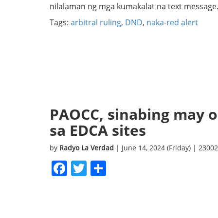
nilalaman ng mga kumakalat na text message
Tags:
arbitral ruling
,
DND
,
naka-red alert
PAOCC, sinabing may 
sa EDCA sites
by
Radyo La Verdad
| June 14, 2024 (Friday) | 2300
Facebook
Twitter
Share