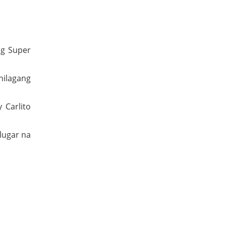
ng Super
hilagang
 Carlito
lugar na