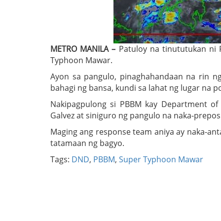
METRO MANILA –
Patuloy na tinututukan ni
Typhoon Mawar.
Ayon sa pangulo, pinaghahandaan na rin ng
bahagi ng bansa, kundi sa lahat ng lugar na
Nakipagpulong si PBBM kay Department of N
Galvez at siniguro ng pangulo na naka-prepos
Maging ang response team aniya ay naka-ant
tatamaan ng bagyo.
Tags:
DND
,
PBBM
,
Super Typhoon Mawar