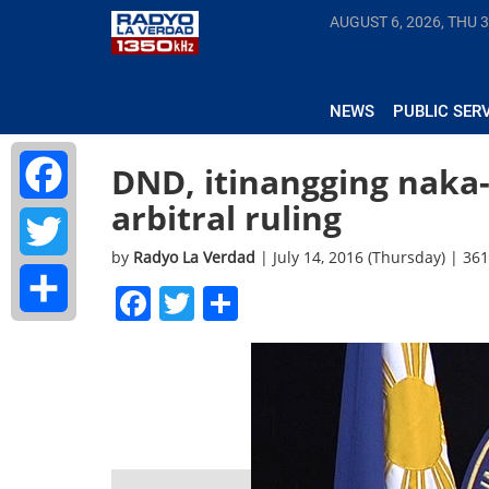
AUGUST 6, 2026, THU
3
NEWS
PUBLIC SER
DND, itinangging naka-
arbitral ruling
Facebook
by
Radyo La Verdad
| July 14, 2016 (Thursday) | 36
Twitter
Facebook
Twitter
Share
Share