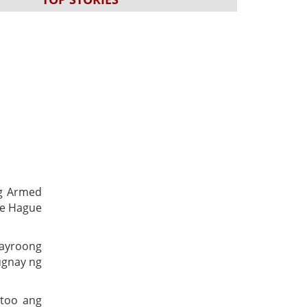
ng Armed
he Hague
mayroong
ugnay ng
otoo ang