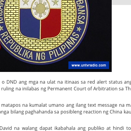
e o DND ang mga na ulat na itinaas sa red alert status a
 ruling na inilabas ng Permanent Court of Arbitration sa T
 matapos na kumalat umano ang ilang text message na 
panga bilang paghahanda sa posibleng reaction ng China ka
David na walang dapat ikabahala ang publiko at hindi t