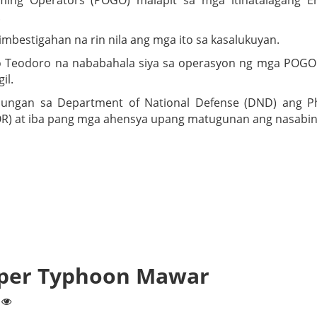
ming Operators (POGO) malapit sa mga itinatalagang E
.
mbestigahan na rin nila ang mga ito sa kasalukuyan.
bo Teodoro na nababahala siya sa operasyon ng mga POGO
il.
ngan sa Department of National Defense (DND) ang Phi
 at iba pang mga ahensya upang matugunan ang nasabing
uper Typhoon Mawar
2