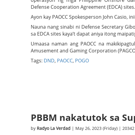
operasyon ng mga Philippine Offshore Ga
Defense Cooperation Agreement (EDCA) sites
Ayon kay PAOCC Spokesperson John Casio, inii
Nauna nang sinabi ni Defense Secretary Gi
sa EDCA sites kaya’t dapat aniya itong maipatig
Umaasa naman ang PAOCC na makikipagtulu
Amusement and Gaming Corporation (PAGCOR)
Tags:
DND
,
PAOCC
,
POGO
PBBM nakatutok sa S
by
Radyo La Verdad
| May 26, 2023 (Friday) | 2034