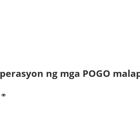
.
operasyon ng mga POGO malap
2