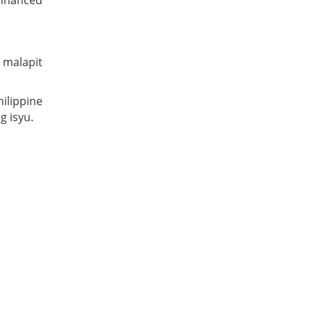
nhanced
 malapit
lippine
 isyu.