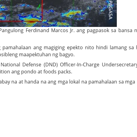
 Pangulong Ferdinand Marcos Jr. ang pagpasok sa bansa 
 pamahalaan ang magiging epekto nito hindi lamang sa 
 posibleng maapektuhan ng bagyo.
ational Defense (DND) Officer-In-Charge Undersecretary
ition ang pondo at foods packs.
abay na at handa na ang mga lokal na pamahalaan sa mga 