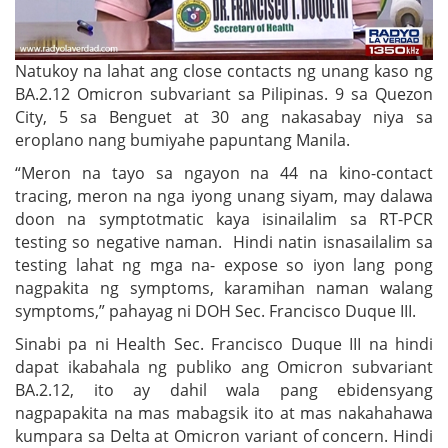
Natukoy na lahat ang close contacts ng unang kaso ng
BA.2.12 Omicron subvariant sa Pilipinas. 9 sa Quezon
City, 5 sa Benguet at 30 ang nakasabay niya sa
eroplano nang bumiyahe papuntang Manila.
“Meron na tayo sa ngayon na 44 na kino-contact
tracing, meron na nga iyong unang siyam, may dalawa
doon na symptotmatic kaya isinailalim sa RT-PCR
testing so negative naman. Hindi natin isnasailalim sa
testing lahat ng mga na- expose so iyon lang pong
nagpakita ng symptoms, karamihan naman walang
symptoms,” pahayag ni DOH Sec. Francisco Duque III.
Sinabi pa ni Health Sec. Francisco Duque III na hindi
dapat ikabahala ng publiko ang Omicron subvariant
BA.2.12, ito ay dahil wala pang ebidensyang
nagpapakita na mas mabagsik ito at mas nakahahawa
kumpara sa Delta at Omicron variant of concern. Hindi