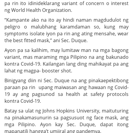
pa rin ito idinideklarang variant of concern o interest
ng World Health Organization.
“Kampante ako na ito ay hindi naman magdudulot ng
peligro o malubhang karamdaman so, kung may
symptoms isolate iyon pa rin ang ating mensahe, wear
the best fitted mask,” ani Sec. Duque.
Ayon pa sa kalihim, may lumitaw man na mga bagong
variant, mas maraming mga Pilipino na ang bakunado
kontra Covid-19. Kailangan lang ding mahikayat pa ang
lahat ng magpa- booster shot.
Binigyang diin ni Sec. Duque na ang pinakaepektibong
paraan pa rin upang maiwasan ang hawaan ng Covid-
19 ay ang pagsunod sa health at safety protocols
kontra Covid-19.
Batay sa ulat ng Johns Hopkins University, maituturing
na pinakamasunurin sa pagsusuot ng face mask, ang
mga Pilipino. Ayon kay Sec. Duque, dapat itong
mapanatili hangga’t umiiral ang pandemya.