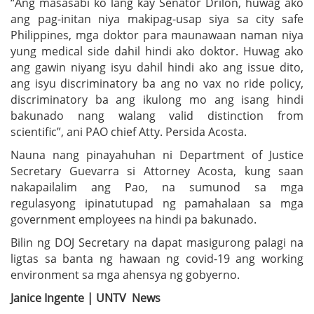
“Ang masasabi ko lang kay Senator Drilon, huwag ako
ang pag-initan niya makipag-usap siya sa city safe
Philippines, mga doktor para maunawaan naman niya
yung medical side dahil hindi ako doktor. Huwag ako
ang gawin niyang isyu dahil hindi ako ang issue dito,
ang isyu discriminatory ba ang no vax no ride policy,
discriminatory ba ang ikulong mo ang isang hindi
bakunado nang walang valid distinction from
scientific”, ani PAO chief Atty. Persida Acosta.
Nauna nang pinayahuhan ni Department of Justice
Secretary Guevarra si Attorney Acosta, kung saan
nakapailalim ang Pao, na sumunod sa mga
regulasyong ipinatutupad ng pamahalaan sa mga
government employees na hindi pa bakunado.
Bilin ng DOJ Secretary na dapat masigurong palagi na
ligtas sa banta ng hawaan ng covid-19 ang working
environment sa mga ahensya ng gobyerno.
Janice Ingente | UNTV News