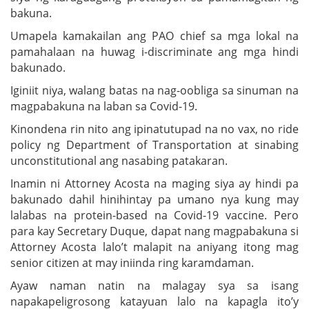
bakuna.
Umapela kamakailan ang PAO chief sa mga lokal na
pamahalaan na huwag i-discriminate ang mga hindi
bakunado.
Iginiit niya, walang batas na nag-oobliga sa sinuman na
magpabakuna na laban sa Covid-19.
Kinondena rin nito ang ipinatutupad na no vax, no ride
policy ng Department of Transportation at sinabing
unconstitutional ang nasabing patakaran.
Inamin ni Attorney Acosta na maging siya ay hindi pa
bakunado dahil hinihintay pa umano nya kung may
lalabas na protein-based na Covid-19 vaccine. Pero
para kay Secretary Duque, dapat nang magpabakuna si
Attorney Acosta lalo’t malapit na aniyang itong mag
senior citizen at may iniinda ring karamdaman.
Ayaw naman natin na malagay sya sa isang
napakapeligrosong katayuan lalo na kapagla ito’y