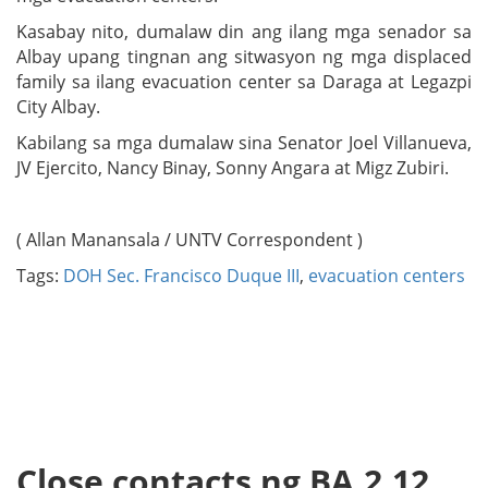
Kasabay nito, dumalaw din ang ilang mga senador sa
Albay upang tingnan ang sitwasyon ng mga displaced
family sa ilang evacuation center sa Daraga at Legazpi
City Albay.
Kabilang sa mga dumalaw sina Senator Joel Villanueva,
JV Ejercito, Nancy Binay, Sonny Angara at Migz Zubiri.
( Allan Manansala / UNTV Correspondent )
Tags:
DOH Sec. Francisco Duque III
,
evacuation centers
Close contacts ng BA.2.12