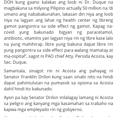
DOH kung gaano kalakas ang loob ni Dr. Duque na
magbakuna sa milyong Pilipino actually 50 million na ‘di
umano ang nababakunahan, lakasan din niya ang loob
niya na lagyan ang lahat ng health center ng libreng
gamot pangontra sa side effect ng gamot. Kapag na-
covid yung bakunado bigyan ng paracetamol,
antibiotic, vitamins yan lagyan niya rin ng libre kase lalo
na yung mahihirap. libre yung bakuna dapat libre rin
yung pangontra sa side effect para walang mamatay at
ma-ospital”, sagot ni PAO chief Atty. Persida Acosta, kay
Sec. Duque.
Samantala, sinagot rin ni Acosta ang pahayag ni
Senator Franklin Drilon kung saan sinabi nito na hindi
dapat pahintulutan na pumasok sa opisina sa Acosta
dahil hindi ito bakunado.
Ayon pa kay Senator Drilon inilalagay lamang ni Acosta
sa peligro ang kanyang mga kasamahan sa trabaho na
kapwa mga empleyado rin ng gobyerno.