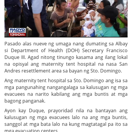
Pasado alas nueve ng umaga nang dumating sa Albay
si Department of Health (DOH) Secretary Francisco
Duque III. Agad nitong tinungo kasama ang ilang lokal
na opisyal ang maternity tent hospital na nasa San
Andres resettlement area sa bayan ng Sto. Domingo.
Ang maternity tent hospital sa Sto. Domingo ang isa sa
mga pangunahing nangangalaga sa kalusugan ng mga
evacuees na narito kabilang ang mga buntis at mga
bagong panganak.
Ayon kay Duque, prayoridad nila na bantayan ang
kalusugan ng mga evacuees lalo na ang mga buntis,
sanggol at mga bata lalo na kung magtatagal pa ito sa
mga evacuation centers.