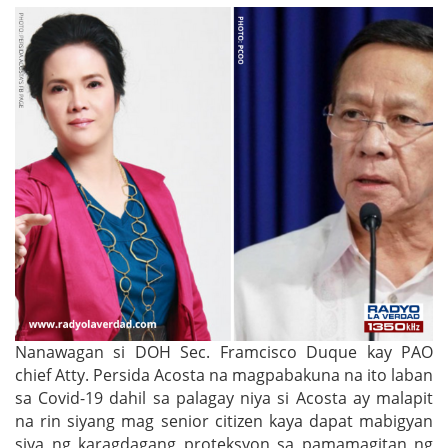
Nanawagan si DOH Sec. Framcisco Duque kay PAO
chief Atty. Persida Acosta na magpabakuna na ito laban
sa Covid-19 dahil sa palagay niya si Acosta ay malapit
na rin siyang mag senior citizen kaya dapat mabigyan
siya ng karagdagang proteksyon sa pamamagitan ng