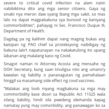
severe to critical covid infection na alam natin
nabibiktima dito ang mga senior citizens. Gaya ng
sinabi nya meron daw syang ibang mga sakit, so mas
lalo na dapat magpabakuna sya bunsod ng kaniyang
commorbidities”, pahayag ni Sec. Francisco Duque III,
Department of Health.
Dagdag pa ng kalihim dapat nang maging bukas ang
kaisipan ng PAO chief sa proteksyong naibibgay ng
bakuna lalo’t napatunayan na nakakatulong ito upang
labanan ang malalang kaso ng Covid.
Sinagot naman ni Attorney Acosta ang mensahe ng
DOH Secretary, kung saan tinuligsa nito ang umano’y
kawalan ng liability o pananagutan ng pamahalaan
hinggil sa masamang side effect ng covd vaccines.
“Malakas ang loob niyang magbakuna sa mga may
commorbidity kase doon sa Republic Act 11525 wala
silang liability, hindi sila pwedeng idemanda kapag
namatay yung may comorbidity. ang panawagan ko sa