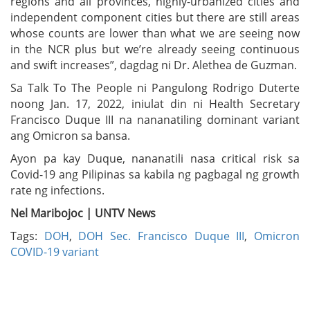
regions and all provinces, highly-urbanized cities and
independent component cities but there are still areas
whose counts are lower than what we are seeing now
in the NCR plus but we’re already seeing continuous
and swift increases”, dagdag ni Dr. Alethea de Guzman.
Sa Talk To The People ni Pangulong Rodrigo Duterte
noong Jan. 17, 2022, iniulat din ni Health Secretary
Francisco Duque III na nananatiling dominant variant
ang Omicron sa bansa.
Ayon pa kay Duque, nananatili nasa critical risk sa
Covid-19 ang Pilipinas sa kabila ng pagbagal ng growth
rate ng infections.
Nel Maribojoc | UNTV News
Tags:
DOH
,
DOH Sec. Francisco Duque III
,
Omicron
COVID-19 variant