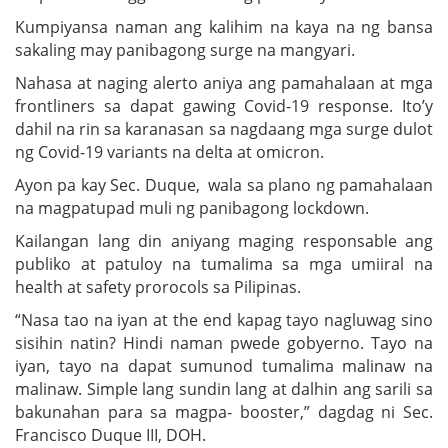
Kumpiyansa naman ang kalihim na kaya na ng bansa
sakaling may panibagong surge na mangyari.
Nahasa at naging alerto aniya ang pamahalaan at mga
frontliners sa dapat gawing Covid-19 response. Ito’y
dahil na rin sa karanasan sa nagdaang mga surge dulot
ng Covid-19 variants na delta at omicron.
Ayon pa kay Sec. Duque, wala sa plano ng pamahalaan
na magpatupad muli ng panibagong lockdown.
Kailangan lang din aniyang maging responsable ang
publiko at patuloy na tumalima sa mga umiiral na
health at safety prorocols sa Pilipinas.
“Nasa tao na iyan at the end kapag tayo nagluwag sino
sisihin natin? Hindi naman pwede gobyerno. Tayo na
iyan, tayo na dapat sumunod tumalima malinaw na
malinaw. Simple lang sundin lang at dalhin ang sarili sa
bakunahan para sa magpa- booster,” dagdag ni Sec.
Francisco Duque III, DOH.