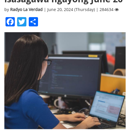
by
Radyo La Verdad
| June 20, 2024 (Thursday) | 284634
Facebook
Twitter
Share