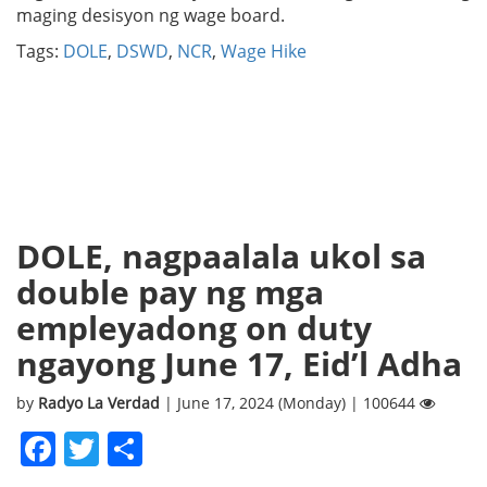
maging desisyon ng wage board.
Tags:
DOLE
,
DSWD
,
NCR
,
Wage Hike
DOLE, nagpaalala ukol sa
double pay ng mga
empleyadong on duty
ngayong June 17, Eid’l Adha
by
Radyo La Verdad
| June 17, 2024 (Monday) | 100644
Facebook
Twitter
Share