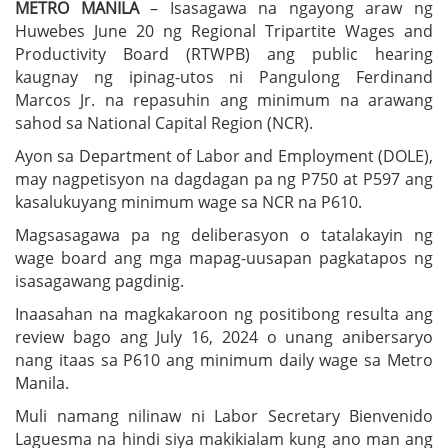
METRO MANILA
– Isasagawa na ngayong araw ng
Huwebes June 20 ng Regional Tripartite Wages and
Productivity Board (RTWPB) ang public hearing
kaugnay ng ipinag-utos ni Pangulong Ferdinand
Marcos Jr. na repasuhin ang minimum na arawang
sahod sa National Capital Region (NCR).
Ayon sa Department of Labor and Employment (DOLE),
may nagpetisyon na dagdagan pa ng P750 at P597 ang
kasalukuyang minimum wage sa NCR na P610.
Magsasagawa pa ng deliberasyon o tatalakayin ng
wage board ang mga mapag-uusapan pagkatapos ng
isasagawang pagdinig.
Inaasahan na magkakaroon ng positibong resulta ang
review bago ang July 16, 2024 o unang anibersaryo
nang itaas sa P610 ang minimum daily wage sa Metro
Manila.
Muli namang nilinaw ni Labor Secretary Bienvenido
Laguesma na hindi siya makikialam kung ano man ang