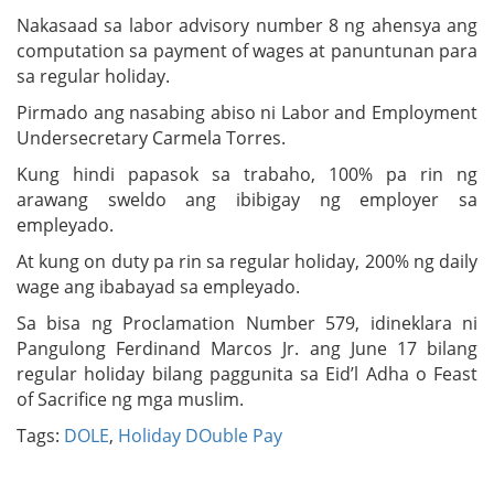
Nakasaad sa labor advisory number 8 ng ahensya ang
computation sa payment of wages at panuntunan para
sa regular holiday.
Pirmado ang nasabing abiso ni Labor and Employment
Undersecretary Carmela Torres.
Kung hindi papasok sa trabaho, 100% pa rin ng
arawang sweldo ang ibibigay ng employer sa
empleyado.
At kung on duty pa rin sa regular holiday, 200% ng daily
wage ang ibabayad sa empleyado.
Sa bisa ng Proclamation Number 579, idineklara ni
Pangulong Ferdinand Marcos Jr. ang June 17 bilang
regular holiday bilang paggunita sa Eid’l Adha o Feast
of Sacrifice ng mga muslim.
Tags:
DOLE
,
Holiday DOuble Pay