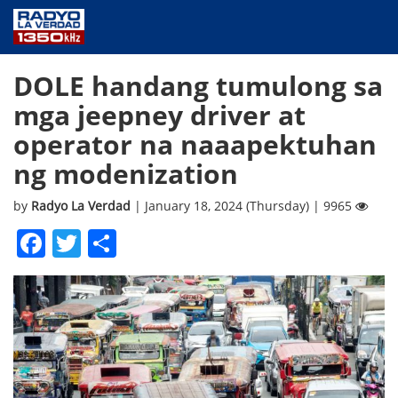
NEWS
DOLE handang tumulong sa
PUBLIC SERVICE
mga jeepney driver at
ANNOUNCEMENTS
operator na naaapektuhan
PROGRAMS
ng modenization
ABOUT
CONTACT US
by
Radyo La Verdad
| January 18, 2024 (Thursday) | 9965
Facebook
Twitter
Share