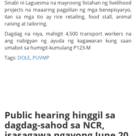
Sinabi ni Laguesma na mayroong listahan ng livelihood
projects na maaaring pagpilian ng mga benepisyaryo,
ilan sa mga ito ay rice retailing, food stall, animal
raising at tailoring.
Dagdag na niya, mahigit 4,500 transport workers na
ang nabigyan ng ayuda ng kagawaran kung saan
umabot sa humigit-kumulang P123-M
Tags:
DOLE
,
PUVMP
Public hearing hinggil sa
dagdag-sahod sa NCR,
isasagawa ngayong June 20