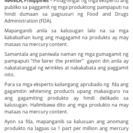
MANILA, Philippines
– Pinag-iingat ng mga eksperto ang
publiko sa paggamit ng mga produktong pampaputi na
hindi dumaan sa pagsusuri ng Food and Drugs
Administration (FDA).
Mapanganib anila sa kalusugan lalo na sa mga
kababaihan kung ang magagamit na produkto ay may
mataas na mercury content.
Samantala ang paniwala naman ng mga gumagamit ng
pampaputi “the fairer the prettier” gayon din anila ay
nakatatanggal ng wrinkles at nakakabata ang paggamit
nito.
Para sa mga eksperto kailangang aprubado ng fda ang
gagamitin whitening products upang makasiguro na
ang gagamiting produkto ay hindi delikado sa
kalusugan. Halimbawa dito ang mga produkto na may
mataas na mercury content.
Ayon sa fda, mapanganib sa kalusuan ang anomang
produkto na lagpas sa 1 part per million ang mercury