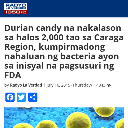
NEWS
Durian candy na nakalason
PUBLIC SERVICE
sa halos 2,000 tao sa Caraga
ANNOUNCEMENTS
Region, kumpirmadong
PROGRAMS
nahaluan ng bacteria ayon
ABOUT
sa inisyal na pagsusuri ng
CONTACT US
FDA
by
Radyo La Verdad
| July 16, 2015 (Thursday) | 4843
Facebook
Twitter
Share