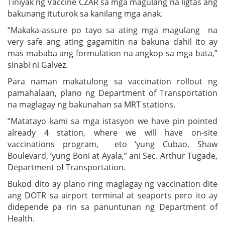
Tiniyak ng Vaccine CZAR sa mga magulang na ligtas ang
bakunang ituturok sa kanilang mga anak.
“Makaka-assure po tayo sa ating mga magulang na
very safe ang ating gagamitin na bakuna dahil ito ay
mas mababa ang formulation na angkop sa mga bata,”
sinabi ni Galvez.
Para naman makatulong sa vaccination rollout ng
pamahalaan, plano ng Department of Transportation
na maglagay ng bakunahan sa MRT stations.
“Matatayo kami sa mga istasyon we have pin pointed
already 4 station, where we will have on-site
vaccinations program, eto ‘yung Cubao, Shaw
Boulevard, ‘yung Boni at Ayala,” ani Sec. Arthur Tugade,
Department of Transportation.
Bukod dito ay plano ring maglagay ng vaccination dite
ang DOTR sa airport terminal at seaports pero ito ay
didepende pa rin sa panuntunan ng Department of
Health.