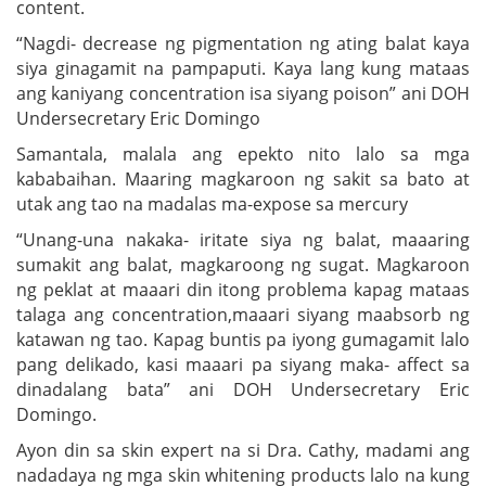
content.
“Nagdi- decrease ng pigmentation ng ating balat kaya
siya ginagamit na pampaputi. Kaya lang kung mataas
ang kaniyang concentration isa siyang poison” ani DOH
Undersecretary Eric Domingo
Samantala, malala ang epekto nito lalo sa mga
kababaihan. Maaring magkaroon ng sakit sa bato at
utak ang tao na madalas ma-expose sa mercury
“Unang-una nakaka- iritate siya ng balat, maaaring
sumakit ang balat, magkaroong ng sugat. Magkaroon
ng peklat at maaari din itong problema kapag mataas
talaga ang concentration,maaari siyang maabsorb ng
katawan ng tao. Kapag buntis pa iyong gumagamit lalo
pang delikado, kasi maaari pa siyang maka- affect sa
dinadalang bata” ani DOH Undersecretary Eric
Domingo.
Ayon din sa skin expert na si Dra. Cathy, madami ang
nadadaya ng mga skin whitening products lalo na kung