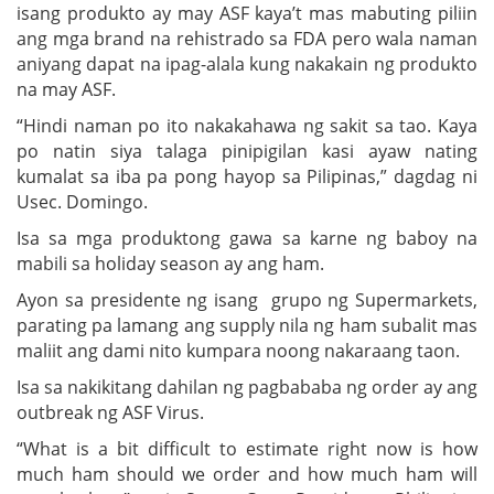
isang produkto ay may ASF kaya’t mas mabuting piliin
ang mga brand na rehistrado sa FDA pero wala naman
aniyang dapat na ipag-alala kung nakakain ng produkto
na may ASF.
“Hindi naman po ito nakakahawa ng sakit sa tao. Kaya
po natin siya talaga pinipigilan kasi ayaw nating
kumalat sa iba pa pong hayop sa Pilipinas,” dagdag ni
Usec. Domingo.
Isa sa mga produktong gawa sa karne ng baboy na
mabili sa holiday season ay ang ham.
Ayon sa presidente ng isang grupo ng Supermarkets,
parating pa lamang ang supply nila ng ham subalit mas
maliit ang dami nito kumpara noong nakaraang taon.
Isa sa nakikitang dahilan ng pagbababa ng order ay ang
outbreak ng ASF Virus.
“What is a bit difficult to estimate right now is how
much ham should we order and how much ham will