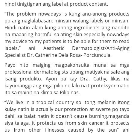
hindi tinigtignan ang label at product content.
“The problem nowadays is kung anu-anong products
po ang naglalabasan, minsan walang labels or minsan.
Hindi natin alam kung anong ingredients ang nandito
na maaaring harmful sa ating skin.especially nowadays
my advice to my patients is to be able for them to read
labels.” ani Aesthetic Dermatologist/Anti-Aging
Specialist Dr. Catherine Dela Rosa- Porciuncula.
Payo nito maiging magpakonsulta muna sa mga
professional dermatologists upang matiyak na safe ang
isang produkto. Ayon pa kay Dra. Cathy, likas na
kayumanggi ang mga pilipino lalo na’t proteksyon natin
ito sa mainit na klima sa Pilipinas.
“We live in a tropical country so itong melanin itong
kulay natin is actually our protection at swerte po tayo
dahil sa balat natin it doesn’t cause burning.maganda
siya talaga, it protects us from skin cancer.it protects
us from other illnesses caused by the sun” ani