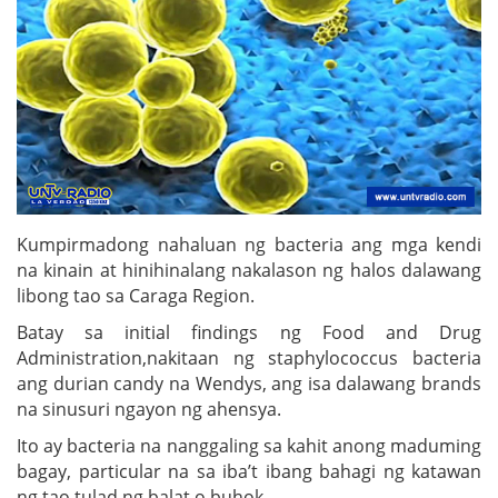
Kumpirmadong nahaluan ng bacteria ang mga kendi
na kinain at hinihinalang nakalason ng halos dalawang
libong tao sa Caraga Region.
Batay sa initial findings ng Food and Drug
Administration,nakitaan ng staphylococcus bacteria
ang durian candy na Wendys, ang isa dalawang brands
na sinusuri ngayon ng ahensya.
Ito ay bacteria na nanggaling sa kahit anong maduming
bagay, particular na sa iba’t ibang bahagi ng katawan
ng tao tulad ng balat o buhok.