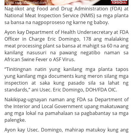
Nag-iikot ang Food and Drug Administration (FDA) at
National Meat Inspection Service (NMIS) sa mga planta
sa bansa na nagpoproseso ng karne ng baboy.
Ayon kay Department of Health Undersecretary at FDA
Officer in Charge Eric Domingo, 178 ang malalaking
meat processing plant sa bansa at mahigit sa 60 na ang
kanilang nasusuri na pawang negatibo naman sa
African Swine Fever o ASF Virus.
“Tinitingnan natin yung kanilang mga planta tapos
yung kanilang mga documents kung meron silang mga
inspection at saka kung pasado sila sa lahat ng
standards,” ani Usec. Eric Domingo, DOH/FDA OIC.
Nakikipag-ugnayan naman ang FDA sa Department of
the Interior and Local Government upang makatuwang
ang mga lokal na pamahalaan sa pagbabantay sa mga
palengke.
Ayon kay Usec. Domingo, mahirap matukoy kung ang