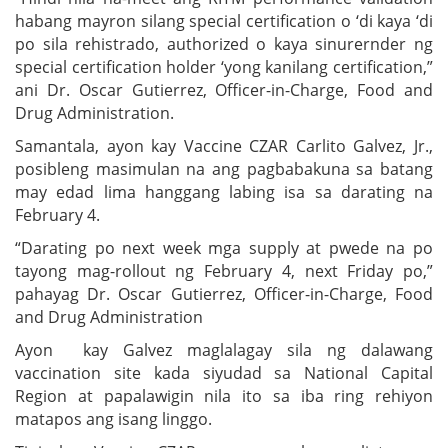
habang mayron silang special certification o ‘di kaya ‘di
po sila rehistrado, authorized o kaya sinurernder ng
special certification holder ‘yong kanilang certification,”
ani Dr. Oscar Gutierrez, Officer-in-Charge, Food and
Drug Administration.
Samantala, ayon kay Vaccine CZAR Carlito Galvez, Jr.,
posibleng masimulan na ang pagbabakuna sa batang
may edad lima hanggang labing isa sa darating na
February 4.
“Darating po next week mga supply at pwede na po
tayong mag-rollout ng February 4, next Friday po,”
pahayag Dr. Oscar Gutierrez, Officer-in-Charge, Food
and Drug Administration
Ayon kay Galvez maglalagay sila ng dalawang
vaccination site kada siyudad sa National Capital
Region at papalawigin nila ito sa iba ring rehiyon
matapos ang isang linggo.