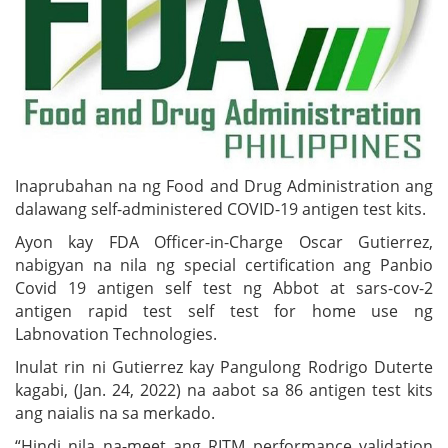
Inaprubahan na ng Food and Drug Administration ang
dalawang self-administered COVID-19 antigen test kits.
Ayon kay FDA Officer-in-Charge Oscar Gutierrez,
nabigyan na nila ng special certification ang Panbio
Covid 19 antigen self test ng Abbot at sars-cov-2
antigen rapid test self test for home use ng
Labnovation Technologies.
Inulat rin ni Gutierrez kay Pangulong Rodrigo Duterte
kagabi, (Jan. 24, 2022) na aabot sa 86 antigen test kits
ang naialis na sa merkado.
“Hindi nila na-meet ang RITM performance validation