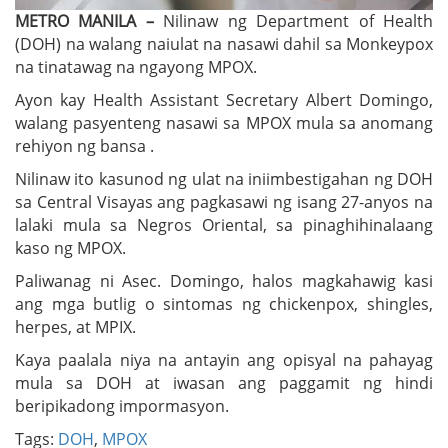
METRO MANILA –
Nilinaw ng Department of Health
(DOH) na walang naiulat na nasawi dahil sa Monkeypox
na tinatawag na ngayong MPOX.
Ayon kay Health Assistant Secretary Albert Domingo,
walang pasyenteng nasawi sa MPOX mula sa anomang
rehiyon ng bansa .
Nilinaw ito kasunod ng ulat na iniimbestigahan ng DOH
sa Central Visayas ang pagkasawi ng isang 27-anyos na
lalaki mula sa Negros Oriental, sa pinaghihinalaang
kaso ng MPOX.
Paliwanag ni Asec. Domingo, halos magkahawig kasi
ang mga butlig o sintomas ng chickenpox, shingles,
herpes, at MPIX.
Kaya paalala niya na antayin ang opisyal na pahayag
mula sa DOH at iwasan ang paggamit ng hindi
beripikadong impormasyon.
Tags:
DOH
,
MPOX