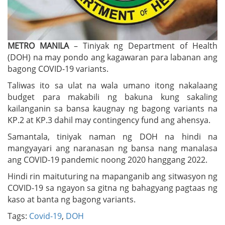
METRO MANILA
– Tiniyak ng Department of Health
(DOH) na may pondo ang kagawaran para labanan ang
bagong COVID-19 variants.
Taliwas ito sa ulat na wala umano itong nakalaang
budget para makabili ng bakuna kung sakaling
kailanganin sa bansa kaugnay ng bagong variants na
KP.2 at KP.3 dahil may contingency fund ang ahensya.
Samantala, tiniyak naman ng DOH na hindi na
mangyayari ang naranasan ng bansa nang manalasa
ang COVID-19 pandemic noong 2020 hanggang 2022.
Hindi rin maituturing na mapanganib ang sitwasyon ng
COVID-19 sa ngayon sa gitna ng bahagyang pagtaas ng
kaso at banta ng bagong variants.
Tags:
Covid-19
,
DOH