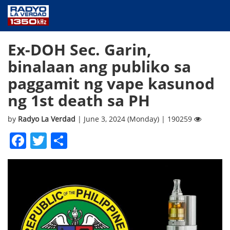
NEWS
Ex-DOH Sec. Garin,
PUBLIC SERVICE
binalaan ang publiko sa
ANNOUNCEMENTS
paggamit ng vape kasunod
PROGRAMS
ng 1st death sa PH
ABOUT
CONTACT US
by
Radyo La Verdad
| June 3, 2024 (Monday) | 190259
Facebook
Twitter
Share