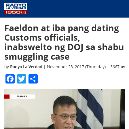
NEWS
Faeldon at iba pang dating
PUBLIC SERVICE
Customs officials,
ANNOUNCEMENTS
inabswelto ng DOJ sa shabu
PROGRAMS
smuggling case
ABOUT
CONTACT US
by
Radyo La Verdad
| November 23, 2017 (Thursday) | 3667
Facebook
Twitter
Share