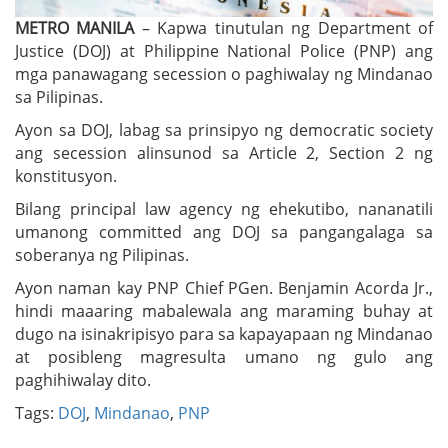
METRO MANILA
– Kapwa tinutulan ng Department of
Justice (DOJ) at Philippine National Police (PNP) ang
mga panawagang secession o paghiwalay ng Mindanao
sa Pilipinas.
Ayon sa DOJ, labag sa prinsipyo ng democratic society
ang secession alinsunod sa Article 2, Section 2 ng
konstitusyon.
Bilang principal law agency ng ehekutibo, nananatili
umanong committed ang DOJ sa pangangalaga sa
soberanya ng Pilipinas.
Ayon naman kay PNP Chief PGen. Benjamin Acorda Jr.,
hindi maaaring mabalewala ang maraming buhay at
dugo na isinakripisyo para sa kapayapaan ng Mindanao
at posibleng magresulta umano ng gulo ang
paghihiwalay dito.
Tags:
DOJ
,
Mindanao
,
PNP