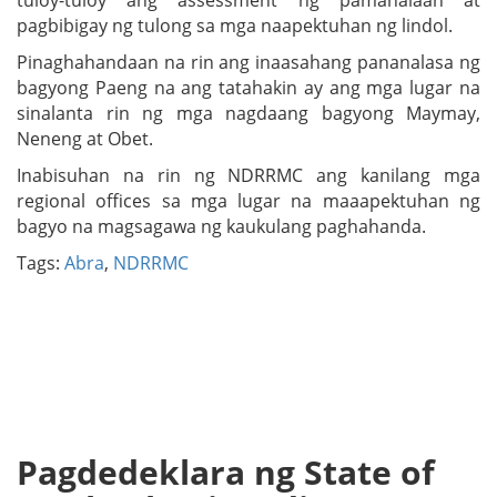
tuloy-tuloy ang assessment ng pamahalaan at
pagbibigay ng tulong sa mga naapektuhan ng lindol.
Pinaghahandaan na rin ang inaasahang pananalasa ng
bagyong Paeng na ang tatahakin ay ang mga lugar na
sinalanta rin ng mga nagdaang bagyong Maymay,
Neneng at Obet.
Inabisuhan na rin ng NDRRMC ang kanilang mga
regional offices sa mga lugar na maaapektuhan ng
bagyo na magsagawa ng kaukulang paghahanda.
Tags:
Abra
,
NDRRMC
Pagdedeklara ng State of