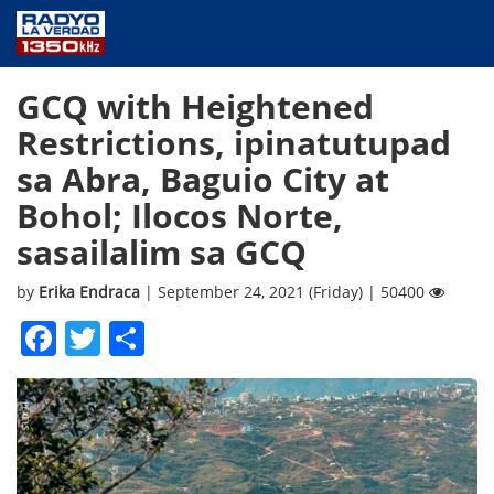
NEWS
GCQ with Heightened
PUBLIC SERVICE
Restrictions, ipinatutupad
ANNOUNCEMENTS
sa Abra, Baguio City at
PROGRAMS
Bohol; Ilocos Norte,
ABOUT
sasailalim sa GCQ
CONTACT US
by
Erika Endraca
| September 24, 2021 (Friday) | 50400
Facebook
Twitter
Share