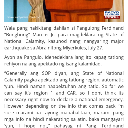
Wala pang nakikitang dahilan si Pangulong Ferdinand
“Bongbong” Marcos Jr. para magdeklara ng State of
National Calamity, kasunod nang nangyaring major
earthquake sa Abra nitong Miyerkules, July 27.
Ayon sa Pangulo, idenedeklara lang ito kapag tatlong
rehiyon na ang apektado ng isang kalamidad.
“Generally ang SOP diyan, ang State of National
Calamity pagka apektado ang tatlong region, automatic
‘yun. Hindi naman naapektuhan ang tatlo. So far we
can say it’s region 1 and CAR, so I dont think its
necessary right now to declare a national emergency.
However depending on the info that comes back I’m
sure marami pa tayong mababalitaan, marami pang
mga info na hindi nakarating sa atin, baka mangayari
‘yun, I hope not,” pahayag ni Pang. Ferdinand