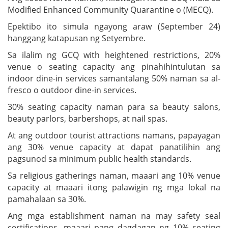
Modified Enhanced Community Quarantine o (MECQ).
Epektibo ito simula ngayong araw (September 24)
hanggang katapusan ng Setyembre.
Sa ilalim ng GCQ with heightened restrictions, 20%
venue o seating capacity ang pinahihintulutan sa
indoor dine-in services samantalang 50% naman sa al-
fresco o outdoor dine-in services.
30% seating capacity naman para sa beauty salons,
beauty parlors, barbershops, at nail spas.
At ang outdoor tourist attractions namans, papayagan
ang 30% venue capacity at dapat panatilihin ang
pagsunod sa minimum public health standards.
Sa religious gatherings naman, maaari ang 10% venue
capacity at maaari itong palawigin ng mga lokal na
pamahalaan sa 30%.
Ang mga establishment naman na may safety seal
certifications, maaari pang dagdagan ng 10% seating