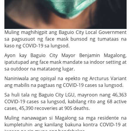
Muling maghihigpit ang Baguio City Local Government
sa pagsusuot ng face mask bunsod ng tumataas na
kaso ng COVID-19 sa lungsod.
Ayon kay Baguio City Mayor Benjamin Magalong,
ipatutupad ang face mask mandate sa indoor setting at
sa outdoor na matataong lugar.
Naniniwala ang opisyal na epekto ng Arcturus Variant
ang mabilis na pagtaas ng COVID-19 cases sa lungsod.
Sa huli tala ng Baguio City LGU, mayroon nang 46,363
COVID-19 cases sa lungsod, kabilang rito ang 68 active
cases, 45,390 recoveries at 905 deaths.
Muling nanawagan si Magalong sa mga residente na
kumpletuhin ang kanilang bakuna kontra COVID-19 at