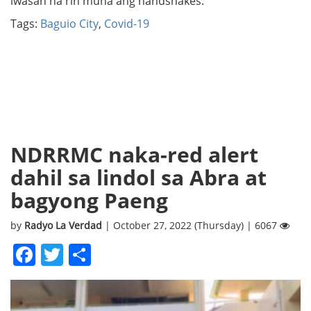
iwasan na rin muna ang handshakes.
Tags:
Baguio City
,
Covid-19
NDRRMC naka-red alert
dahil sa lindol sa Abra at
bagyong Paeng
by
Radyo La Verdad
| October 27, 2022 (Thursday) | 6067
Facebook
Twitter
Share