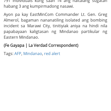
791 individuals kung saan 14 ang naitalang sugatan
habang 3 ang kumpirmadong nasawi.
Ayon pa kay EastMinCom Commander Lt. Gen. Greg
Almerol, bagaman nananatiling isolated ang bombing
incident sa Marawi City, tinitiyiak aniya na hindi nila
papabayaan kaligtasan ng Mindanao partikular ng
Eastern Mindanao.
(Fe Gayapa | La Verdad Correspondent)
Tags:
AFP
,
Mindanao
,
red alert