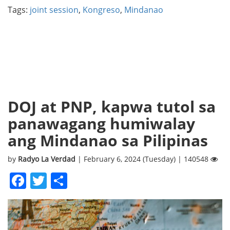
Tags:
joint session
,
Kongreso
,
Mindanao
DOJ at PNP, kapwa tutol sa
panawagang humiwalay
ang Mindanao sa Pilipinas
by
Radyo La Verdad
| February 6, 2024 (Tuesday) | 140548
Facebook
Twitter
Share