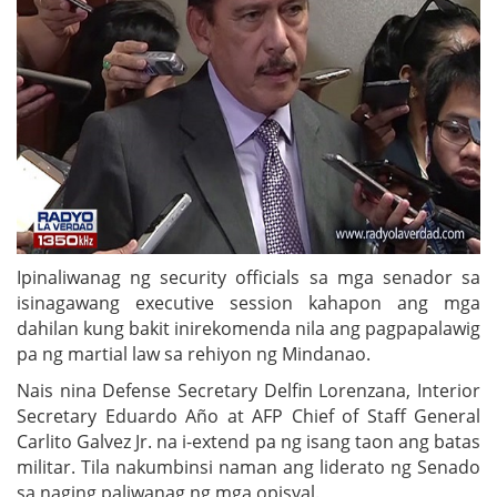
Ipinaliwanag ng security officials sa mga senador sa
isinagawang executive session kahapon ang mga
dahilan kung bakit inirekomenda nila ang pagpapalawig
pa ng martial law sa rehiyon ng Mindanao.
Nais nina Defense Secretary Delfin Lorenzana, Interior
Secretary Eduardo Año at AFP Chief of Staff General
Carlito Galvez Jr. na i-extend pa ng isang taon ang batas
militar. Tila nakumbinsi naman ang liderato ng Senado
sa naging paliwanag ng mga opisyal.