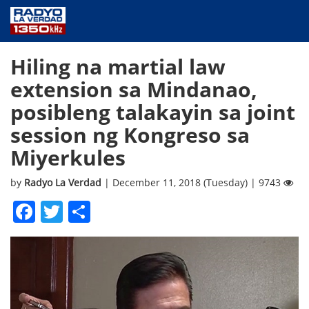
NEWS
Hiling na martial law
PUBLIC SERVICE
extension sa Mindanao,
ANNOUNCEMENTS
posibleng talakayin sa joint
PROGRAMS
session ng Kongreso sa
ABOUT
Miyerkules
CONTACT US
by
Radyo La Verdad
| December 11, 2018 (Tuesday) | 9743
Facebook
Twitter
Share