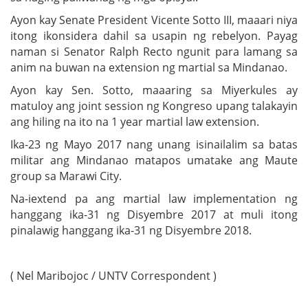
Ayon kay Senate President Vicente Sotto III, maaari niya
itong ikonsidera dahil sa usapin ng rebelyon. Payag
naman si Senator Ralph Recto ngunit para lamang sa
anim na buwan na extension ng martial sa Mindanao.
Ayon kay Sen. Sotto, maaaring sa Miyerkules ay
matuloy ang joint session ng Kongreso upang talakayin
ang hiling na ito na 1 year martial law extension.
Ika-23 ng Mayo 2017 nang unang isinailalim sa batas
militar ang Mindanao matapos umatake ang Maute
group sa Marawi City.
Na-iextend pa ang martial law implementation ng
hanggang ika-31 ng Disyembre 2017 at muli itong
pinalawig hanggang ika-31 ng Disyembre 2018.
( Nel Maribojoc / UNTV Correspondent )