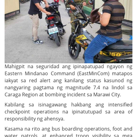
Mahigpit na seguridad ang ipinapatupad ngayon ng
Eastern Mindanao Command (EastMinCom) matapos
iakyat sa red alert ang kanilang status kasunod ng
nangyaring pagtama ng magnitude 7.4 na lindol sa
Caraga Region at bombing incident sa Marawi City.
Kabilang sa isinagawang hakbang ang intensified
checkpoint operations na ipinatutupad sa area of
responsibility ng ahensya.
Kasama na rito ang bus boarding operations, foot and
water patrols, at enhanced troop visibility sa mga