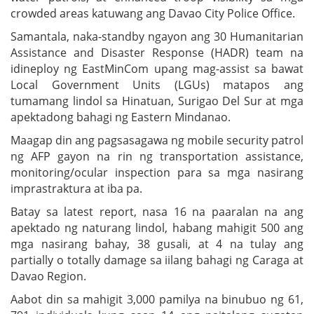
crowded areas katuwang ang Davao City Police Office.
Samantala, naka-standby ngayon ang 30 Humanitarian
Assistance and Disaster Response (HADR) team na
idineploy ng EastMinCom upang mag-assist sa bawat
Local Government Units (LGUs) matapos ang
tumamang lindol sa Hinatuan, Surigao Del Sur at mga
apektadong bahagi ng Eastern Mindanao.
Maagap din ang pagsasagawa ng mobile security patrol
ng AFP gayon na rin ng transportation assistance,
monitoring/ocular inspection para sa mga nasirang
imprastraktura at iba pa.
Batay sa latest report, nasa 16 na paaralan na ang
apektado ng naturang lindol, habang mahigit 500 ang
mga nasirang bahay, 38 gusali, at 4 na tulay ang
partially o totally damage sa iilang bahagi ng Caraga at
Davao Region.
Aabot din sa mahigit 3,000 pamilya na binubuo ng 61,