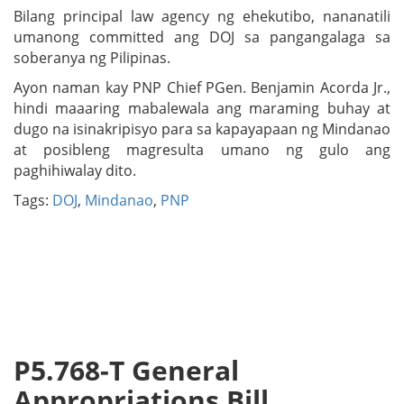
Bilang principal law agency ng ehekutibo, nananatili
umanong committed ang DOJ sa pangangalaga sa
soberanya ng Pilipinas.
Ayon naman kay PNP Chief PGen. Benjamin Acorda Jr.,
hindi maaaring mabalewala ang maraming buhay at
dugo na isinakripisyo para sa kapayapaan ng Mindanao
at posibleng magresulta umano ng gulo ang
paghihiwalay dito.
Tags:
DOJ
,
Mindanao
,
PNP
P5.768-T General
Appropriations Bill,