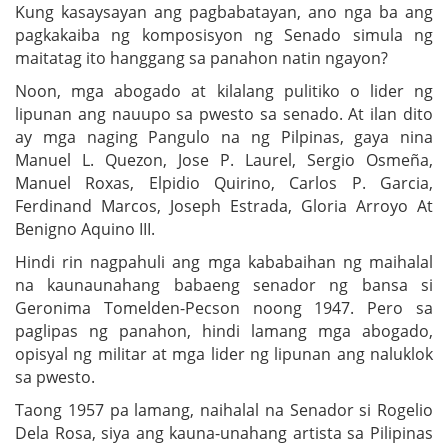
Kung kasaysayan ang pagbabatayan, ano nga ba ang
pagkakaiba ng komposisyon ng Senado simula ng
maitatag ito hanggang sa panahon natin ngayon?
Noon, mga abogado at kilalang pulitiko o lider ng
lipunan ang nauupo sa pwesto sa senado. At ilan dito
ay mga naging Pangulo na ng Pilpinas, gaya nina
Manuel L. Quezon, Jose P. Laurel, Sergio Osmeña,
Manuel Roxas, Elpidio Quirino, Carlos P. Garcia,
Ferdinand Marcos, Joseph Estrada, Gloria Arroyo At
Benigno Aquino III.
Hindi rin nagpahuli ang mga kababaihan ng maihalal
na kaunaunahang babaeng senador ng bansa si
Geronima Tomelden-Pecson noong 1947. Pero sa
paglipas ng panahon, hindi lamang mga abogado,
opisyal ng militar at mga lider ng lipunan ang naluklok
sa pwesto.
Taong 1957 pa lamang, naihalal na Senador si Rogelio
Dela Rosa, siya ang kauna-unahang artista sa Pilipinas