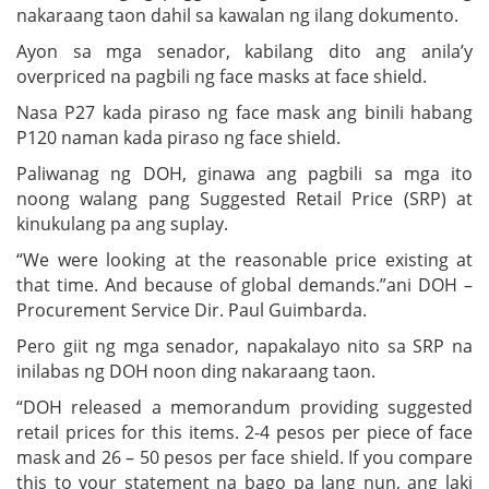
nakaraang taon dahil sa kawalan ng ilang dokumento.
Ayon sa mga senador, kabilang dito ang anila’y
overpriced na pagbili ng face masks at face shield.
Nasa P27 kada piraso ng face mask ang binili habang
P120 naman kada piraso ng face shield.
Paliwanag ng DOH, ginawa ang pagbili sa mga ito
noong walang pang Suggested Retail Price (SRP) at
kinukulang pa ang suplay.
“We were looking at the reasonable price existing at
that time. And because of global demands.”ani DOH –
Procurement Service Dir. Paul Guimbarda.
Pero giit ng mga senador, napakalayo nito sa SRP na
inilabas ng DOH noon ding nakaraang taon.
“DOH released a memorandum providing suggested
retail prices for this items. 2-4 pesos per piece of face
mask and 26 – 50 pesos per face shield. If you compare
this to your statement na bago pa lang nun, ang laki