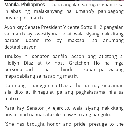
Manila, Philippines
– Duda ang ilan sa mga senador sa
inilabas ng malakanyang na umano’y panibagong
ouster plot matrix.
Ayon kay Senate President Vicente Sotto III, 2 pangalan
sa matrix ay kwestiyonable at wala siyang nakikitang
paraan upang ito ay makasali sa anumang
destablisasyon.
Tinukoy ni senator panfilo lacson ang atletang si
Hidilyn Diaz at tv host Gretchen Ho na mga
personalidad na hindi kapani-paniwalang
mapapabilang sa nasabing matrix.
Dati nang itinanggi nina Diaz at ho na may kinalaman
sila dito at ikinagulat pa ang pagkakasama nila sa
matrix.
Para kay Senator jv ejercito, wala siyang nakikitang
posibilidad na mapatalsik sa pwesto ang pangulo.
“She has brought honor and pride, prestige to the