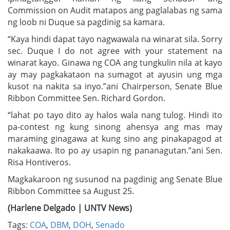
Commission on Audit matapos ang paglalabas ng sama
ng loob ni Duque sa pagdinig sa kamara.
“Kaya hindi dapat tayo nagwawala na winarat sila. Sorry
sec. Duque I do not agree with your statement na
winarat kayo. Ginawa ng COA ang tungkulin nila at kayo
ay may pagkakataon na sumagot at ayusin ung mga
kusot na nakita sa inyo.”ani Chairperson, Senate Blue
Ribbon Committee Sen. Richard Gordon.
“lahat po tayo dito ay halos wala nang tulog. Hindi ito
pa-contest ng kung sinong ahensya ang mas may
maraming ginagawa at kung sino ang pinakapagod at
nakakaawa. Ito po ay usapin ng pananagutan.”ani Sen.
Risa Hontiveros.
Magkakaroon ng susunod na pagdinig ang Senate Blue
Ribbon Committee sa August 25.
(Harlene Delgado | UNTV News)
Tags:
COA
,
DBM
,
DOH
,
Senado