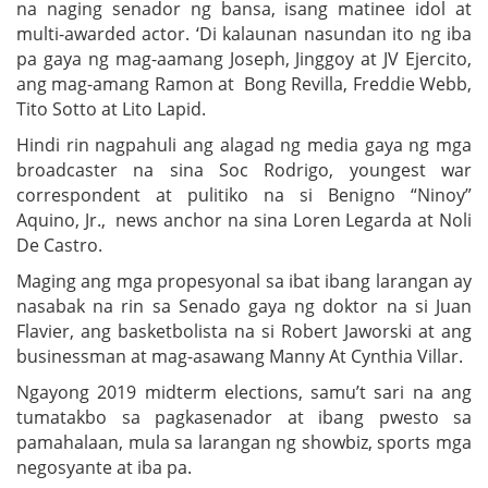
na naging senador ng bansa, isang matinee idol at
multi-awarded actor. ‘Di kalaunan nasundan ito ng iba
pa gaya ng mag-aamang Joseph, Jinggoy at JV Ejercito,
ang mag-amang Ramon at Bong Revilla, Freddie Webb,
Tito Sotto at Lito Lapid.
Hindi rin nagpahuli ang alagad ng media gaya ng mga
broadcaster na sina Soc Rodrigo, youngest war
correspondent at pulitiko na si Benigno “Ninoy”
Aquino, Jr., news anchor na sina Loren Legarda at Noli
De Castro.
Maging ang mga propesyonal sa ibat ibang larangan ay
nasabak na rin sa Senado gaya ng doktor na si Juan
Flavier, ang basketbolista na si Robert Jaworski at ang
businessman at mag-asawang Manny At Cynthia Villar.
Ngayong 2019 midterm elections, samu’t sari na ang
tumatakbo sa pagkasenador at ibang pwesto sa
pamahalaan, mula sa larangan ng showbiz, sports mga
negosyante at iba pa.