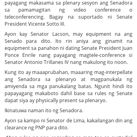
payagang makasama sa plenary sesyon ang Senadora
sa pamamagitan ng video conference o
teleconferencing. Bagay na suportado ni Senate
President Vicente Sotto III.
Ayon kay Senator Lacson, may equipment na ang
Senado para dito. Ito rin aniya ang ginamit na
equipment sa panahon ni dating Senate President Juan
Ponce Enrile nang payagang magtele-conference si
Senator Antonio Trillanes IV nang makulong ito noon.
Kung ito ay maaaprubahan, maaaring mag-interpellate
ang Senadora sa plenaryo at magpanukala ng
amiyenda sa mga panukalang batas. Ngunit hindi ito
papayagang makaboto dahil base sa rules ng Senate
dapat siya ay physically present sa plenaryo.
Ikinatuwa naman ito ng Senadora.
Ayon sa kampo ni Senator de Lima, kakailangan din ang
clearance ng PNP para dito.