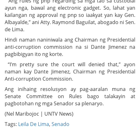
“Ang rules ng pnp regarding sa mga tao sa custodial
ayun nga, bawal ang electronic gadget. So, lahat yan
kailangan ng approval ng pnp so iaakyat yan kay Gen.
Albayalde,” ani Atty. Raymond Baguilat, abogado ni Sen.
de Lima.
Hindi naman naniniwala ang Chairman ng Presidential
anti-corruption commission na si Dante Jimenez na
pagbibigyan ito ng korte.
“I’m pretty sure the court will denied that,” ayon
naman kay Dante Jimenez, Chairman ng Presidential
Anti-corruption Commission.
Ang inihaing resolusyon ay pag-aaralan muna ng
Senate Committee on Rules bago talakayin at
pagbotohan ng mga Senador sa plenaryo.
(Nel Maribojoc | UNTV News)
Tags:
Leila De Lima
,
Senado