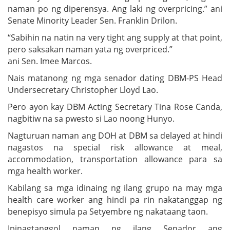
naman po ng diperensya. Ang laki ng overpricing.” ani
Senate Minority Leader Sen. Franklin Drilon.
“Sabihin na natin na very tight ang supply at that point,
pero saksakan naman yata ng overpriced.”
ani Sen. Imee Marcos.
Nais matanong ng mga senador dating DBM-PS Head
Undersecretary Christopher Lloyd Lao.
Pero ayon kay DBM Acting Secretary Tina Rose Canda,
nagbitiw na sa pwesto si Lao noong Hunyo.
Nagturuan naman ang DOH at DBM sa delayed at hindi
nagastos na special risk allowance at meal,
accommodation, transportation allowance para sa
mga health worker.
Kabilang sa mga idinaing ng ilang grupo na may mga
health care worker ang hindi pa rin nakatanggap ng
benepisyo simula pa Setyembre ng nakataang taon.
Ipinagtanggol naman ng ilang Senador ang