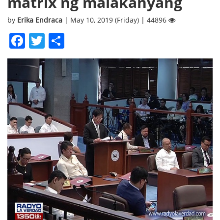
matrix ng malakanyang
by
Erika Endraca
| May 10, 2019 (Friday) | 44896
Facebook
Twitter
Share