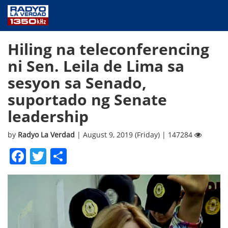
NEWS
Hiling na teleconferencing
PUBLIC SERVICE
ni Sen. Leila de Lima sa
ANNOUNCEMENTS
sesyon sa Senado,
PROGRAMS
suportado ng Senate
ABOUT
leadership
CONTACT US
by
Radyo La Verdad
| August 9, 2019 (Friday) | 147284
Facebook
Twitter
Share