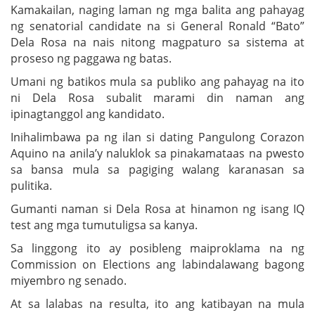
Kamakailan, naging laman ng mga balita ang pahayag
ng senatorial candidate na si General Ronald “Bato”
Dela Rosa na nais nitong magpaturo sa sistema at
proseso ng paggawa ng batas.
Umani ng batikos mula sa publiko ang pahayag na ito
ni Dela Rosa subalit marami din naman ang
ipinagtanggol ang kandidato.
Inihalimbawa pa ng ilan si dating Pangulong Corazon
Aquino na anila’y naluklok sa pinakamataas na pwesto
sa bansa mula sa pagiging walang karanasan sa
pulitika.
Gumanti naman si Dela Rosa at hinamon ng isang IQ
test ang mga tumutuligsa sa kanya.
Sa linggong ito ay posibleng maiproklama na ng
Commission on Elections ang labindalawang bagong
miyembro ng senado.
At sa lalabas na resulta, ito ang katibayan na mula