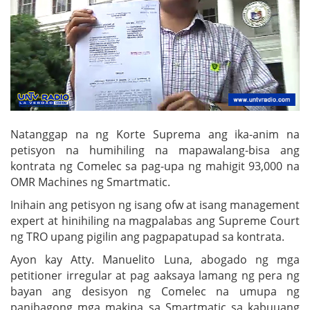
Natanggap na ng Korte Suprema ang ika-anim na
petisyon na humihiling na mapawalang-bisa ang
kontrata ng Comelec sa pag-upa ng mahigit 93,000 na
OMR Machines ng Smartmatic.
Inihain ang petisyon ng isang ofw at isang management
expert at hinihiling na magpalabas ang Supreme Court
ng TRO upang pigilin ang pagpapatupad sa kontrata.
Ayon kay Atty. Manuelito Luna, abogado ng mga
petitioner irregular at pag aaksaya lamang ng pera ng
bayan ang desisyon ng Comelec na umupa ng
panibagong mga makina sa Smartmatic sa kabuuang