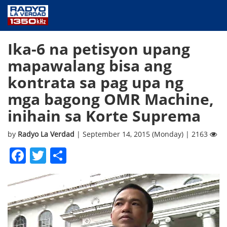
NEWS
Ika-6 na petisyon upang
PUBLIC SERVICE
mapawalang bisa ang
ANNOUNCEMENTS
kontrata sa pag upa ng
PROGRAMS
mga bagong OMR Machine,
ABOUT
inihain sa Korte Suprema
CONTACT US
by
Radyo La Verdad
| September 14, 2015 (Monday) | 2163
Facebook
Twitter
Share