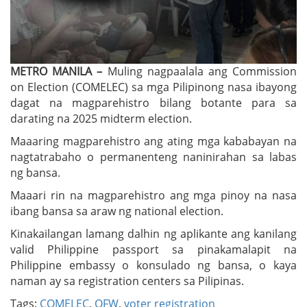
METRO MANILA –
Muling nagpaalala ang Commission
on Election (COMELEC) sa mga Pilipinong nasa ibayong
dagat na magparehistro bilang botante para sa
darating na 2025 midterm election.
Maaaring magparehistro ang ating mga kababayan na
nagtatrabaho o permanenteng naninirahan sa labas
ng bansa.
Maaari rin na magparehistro ang mga pinoy na nasa
ibang bansa sa araw ng national election.
Kinakailangan lamang dalhin ng aplikante ang kanilang
valid Philippine passport sa pinakamalapit na
Philippine embassy o konsulado ng bansa, o kaya
naman ay sa registration centers sa Pilipinas.
Tags:
COMELEC
,
OFW
,
voter registration