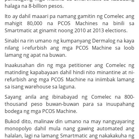
halaga na 8-billion pesos.
Ito ay dahil maaari pa namang gamitin ng Comelec ang
mahigit 80,000 na PCOS Machines na binili sa
Smartmatic at ginamit noong 2010 at 2013 elections.
Sinabi na rin umano ng kumpanyang Dermalog na kaya
nilang i-refurbish ang mga PCOS Machine sa loob
lamang ng apat na buwan.
Inaakusahan din ng mga petitioner ang Comelec ng
matinding kapabayaan dahil hindi nito minantine at ni-
refurbish ang mga PCOS Machine na iniimbak lamang
sa isang warehouse sa laguna.
Sayang anila ang ibinabayad ng Comelec na 800-
thousand peso buwan-buwan para sa inuupahang
bodega ng mga PCOS Machine.
Bukod dito, malinaw din umano na may nangyayaring
monopolyo dahil mula nang gawing automated ang
halalan, lagi na lamang Smartmatic ang nakakakuha ng