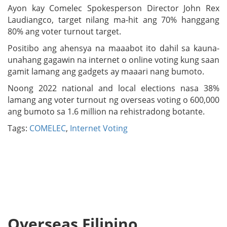
Ayon kay Comelec Spokesperson Director John Rex
Laudiangco, target nilang ma-hit ang 70% hanggang
80% ang voter turnout target.
Positibo ang ahensya na maaabot ito dahil sa kauna-
unahang gagawin na internet o online voting kung saan
gamit lamang ang gadgets ay maaari nang bumoto.
Noong 2022 national and local elections nasa 38%
lamang ang voter turnout ng overseas voting o 600,000
ang bumoto sa 1.6 million na rehistradong botante.
Tags:
COMELEC
,
Internet Voting
Overseas Filipino,