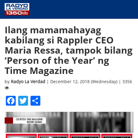
NEWS
Ilang mamamahayag
PUBLIC SERVICE
kabilang si Rappler CEO
ANNOUNCEMENTS
Maria Ressa, tampok bilang
PROGRAMS
‘Person of the Year’ ng
ABOUT
Time Magazine
CONTACT US
by
Radyo La Verdad
| December 12, 2018 (Wednesday) | 3356
Facebook
Twitter
Share