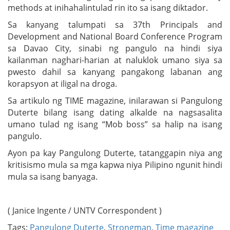
methods at inihahalintulad rin ito sa isang diktador.
Sa kanyang talumpati sa 37th Principals and
Development and National Board Conference Program
sa Davao City, sinabi ng pangulo na hindi siya
kailanman naghari-harian at naluklok umano siya sa
pwesto dahil sa kanyang pangakong labanan ang
korapsyon at iligal na droga.
Sa artikulo ng TIME magazine, inilarawan si Pangulong
Duterte bilang isang dating alkalde na nagsasalita
umano tulad ng isang “Mob boss” sa halip na isang
pangulo.
Ayon pa kay Pangulong Duterte, tatanggapin niya ang
kritisismo mula sa mga kapwa niya Pilipino ngunit hindi
mula sa isang banyaga.
( Janice Ingente / UNTV Correspondent )
Tags:
Pangulong Duterte
,
Strongman
,
Time magazine