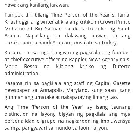
hawak ang kanilang larawan.
Tampok din bilang Time Person of the Year si Jamal
Khashoggi, ang writer at kilalang kritiko ni Crown Prince
Mohammed Bin Salman na de facto ruler ng Saudi
Arabia. Napaslang ito dalawang buwan na ang
nakakaraan sa Saudi Arabian consulate sa Turkey.
Kasama rin sa mga binigyan ng pagkilala ang founder
at chief executive officer ng Rappler News Agency na si
Maria Ressa na kilalang kritiko ng Duterte
administration.
Kasama rin sa pagkilala ang staff ng Capital Gazette
newspaper sa Annapolis, Maryland, kung saan isang
gunman ang umatake at nakapatay ng limang tao.
Ang Time ‘Person of the Year’ ay isang taunang
distinction na layong bigyan ng pagkilala ang mga
personalidad o grupo na nagkaroon ng impluwensya
sa mga pangyayari sa mundo sa taon na iyon.