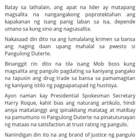
Batay sa lathalain, ang apat na lider ay matapang
magsalita na nangangakong poprotektahan ang
kapakanan ng isang panig laban sa isa, depende
umano sa kung sino ang nagsasalita.
Nakasaad din dito na ang lumalalang krimen sa bansa
ang naging daan upang mahalal sa pwesto si
Pangulong Duterte.
Binanggit rin dito na tila isang Mob boss kung
magsalita ang pangulo pagdating sa kaniyang pangako
na tapusin ang drug trade sa bansa sa pamamagitan
ng kaniyang istilo ng pagpapatupad ng hustisya.
Ayon naman kay Presidential Spokesman Secretary
Harry Roque, kahit bias ang naturang artikulo, hindi
aniya maitatanggi ang ipinakitang matatag at matibay
na pamumuno ni Pangulong Duterte na pinatutunayan
ng mataas na satisfaction at trust rating ng pangulo.
Nanindigan din ito na ang brand of justice ng pangulo