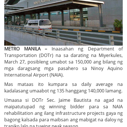
METRO MANILA –
Inaasahan ng Department of
Transportation (DOTr) na sa darating na Miyerkules,
March 27, posibleng umabot sa 150,000 ang bilang ng
mga daragsang mga pasahero sa Ninoy Aquino
International Airport (NAIA).
Mas mataas ito kumpara sa daily average na
kadalasang umaabot ng 135 hanggang 140,000 lamang.
Umaasa si DOTr Sec. Jaime Bautista na agad na
maipatutupad ng winning bidder para sa NAIA
rehabilitation ang ilang infrastructure projects gaya ng
bagong kalsada para maibsan ang mabigat na daloy ng
trapiko lalo na tuwing peak season.