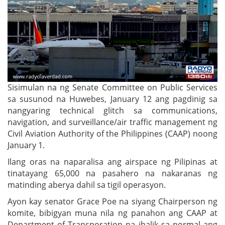
Sisimulan na ng Senate Committee on Public Services
sa susunod na Huwebes, January 12 ang pagdinig sa
nangyaring technical glitch sa communications,
navigation, and surveillance/air traffic management ng
Civil Aviation Authority of the Philippines (CAAP) noong
January 1.
Ilang oras na naparalisa ang airspace ng Pilipinas at
tinatayang 65,000 na pasahero na nakaranas ng
matinding aberya dahil sa tigil operasyon.
Ayon kay senator Grace Poe na siyang Chairperson ng
komite, bibigyan muna nila ng panahon ang CAAP at
Department of Transporation na ibalik sa normal ang