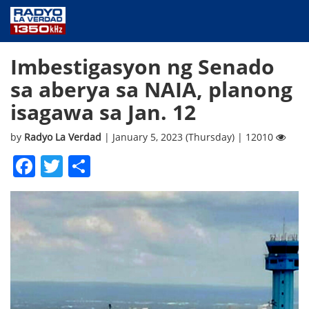
NEWS
Imbestigasyon ng Senado
PUBLIC SERVICE
sa aberya sa NAIA, planong
ANNOUNCEMENTS
isagawa sa Jan. 12
PROGRAMS
ABOUT
by
Radyo La Verdad
| January 5, 2023 (Thursday) | 12010
CONTACT US
Facebook
Twitter
Share