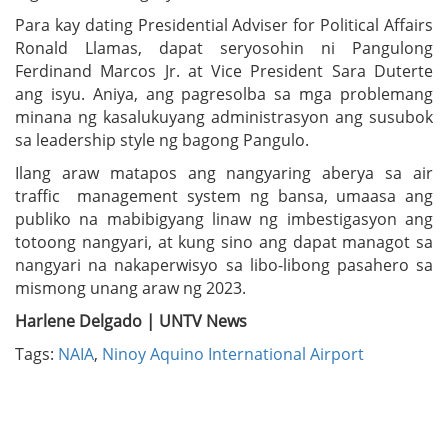
Para kay dating Presidential Adviser for Political Affairs
Ronald Llamas, dapat seryosohin ni Pangulong
Ferdinand Marcos Jr. at Vice President Sara Duterte
ang isyu. Aniya, ang pagresolba sa mga problemang
minana ng kasalukuyang administrasyon ang susubok
sa leadership style ng bagong Pangulo.
Ilang araw matapos ang nangyaring aberya sa air
traffic management system ng bansa, umaasa ang
publiko na mabibigyang linaw ng imbestigasyon ang
totoong nangyari, at kung sino ang dapat managot sa
nangyari na nakaperwisyo sa libo-libong pasahero sa
mismong unang araw ng 2023.
Harlene Delgado | UNTV News
Tags:
NAIA
,
Ninoy Aquino International Airport