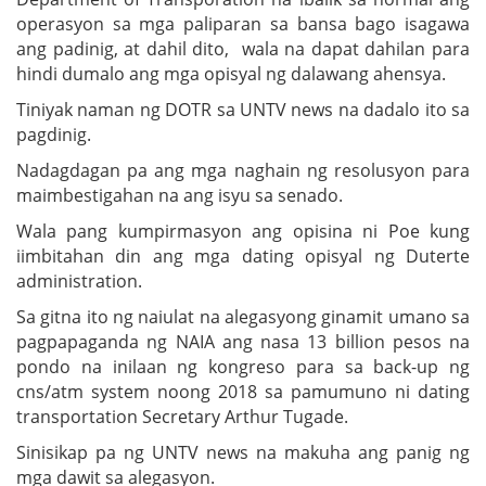
operasyon sa mga paliparan sa bansa bago isagawa
ang padinig, at dahil dito, wala na dapat dahilan para
hindi dumalo ang mga opisyal ng dalawang ahensya.
Tiniyak naman ng DOTR sa UNTV news na dadalo ito sa
pagdinig.
Nadagdagan pa ang mga naghain ng resolusyon para
maimbestigahan na ang isyu sa senado.
Wala pang kumpirmasyon ang opisina ni Poe kung
iimbitahan din ang mga dating opisyal ng Duterte
administration.
Sa gitna ito ng naiulat na alegasyong ginamit umano sa
pagpapaganda ng NAIA ang nasa 13 billion pesos na
pondo na inilaan ng kongreso para sa back-up ng
cns/atm system noong 2018 sa pamumuno ni dating
transportation Secretary Arthur Tugade.
Sinisikap pa ng UNTV news na makuha ang panig ng
mga dawit sa alegasyon.