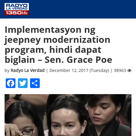
NEWS
Implementasyon ng
PUBLIC SERVICE
jeepney modernization
ANNOUNCEMENTS
program, hindi dapat
PROGRAMS
biglain – Sen. Grace Poe
ABOUT
CONTACT US
by
Radyo La Verdad
| December 12, 2017 (Tuesday) | 38963
Facebook
Twitter
Share