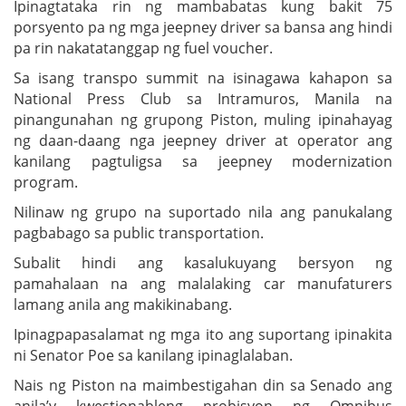
Ipinagtataka rin ng mambabatas kung bakit 75
porsyento pa ng mga jeepney driver sa bansa ang hindi
pa rin nakatatanggap ng fuel voucher.
Sa isang transpo summit na isinagawa kahapon sa
National Press Club sa Intramuros, Manila na
pinangunahan ng grupong Piston, muling ipinahayag
ng daan-daang nga jeepney driver at operator ang
kanilang pagtuligsa sa jeepney modernization
program.
Nilinaw ng grupo na suportado nila ang panukalang
pagbabago sa public transportation.
Subalit hindi ang kasalukuyang bersyon ng
pamahalaan na ang malalaking car manufaturers
lamang anila ang makikinabang.
Ipinagpapasalamat ng mga ito ang suportang ipinakita
ni Senator Poe sa kanilang ipinaglalaban.
Nais ng Piston na maimbestigahan din sa Senado ang