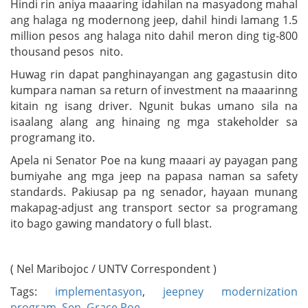
Hindi rin aniya maaaring idahilan na masyadong mahal
ang halaga ng modernong jeep, dahil hindi lamang 1.5
million pesos ang halaga nito dahil meron ding tig-800
thousand pesos nito.
Huwag rin dapat panghinayangan ang gagastusin dito
kumpara naman sa return of investment na maaarinng
kitain ng isang driver. Ngunit bukas umano sila na
isaalang alang ang hinaing ng mga stakeholder sa
programang ito.
Apela ni Senator Poe na kung maaari ay payagan pang
bumiyahe ang mga jeep na papasa naman sa safety
standards. Pakiusap pa ng senador, hayaan munang
makapag-adjust ang transport sector sa programang
ito bago gawing mandatory o full blast.
( Nel Maribojoc / UNTV Correspondent )
Tags:
implementasyon
,
jeepney modernization
program
,
Sen. Grace Poe