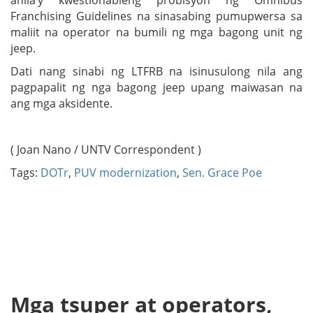
anila’y kwestionableng probisyon ng Omnibus
Franchising Guidelines na sinasabing pumupwersa sa
maliit na operator na bumili ng mga bagong unit ng
jeep.
Dati nang sinabi ng LTFRB na isinusulong nila ang
pagpapalit ng nga bagong jeep upang maiwasan na
ang mga aksidente.
( Joan Nano / UNTV Correspondent )
Tags:
DOTr
,
PUV modernization
,
Sen. Grace Poe
Mga tsuper at operators,