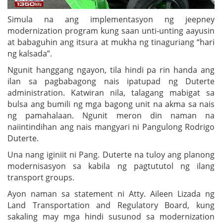
Simula na ang implementasyon ng jeepney
modernization program kung saan unti-unting aayusin
at babaguhin ang itsura at mukha ng tinaguriang “hari
ng kalsada”.
Ngunit hanggang ngayon, tila hindi pa rin handa ang
ilan sa pagbabagong nais ipatupad ng Duterte
administration. Katwiran nila, talagang mabigat sa
bulsa ang bumili ng mga bagong unit na akma sa nais
ng pamahalaan. Ngunit meron din naman na
naiintindihan ang nais mangyari ni Pangulong Rodrigo
Duterte.
Una nang iginiit ni Pang. Duterte na tuloy ang planong
modernisasyon sa kabila ng pagtututol ng ilang
transport groups.
Ayon naman sa statement ni Atty. Aileen Lizada ng
Land Transportation and Regulatory Board, kung
sakaling may mga hindi susunod sa modernization