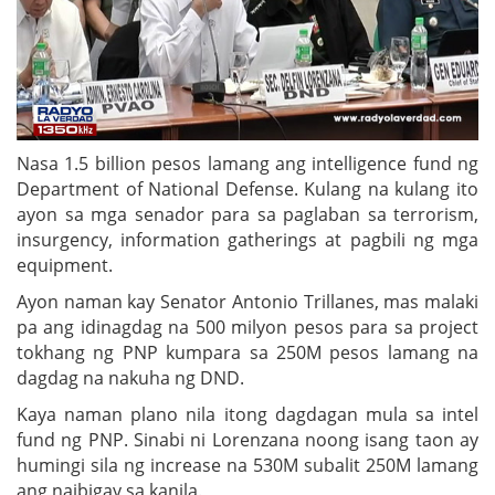
Nasa 1.5 billion pesos lamang ang intelligence fund ng
Department of National Defense. Kulang na kulang ito
ayon sa mga senador para sa paglaban sa terrorism,
insurgency, information gatherings at pagbili ng mga
equipment.
Ayon naman kay Senator Antonio Trillanes, mas malaki
pa ang idinagdag na 500 milyon pesos para sa project
tokhang ng PNP kumpara sa 250M pesos lamang na
dagdag na nakuha ng DND.
Kaya naman plano nila itong dagdagan mula sa intel
fund ng PNP. Sinabi ni Lorenzana noong isang taon ay
humingi sila ng increase na 530M subalit 250M lamang
ang naibigay sa kanila.