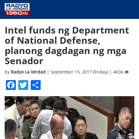
NEWS
Intel funds ng Department
PUBLIC SERVICE
of National Defense,
ANNOUNCEMENTS
planong dagdagan ng mga
PROGRAMS
Senador
ABOUT
CONTACT US
by
Radyo La Verdad
| September 15, 2017 (Friday) | 4636
Facebook
Twitter
Share