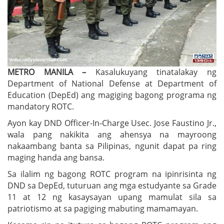
METRO MANILA –
Kasalukuyang tinatalakay ng
Department of National Defense at Department of
Education (DepEd) ang magiging bagong programa ng
mandatory ROTC.
Ayon kay DND Officer-In-Charge Usec. Jose Faustino Jr.,
wala pang nakikita ang ahensya na mayroong
nakaambang banta sa Pilipinas, ngunit dapat pa ring
maging handa ang bansa.
Sa ilalim ng bagong ROTC program na ipinrisinta ng
DND sa DepEd, tuturuan ang mga estudyante sa Grade
11 at 12 ng kasaysayan upang mamulat sila sa
patriotismo at sa pagiging mabuting mamamayan.