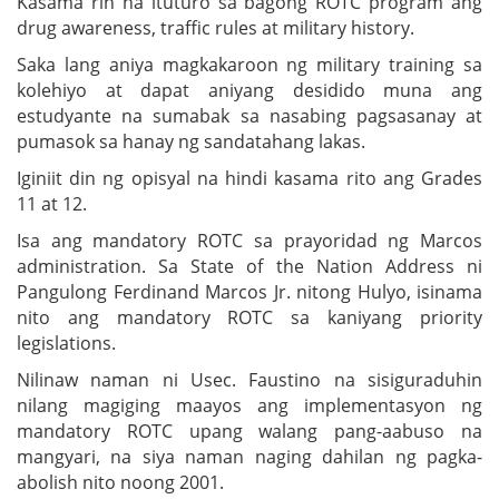
Kasama rin na ituturo sa bagong ROTC program ang
drug awareness, traffic rules at military history.
Saka lang aniya magkakaroon ng military training sa
kolehiyo at dapat aniyang desidido muna ang
estudyante na sumabak sa nasabing pagsasanay at
pumasok sa hanay ng sandatahang lakas.
Iginiit din ng opisyal na hindi kasama rito ang Grades
11 at 12.
Isa ang mandatory ROTC sa prayoridad ng Marcos
administration. Sa State of the Nation Address ni
Pangulong Ferdinand Marcos Jr. nitong Hulyo, isinama
nito ang mandatory ROTC sa kaniyang priority
legislations.
Nilinaw naman ni Usec. Faustino na sisiguraduhin
nilang magiging maayos ang implementasyon ng
mandatory ROTC upang walang pang-aabuso na
mangyari, na siya naman naging dahilan ng pagka-
abolish nito noong 2001.