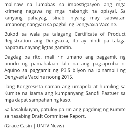
malinaw na lumabas sa imbestigasyon ang mga
krimeng nagawa ng mga nabangit na opisyal. Sa
kanyang pahayag, sinabi niyang may sabwatan
umanong nangyari sa pagbili ng Dengvaxia Vaccine.
Bukod sa wala pa talagang Certificate of Product
Registration ang Dengvaxia, ito ay hindi pa talaga
napatutunayang ligtas gamitin.
Dagdag pa rito, mali rin umano ang paggamit ng
pondo ng pamahalaan lalo na ang pag-apruba ni
Aquino sa paggamit ng P3.5 bilyon na ipinambili ng
Dengvaxia Vaccine noong 2015.
Ilang Kongresista naman ang umapela at humiling sa
Kumite na isama ang kumpanyang Sanofi Pastuer sa
mga dapat sampahan ng kaso.
Sa kasalukuyan, patuloy pa rin ang pagdinig ng Kumite
sa nasabing Draft Committee Report.
(Grace Casin | UNTV News)