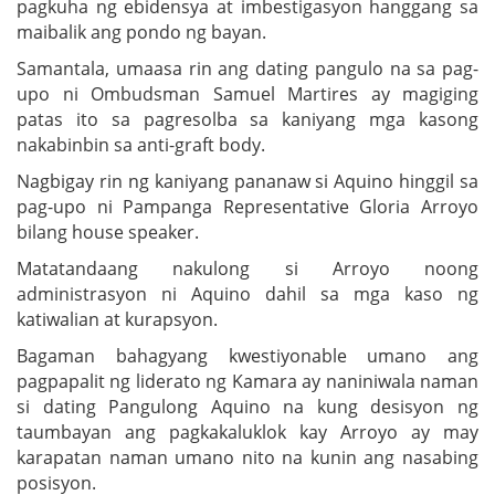
pagkuha ng ebidensya at imbestigasyon hanggang sa
maibalik ang pondo ng bayan.
Samantala, umaasa rin ang dating pangulo na sa pag-
upo ni Ombudsman Samuel Martires ay magiging
patas ito sa pagresolba sa kaniyang mga kasong
nakabinbin sa anti-graft body.
Nagbigay rin ng kaniyang pananaw si Aquino hinggil sa
pag-upo ni Pampanga Representative Gloria Arroyo
bilang house speaker.
Matatandaang nakulong si Arroyo noong
administrasyon ni Aquino dahil sa mga kaso ng
katiwalian at kurapsyon.
Bagaman bahagyang kwestiyonable umano ang
pagpapalit ng liderato ng Kamara ay naniniwala naman
si dating Pangulong Aquino na kung desisyon ng
taumbayan ang pagkakaluklok kay Arroyo ay may
karapatan naman umano nito na kunin ang nasabing
posisyon.