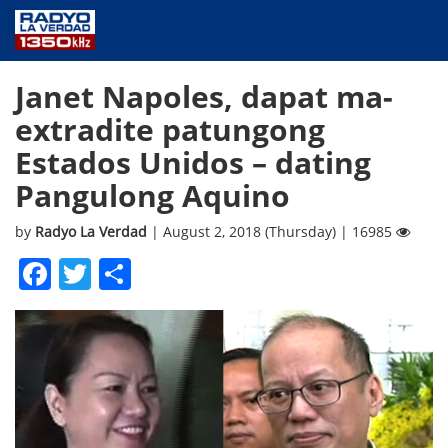
NEWS
Janet Napoles, dapat ma-
PUBLIC SERVICE
extradite patungong
ANNOUNCEMENTS
Estados Unidos – dating
PROGRAMS
Pangulong Aquino
ABOUT
CONTACT US
by
Radyo La Verdad
| August 2, 2018 (Thursday) | 16985
Facebook
Twitter
Share