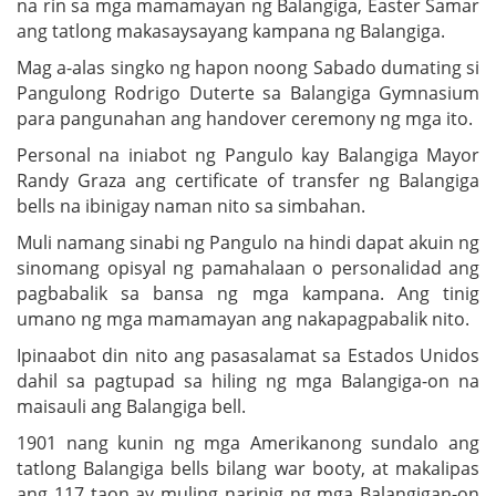
na rin sa mga mamamayan ng Balangiga, Easter Samar
ang tatlong makasaysayang kampana ng Balangiga.
Mag a-alas singko ng hapon noong Sabado dumating si
Pangulong Rodrigo Duterte sa Balangiga Gymnasium
para pangunahan ang handover ceremony ng mga ito.
Personal na iniabot ng Pangulo kay Balangiga Mayor
Randy Graza ang certificate of transfer ng Balangiga
bells na ibinigay naman nito sa simbahan.
Muli namang sinabi ng Pangulo na hindi dapat akuin ng
sinomang opisyal ng pamahalaan o personalidad ang
pagbabalik sa bansa ng mga kampana. Ang tinig
umano ng mga mamamayan ang nakapagpabalik nito.
Ipinaabot din nito ang pasasalamat sa Estados Unidos
dahil sa pagtupad sa hiling ng mga Balangiga-on na
maisauli ang Balangiga bell.
1901 nang kunin ng mga Amerikanong sundalo ang
tatlong Balangiga bells bilang war booty, at makalipas
ang 117 taon ay muling narinig ng mga Balangigan-on