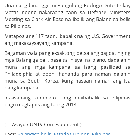
Una nang binanggit ni Pangulong Rodrigo Duterte kay
Mattis noong nakaraang taon sa Defense Ministers
Meeting sa Clark Air Base na ibalik ang Balangiga bells
sa Pilipinas.
Matapos ang 117 taon, ibabalik na ng U.S. Government
ang makasaysayang kampana.
Bagaman wala pang eksaktong petsa ang pagdating ng
mga Balangiga bell, base sa inisyal na plano, dadalahin
muna ang mga kampana sa isang pasilidad sa
Philadelphia at doon ihahanda para naman dalahin
muna sa South Korea, kung nasaan naman ang isa
pang kampana.
Inaasahang kumpleto itong maibabalik sa Pilipinas
bago magtapos ang taong 2018.
( JL Asayo / UNTV Correspondent )
Tags:
Balangiga bells
,
Estados Unidos
,
Pilipinas