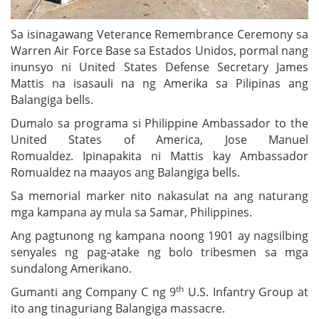
Sa isinagawang Veterance Remembrance Ceremony sa
Warren Air Force Base sa Estados Unidos, pormal nang
inunsyo ni United States Defense Secretary James
Mattis na isasauli na ng Amerika sa Pilipinas ang
Balangiga bells.
Dumalo sa programa si Philippine Ambassador to the
United States of America, Jose Manuel
Romualdez. Ipinapakita ni Mattis kay Ambassador
Romualdez na maayos ang Balangiga bells.
Sa memorial marker nito nakasulat na ang naturang
mga kampana ay mula sa Samar, Philippines.
Ang pagtunong ng kampana noong 1901 ay nagsilbing
senyales ng pag-atake ng bolo tribesmen sa mga
sundalong Amerikano.
th
Gumanti ang Company C ng 9
U.S. Infantry Group at
ito ang tinaguriang Balangiga massacre.