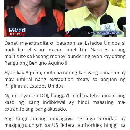
Dapat ma-extradite o ipatapon sa Estados Unidos si
pork barrel scam queen Janet Lim Napoles upang
malitis ito sa kasong money laundering ayon kay dating
Pangulong Benigno Aquino III.
Ayon kay Aquino, mula pa noong kaniyang panahon ay
may umiiral nang extradition treaty sa pagitan ng
Pilipinas at Estados Unidos.
Ngunit ayon sa DOJ, hangga’t hindi nateterminate ang
kaso ng isang indibidwal ay hindi maaaring ma-
extradite ang isang akusado.
Ang tangi lamang magagawa ng mga otoridad ay
makipagtulungan sa US federal authorities hinggil sa