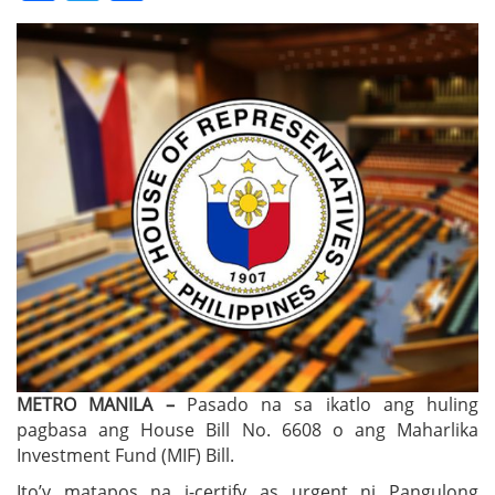
METRO MANILA –
Pasado na sa ikatlo ang huling
pagbasa ang House Bill No. 6608 o ang Maharlika
Investment Fund (MIF) Bill.
Ito’y matapos na i-certify as urgent ni Pangulong