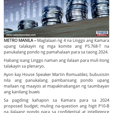
METRO MANILA –
Maglalaan ng 4 na Linggo ang Kamara
upang talakayin ng mga komite ang P5.768-T na
panukalang pondo ng pamahalaan para sa taong 2024.
Habang isang Linggo naman ang ilalaan para muli itong
talakayin sa plenaryo.
Ayon kay House Speaker Martin Romualdez, bubusisiin
nila ang panukalang pambansang pondo upang
mailaan ng maayos at mapakinabangan ng taumbayan
ang kanilang buwis
Sa pagdinig kahapon sa Kamara para sa 2024
proposed budget, muling na-question ang higit P10-B
na ilalaang pondo para sa confidential at intelligence