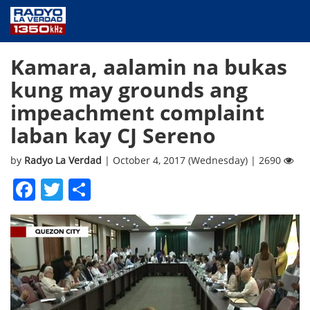
NEWS
Kamara, aalamin na bukas
PUBLIC SERVICE
kung may grounds ang
ANNOUNCEMENTS
impeachment complaint
PROGRAMS
laban kay CJ Sereno
ABOUT
CONTACT US
by
Radyo La Verdad
| October 4, 2017 (Wednesday) | 2690
Facebook
Twitter
Share