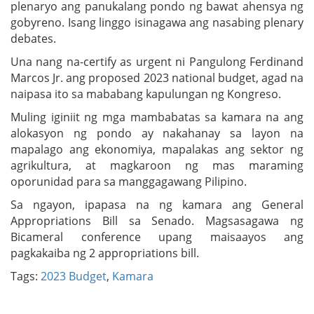
plenaryo ang panukalang pondo ng bawat ahensya ng
gobyreno. Isang linggo isinagawa ang nasabing plenary
debates.
Una nang na-certify as urgent ni Pangulong Ferdinand
Marcos Jr. ang proposed 2023 national budget, agad na
naipasa ito sa mababang kapulungan ng Kongreso.
Muling iginiit ng mga mambabatas sa kamara na ang
alokasyon ng pondo ay nakahanay sa layon na
mapalago ang ekonomiya, mapalakas ang sektor ng
agrikultura, at magkaroon ng mas maraming
oporunidad para sa manggagawang Pilipino.
Sa ngayon, ipapasa na ng kamara ang General
Appropriations Bill sa Senado. Magsasagawa ng
Bicameral conference upang maisaayos ang
pagkakaiba ng 2 appropriations bill.
Tags:
2023 Budget
,
Kamara