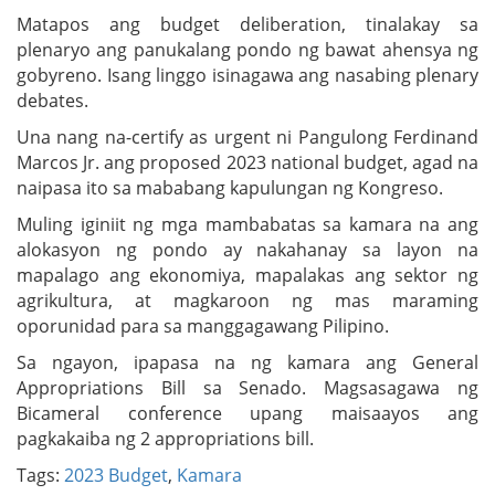
Matapos ang budget deliberation, tinalakay sa
plenaryo ang panukalang pondo ng bawat ahensya ng
gobyreno. Isang linggo isinagawa ang nasabing plenary
debates.
Una nang na-certify as urgent ni Pangulong Ferdinand
Marcos Jr. ang proposed 2023 national budget, agad na
naipasa ito sa mababang kapulungan ng Kongreso.
Muling iginiit ng mga mambabatas sa kamara na ang
alokasyon ng pondo ay nakahanay sa layon na
mapalago ang ekonomiya, mapalakas ang sektor ng
agrikultura, at magkaroon ng mas maraming
oporunidad para sa manggagawang Pilipino.
Sa ngayon, ipapasa na ng kamara ang General
Appropriations Bill sa Senado. Magsasagawa ng
Bicameral conference upang maisaayos ang
pagkakaiba ng 2 appropriations bill.
Tags:
2023 Budget
,
Kamara