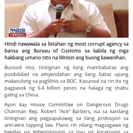
Hindi nawawala sa listahan ng most corrupt agency sa
bansa ang Bureau of Customs sa kabila ng mga
hakbang umano nito na lilinisin ang buong kawanihan.
Bunsod nito, tinitignan ng ilang mambabatas ang
posibilidad na amyendahan ang ilang batas upang
makatulong sa paglilinis sa BOC. Kasunod na rin ito ng
pagpasok ng 6.4 billion pesos na halaga ng shabu
galing sa China.
Ayon kay House Committee on Dangerous Drugs
Chairman Rep. Robert “Ace” Barbers, isa sa kanilang
tinitignan ang pagpapaluwag sa ilang probisyon sa
anti-wire tapping law. Plano rin nilang magsagawa ng
hiwalay na imbestigasyon sa isyu ng korapsyon sa