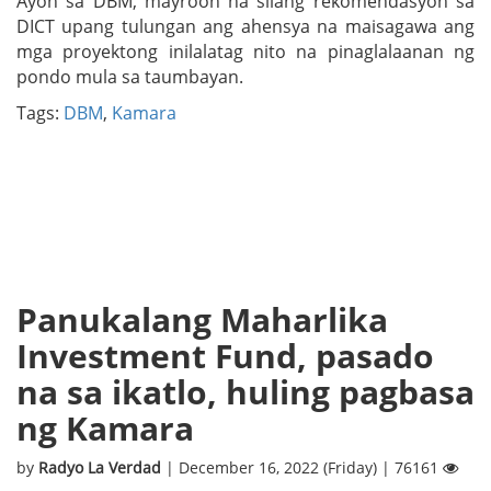
Ayon sa DBM, mayroon na silang rekomendasyon sa
DICT upang tulungan ang ahensya na maisagawa ang
mga proyektong inilalatag nito na pinaglalaanan ng
pondo mula sa taumbayan.
Tags:
DBM
,
Kamara
Panukalang Maharlika
Investment Fund, pasado
na sa ikatlo, huling pagbasa
ng Kamara
by
Radyo La Verdad
| December 16, 2022 (Friday) | 76161