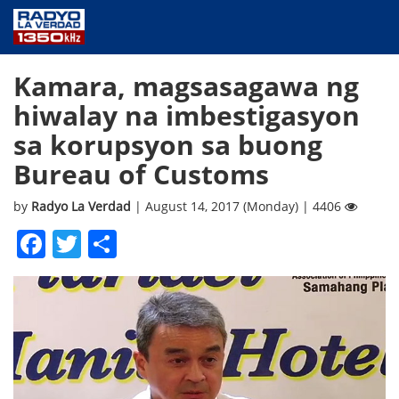
NEWS
Kamara, magsasagawa ng
PUBLIC SERVICE
hiwalay na imbestigasyon
ANNOUNCEMENTS
sa korupsyon sa buong
PROGRAMS
Bureau of Customs
ABOUT
CONTACT US
by
Radyo La Verdad
| August 14, 2017 (Monday) | 4406
Facebook
Twitter
Share