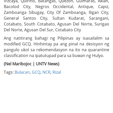
Vizcaya, Quirino, Batangas, Quezon, Guimaras, Aklan,
Bacolod City, Negros Occidental, Antique, Capiz,
Zamboanga Sibugay, City Of Zamboanga, Iligan City,
General Santos City, Sultan Kudarat, Sarangani,
Cotabato, South Cotabato, Agusan Del Norte, Surigao
Del Norte, Agusan Del Sur, Cotabato City
Ang natitirang bahagi ng Pilipinas ay isasailalim sa
modified GCQ. Hinhintay pa ang pinal na desisyon ng
pangulo ukol sa rekomendasyon na ito na quarantine
classification na ipatutupad para sa buwan ng Hulyo.
(Nel Maribojoc | UNTV News)
Tags:
Bulacan
,
GCQ
,
NCR
,
Rizal