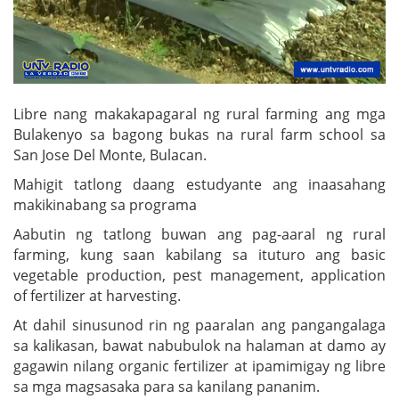
Libre nang makakapagaral ng rural farming ang mga
Bulakenyo sa bagong bukas na rural farm school sa
San Jose Del Monte, Bulacan.
Mahigit tatlong daang estudyante ang inaasahang
makikinabang sa programa
Aabutin ng tatlong buwan ang pag-aaral ng rural
farming, kung saan kabilang sa ituturo ang basic
vegetable production, pest management, application
of fertilizer at harvesting.
At dahil sinusunod rin ng paaralan ang pangangalaga
sa kalikasan, bawat nabubulok na halaman at damo ay
gagawin nilang organic fertilizer at ipamimigay ng libre
sa mga magsasaka para sa kanilang pananim.