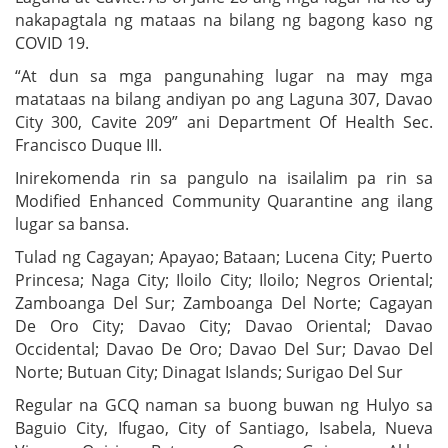
nakapagtala ng mataas na bilang ng bagong kaso ng
COVID 19.
“At dun sa mga pangunahing lugar na may mga
matataas na bilang andiyan po ang Laguna 307, Davao
City 300, Cavite 209” ani Department Of Health Sec.
Francisco Duque III.
Inirekomenda rin sa pangulo na isailalim pa rin sa
Modified Enhanced Community Quarantine ang ilang
lugar sa bansa.
Tulad ng Cagayan; Apayao; Bataan; Lucena City; Puerto
Princesa; Naga City; Iloilo City; Iloilo; Negros Oriental;
Zamboanga Del Sur; Zamboanga Del Norte; Cagayan
De Oro City; Davao City; Davao Oriental; Davao
Occidental; Davao De Oro; Davao Del Sur; Davao Del
Norte; Butuan City; Dinagat Islands; Surigao Del Sur
Regular na GCQ naman sa buong buwan ng Hulyo sa
Baguio City, Ifugao, City of Santiago, Isabela, Nueva