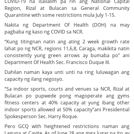
COVID-19 na isailalim pa rin ang National Capital
Region, Rizal at Bulacan sa General Community
Quarantine with some restrictions mula July 1-15.
Nakita ng Department Of Health (DOH) na may
pagbaba ng kaso ng COVID sa NCR.
“Kung titingnan natin ang ating 2 week growth rate
lahat po ng NCR, regions 11,6,8, Caraga, makikita natin
consistently yung green arrows ay bumaba po” ani
Department Of Health Sec. Francisco Duque III.
Dahilan naman kaya unti unti na ring luluwagan ang
capacity ng ilang negosyo.
“Sa indoor sports, courts and venues sa NCR, Rizal at
Bulacan po pupwede pong magoperate ang gyms
fitness centers at 40% capacity at yung ibang other
indoor sports allowed at 50% capacity”ani Presidential
Spokesperson Sec. Harry Roque.
Pero GCQ with heightened restrictions naman ang
Laguna at Cavite. As of June 28 ang mga lugar na ito ay