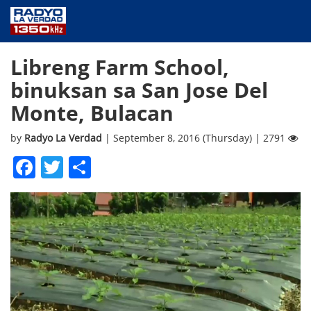
NEWS
Libreng Farm School,
PUBLIC SERVICE
binuksan sa San Jose Del
ANNOUNCEMENTS
Monte, Bulacan
PROGRAMS
ABOUT
by
Radyo La Verdad
| September 8, 2016 (Thursday) | 2791
CONTACT US
Facebook
Twitter
Share