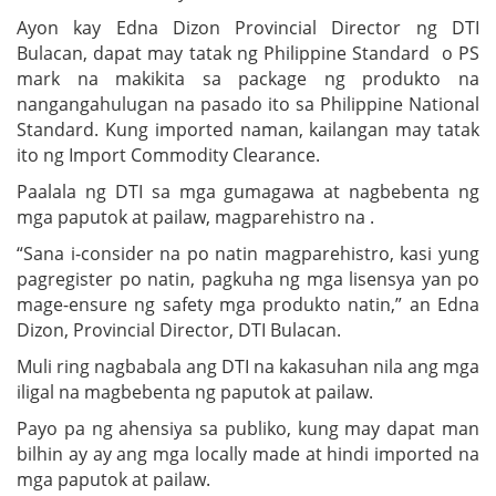
Ayon kay Edna Dizon Provincial Director ng DTI
Bulacan, dapat may tatak ng Philippine Standard o PS
mark na makikita sa package ng produkto na
nangangahulugan na pasado ito sa Philippine National
Standard. Kung imported naman, kailangan may tatak
ito ng Import Commodity Clearance.
Paalala ng DTI sa mga gumagawa at nagbebenta ng
mga paputok at pailaw, magparehistro na .
“Sana i-consider na po natin magparehistro, kasi yung
pagregister po natin, pagkuha ng mga lisensya yan po
mage-ensure ng safety mga produkto natin,” an Edna
Dizon, Provincial Director, DTI Bulacan.
Muli ring nagbabala ang DTI na kakasuhan nila ang mga
iligal na magbebenta ng paputok at pailaw.
Payo pa ng ahensiya sa publiko, kung may dapat man
bilhin ay ay ang mga locally made at hindi imported na
mga paputok at pailaw.