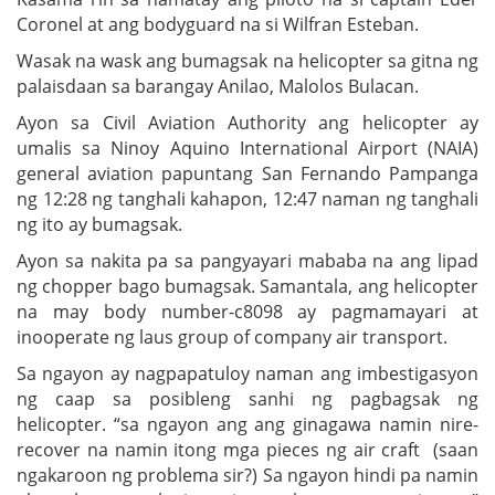
Coronel at ang bodyguard na si Wilfran Esteban.
Wasak na wask ang bumagsak na helicopter sa gitna ng
palaisdaan sa barangay Anilao, Malolos Bulacan.
Ayon sa Civil Aviation Authority ang helicopter ay
umalis sa Ninoy Aquino International Airport (NAIA)
general aviation papuntang San Fernando Pampanga
ng 12:28 ng tanghali kahapon, 12:47 naman ng tanghali
ng ito ay bumagsak.
Ayon sa nakita pa sa pangyayari mababa na ang lipad
ng chopper bago bumagsak. Samantala, ang helicopter
na may body number-c8098 ay pagmamayari at
inooperate ng laus group of company air transport.
Sa ngayon ay nagpapatuloy naman ang imbestigasyon
ng caap sa posibleng sanhi ng pagbagsak ng
helicopter. “sa ngayon ang ang ginagawa namin nire-
recover na namin itong mga pieces ng air craft (saan
ngakaroon ng problema sir?) Sa ngayon hindi pa namin