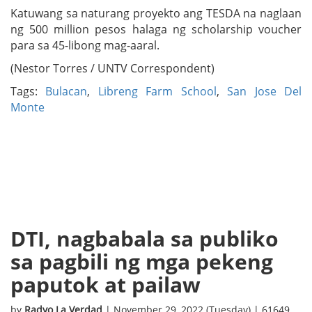
Katuwang sa naturang proyekto ang TESDA na naglaan
ng 500 million pesos halaga ng scholarship voucher
para sa 45-libong mag-aaral.
(Nestor Torres / UNTV Correspondent)
Tags:
Bulacan
,
Libreng Farm School
,
San Jose Del
Monte
DTI, nagbabala sa publiko
sa pagbili ng mga pekeng
paputok at pailaw
by
Radyo La Verdad
| November 29, 2022 (Tuesday) | 61649