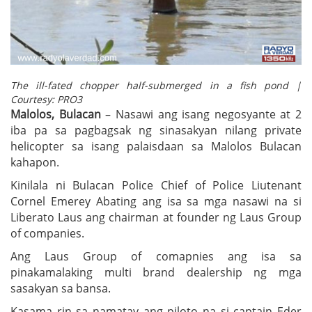
The ill-fated chopper half-submerged in a fish pond |
Courtesy: PRO3
Malolos, Bulacan
– Nasawi ang isang negosyante at 2
iba pa sa pagbagsak ng sinasakyan nilang private
helicopter sa isang palaisdaan sa Malolos Bulacan
kahapon.
Kinilala ni Bulacan Police Chief of Police Liutenant
Cornel Emerey Abating ang isa sa mga nasawi na si
Liberato Laus ang chairman at founder ng Laus Group
of companies.
Ang Laus Group of comapnies ang isa sa
pinakamalaking multi brand dealership ng mga
sasakyan sa bansa.
Kasama rin sa namatay ang piloto na si captain Eder