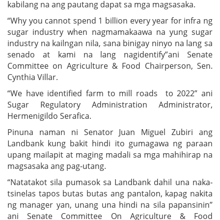
kabilang na ang pautang dapat sa mga magsasaka.
“Why you cannot spend 1 billion every year for infra ng
sugar industry when nagmamakaawa na yung sugar
industry na kailngan nila, sana binigay ninyo na lang sa
senado at kami na lang nagidentify”ani Senate
Committee on Agriculture & Food Chairperson, Sen.
Cynthia Villar.
“We have identified farm to mill roads to 2022” ani
Sugar Regulatory Administration Administrator,
Hermenigildo Serafica.
Pinuna naman ni Senator Juan Miguel Zubiri ang
Landbank kung bakit hindi ito gumagawa ng paraan
upang mailapit at maging madali sa mga mahihirap na
magsasaka ang pag-utang.
“Natatakot sila pumasok sa Landbank dahil una naka-
tsinelas tapos butas butas ang pantalon, kapag nakita
ng manager yan, unang una hindi na sila papansinin”
ani Senate Committee On Agriculture & Food