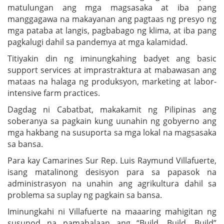
matulungan ang mga magsasaka at iba pang
manggagawa na makayanan ang pagtaas ng presyo ng
mga pataba at langis, pagbabago ng klima, at iba pang
pagkalugi dahil sa pandemya at mga kalamidad.
Titiyakin din ng iminungkahing badyet ang basic
support services at imprastraktura at mabawasan ang
mataas na halaga ng produksyon, marketing at labor-
intensive farm practices.
Dagdag ni Cabatbat, makakamit ng Pilipinas ang
soberanya sa pagkain kung uunahin ng gobyerno ang
mga hakbang na susuporta sa mga lokal na magsasaka
sa bansa.
Para kay Camarines Sur Rep. Luis Raymund Villafuerte,
isang matalinong desisyon para sa papasok na
administrasyon na unahin ang agrikultura dahil sa
problema sa suplay ng pagkain sa bansa.
Iminungkahi ni Villafuerte na maaaring mahigitan ng
susunod na pamahalaan ang “Build, Build, Build”