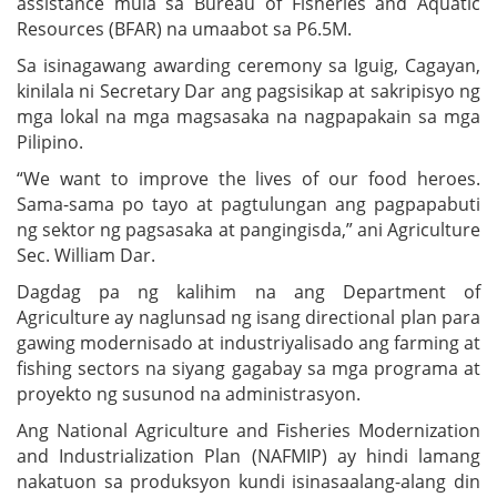
assistance mula sa Bureau of Fisheries and Aquatic
Resources (BFAR) na umaabot sa P6.5M.
Sa isinagawang awarding ceremony sa Iguig, Cagayan,
kinilala ni Secretary Dar ang pagsisikap at sakripisyo ng
mga lokal na mga magsasaka na nagpapakain sa mga
Pilipino.
“We want to improve the lives of our food heroes.
Sama-sama po tayo at pagtulungan ang pagpapabuti
ng sektor ng pagsasaka at pangingisda,” ani Agriculture
Sec. William Dar.
Dagdag pa ng kalihim na ang Department of
Agriculture ay naglunsad ng isang directional plan para
gawing modernisado at industriyalisado ang farming at
fishing sectors na siyang gagabay sa mga programa at
proyekto ng susunod na administrasyon.
Ang National Agriculture and Fisheries Modernization
and Industrialization Plan (NAFMIP) ay hindi lamang
nakatuon sa produksyon kundi isinasaalang-alang din