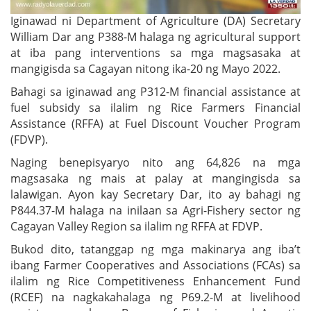
Iginawad ni Department of Agriculture (DA) Secretary
William Dar ang P388-M halaga ng agricultural support
at iba pang interventions sa mga magsasaka at
mangigisda sa Cagayan nitong ika-20 ng Mayo 2022.
Bahagi sa iginawad ang P312-M financial assistance at
fuel subsidy sa ilalim ng Rice Farmers Financial
Assistance (RFFA) at Fuel Discount Voucher Program
(FDVP).
Naging benepisyaryo nito ang 64,826 na mga
magsasaka ng mais at palay at mangingisda sa
lalawigan. Ayon kay Secretary Dar, ito ay bahagi ng
P844.37-M halaga na inilaan sa Agri-Fishery sector ng
Cagayan Valley Region sa ilalim ng RFFA at FDVP.
Bukod dito, tatanggap ng mga makinarya ang iba’t
ibang Farmer Cooperatives and Associations (FCAs) sa
ilalim ng Rice Competitiveness Enhancement Fund
(RCEF) na nagkakahalaga ng P69.2-M at livelihood