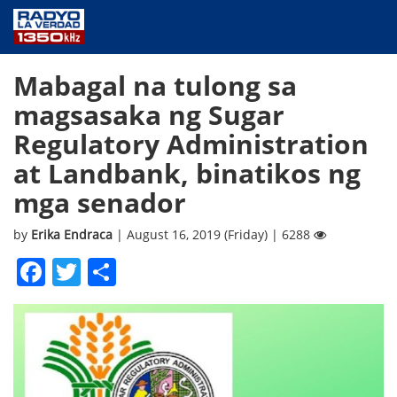
NEWS
Mabagal na tulong sa
PUBLIC SERVICE
magsasaka ng Sugar
ANNOUNCEMENTS
Regulatory Administration
PROGRAMS
at Landbank, binatikos ng
ABOUT
mga senador
CONTACT US
by
Erika Endraca
| August 16, 2019 (Friday) | 6288
Facebook
Twitter
Share