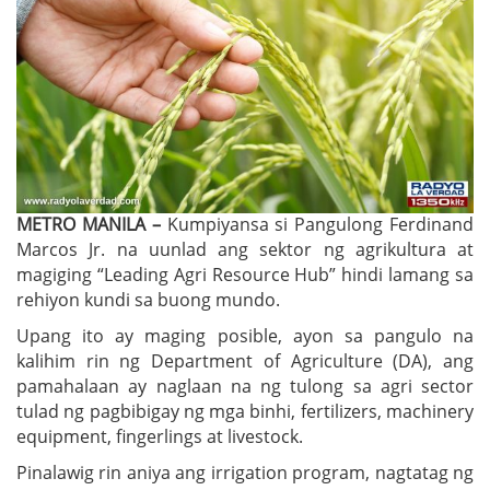
METRO MANILA –
Kumpiyansa si Pangulong Ferdinand
Marcos Jr. na uunlad ang sektor ng agrikultura at
magiging “Leading Agri Resource Hub” hindi lamang sa
rehiyon kundi sa buong mundo.
Upang ito ay maging posible, ayon sa pangulo na
kalihim rin ng Department of Agriculture (DA), ang
pamahalaan ay naglaan na ng tulong sa agri sector
tulad ng pagbibigay ng mga binhi, fertilizers, machinery
equipment, fingerlings at livestock.
Pinalawig rin aniya ang irrigation program, nagtatag ng