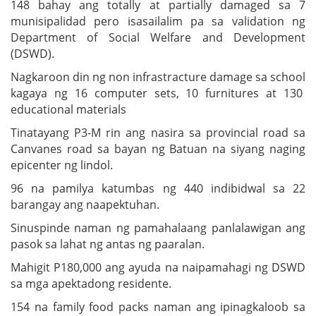
148 bahay ang totally at partially damaged sa 7
munisipalidad pero isasailalim pa sa validation ng
Department of Social Welfare and Development
(DSWD).
Nagkaroon din ng non infrastracture damage sa school
kagaya ng 16 computer sets, 10 furnitures at 130
educational materials
Tinatayang P3-M rin ang nasira sa provincial road sa
Canvanes road sa bayan ng Batuan na siyang naging
epicenter ng lindol.
96 na pamilya katumbas ng 440 indibidwal sa 22
barangay ang naapektuhan.
Sinuspinde naman ng pamahalaang panlalawigan ang
pasok sa lahat ng antas ng paaralan.
Mahigit P180,000 ang ayuda na naipamahagi ng DSWD
sa mga apektadong residente.
154 na family food packs naman ang ipinagkaloob sa