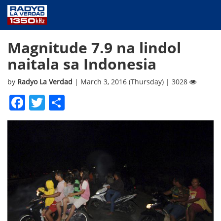
NEWS
Magnitude 7.9 na lindol
PUBLIC SERVICE
naitala sa Indonesia
ANNOUNCEMENTS
PROGRAMS
by
Radyo La Verdad
| March 3, 2016 (Thursday) | 3028
ABOUT
Facebook
Twitter
Share
CONTACT US