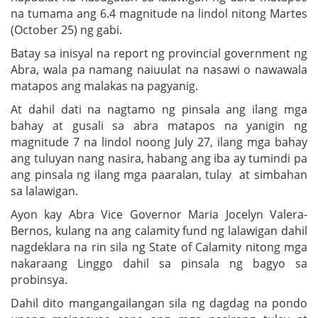
na tumama ang 6.4 magnitude na lindol nitong Martes
(October 25) ng gabi.
Batay sa inisyal na report ng provincial government ng
Abra, wala pa namang naiuulat na nasawi o nawawala
matapos ang malakas na pagyanig.
At dahil dati na nagtamo ng pinsala ang ilang mga
bahay at gusali sa abra matapos na yanigin ng
magnitude 7 na lindol noong July 27, ilang mga bahay
ang tuluyan nang nasira, habang ang iba ay tumindi pa
ang pinsala ng ilang mga paaralan, tulay at simbahan
sa lalawigan.
Ayon kay Abra Vice Governor Maria Jocelyn Valera-
Bernos, kulang na ang calamity fund ng lalawigan dahil
nagdeklara na rin sila ng State of Calamity nitong mga
nakaraang Linggo dahil sa pinsala ng bagyo sa
probinsya.
Dahil dito mangangailangan sila ng dagdag na pondo