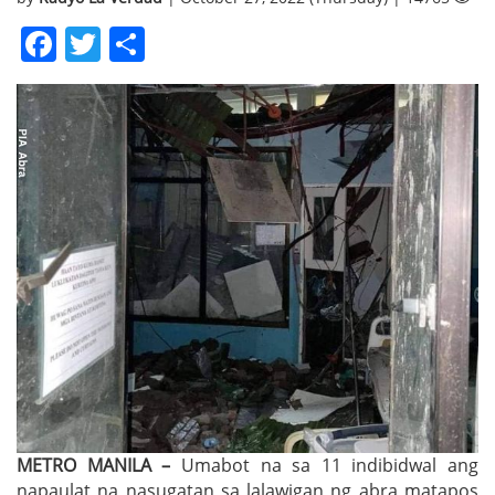
Facebook
Twitter
Share
METRO MANILA –
Umabot na sa 11 indibidwal ang
napaulat na nasugatan sa lalawigan ng abra matapos