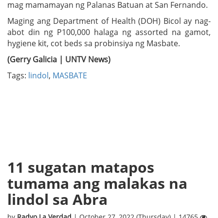
mag mamamayan ng Palanas Batuan at San Fernando.
Maging ang Department of Health (DOH) Bicol ay nag-
abot din ng P100,000 halaga ng assorted na gamot,
hygiene kit, cot beds sa probinsiya ng Masbate.
(Gerry Galicia | UNTV News)
Tags:
lindol
,
MASBATE
11 sugatan matapos
tumama ang malakas na
lindol sa Abra
by
Radyo La Verdad
| October 27, 2022 (Thursday) | 14765