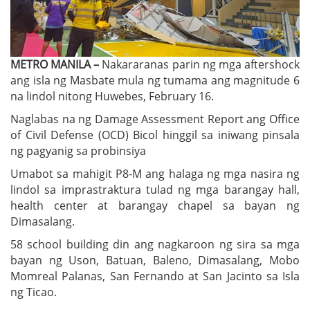
METRO MANILA –
Nakararanas parin ng mga aftershock
ang isla ng Masbate mula ng tumama ang magnitude 6
na lindol nitong Huwebes, February 16.
Naglabas na ng Damage Assessment Report ang Office
of Civil Defense (OCD) Bicol hinggil sa iniwang pinsala
ng pagyanig sa probinsiya
Umabot sa mahigit P8-M ang halaga ng mga nasira ng
lindol sa imprastraktura tulad ng mga barangay hall,
health center at barangay chapel sa bayan ng
Dimasalang.
58 school building din ang nagkaroon ng sira sa mga
bayan ng Uson, Batuan, Baleno, Dimasalang, Mobo
Momreal Palanas, San Fernando at San Jacinto sa Isla
ng Ticao.