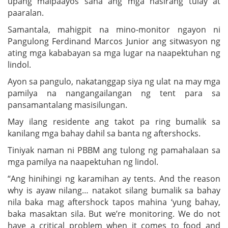
upang maipaayos sana ang mga nasirang tulay at
paaralan.
Samantala, mahigpit na mino-monitor ngayon ni
Pangulong Ferdinand Marcos Junior ang sitwasyon ng
ating mga kababayan sa mga lugar na naapektuhan ng
lindol.
Ayon sa pangulo, nakatanggap siya ng ulat na may mga
pamilya na nangangailangan ng tent para sa
pansamantalang masisilungan.
May ilang residente ang takot pa ring bumalik sa
kanilang mga bahay dahil sa banta ng aftershocks.
Tiniyak naman ni PBBM ang tulong ng pamahalaan sa
mga pamilya na naapektuhan ng lindol.
“Ang hinihingi ng karamihan ay tents. And the reason
why is ayaw nilang… natakot silang bumalik sa bahay
nila baka mag aftershock tapos mahina ‘yung bahay,
baka masaktan sila. But we’re monitoring. We do not
have a critical problem when it comes to food and