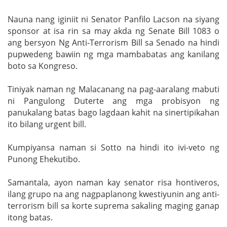
Nauna nang iginiit ni Senator Panfilo Lacson na siyang
sponsor at isa rin sa may akda ng Senate Bill 1083 o
ang bersyon Ng Anti-Terrorism Bill sa Senado na hindi
pupwedeng bawiin ng mga mambabatas ang kanilang
boto sa Kongreso.
Tiniyak naman ng Malacanang na pag-aaralang mabuti
ni Pangulong Duterte ang mga probisyon ng
panukalang batas bago lagdaan kahit na sinertipikahan
ito bilang urgent bill.
Kumpiyansa naman si Sotto na hindi ito ivi-veto ng
Punong Ehekutibo.
Samantala, ayon naman kay senator risa hontiveros,
ilang grupo na ang nagpaplanong kwestiyunin ang anti-
terrorism bill sa korte suprema sakaling maging ganap
itong batas.