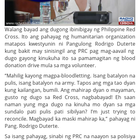
Walang bayad ang dugong ibinibigay ng Philippine Red
Cross. Ito ang pahayag ng humanitarian organization
matapos kwestyunin ni Pangulong Rodrigo Duterte
kung bakit may sinisingil ang PRC pag mag-aavail ng
dugo gayong kinukuha ito sa pamamagitan ng blood
donation drive mula sa mga volunteer.
“Mahilig kayong magpa-bloodletting. Isang batalyon na
pulis, isang batalyon na army. Tapos ang mga tao dyan
kung kailangan, bumili. Ang mahirap dyan o mayaman,
gusto ng dugo sa Red Cross, nagbabayad! Eh saan
naman yung mga dugo na kinuha mo dyan sa mga
sundalo pati pulis pati sibilyan? I’m just trying to
reconcile. Magbayad ka maski mahirap ka,” pahayag ni
Pang. Rodrigo Duterte.
Sa isang pahayag, sinabi ng PRC na naayon sa polisiya