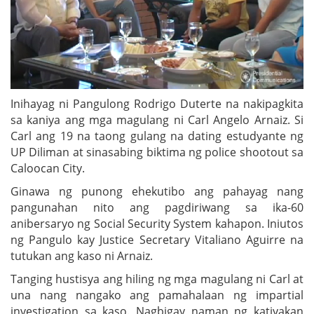
Inihayag ni Pangulong Rodrigo Duterte na nakipagkita
sa kaniya ang mga magulang ni Carl Angelo Arnaiz. Si
Carl ang 19 na taong gulang na dating estudyante ng
UP Diliman at sinasabing biktima ng police shootout sa
Caloocan City.
Ginawa ng punong ehekutibo ang pahayag nang
pangunahan nito ang pagdiriwang sa ika-60
anibersaryo ng Social Security System kahapon. Iniutos
ng Pangulo kay Justice Secretary Vitaliano Aguirre na
tutukan ang kaso ni Arnaiz.
Tanging hustisya ang hiling ng mga magulang ni Carl at
una nang nangako ang pamahalaan ng impartial
investigation sa kaso. Nagbigay naman ng katiyakan