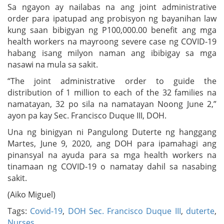
Sa ngayon ay nailabas na ang joint administrative
order para ipatupad ang probisyon ng bayanihan law
kung saan bibigyan ng P100,000.00 benefit ang mga
health workers na mayroong severe case ng COVID-19
habang isang milyon naman ang ibibigay sa mga
nasawi na mula sa sakit.
“The joint administrative order to guide the
distribution of 1 million to each of the 32 families na
namatayan, 32 po sila na namatayan Noong June 2,”
ayon pa kay Sec. Francisco Duque III, DOH.
Una ng binigyan ni Pangulong Duterte ng hanggang
Martes, June 9, 2020, ang DOH para ipamahagi ang
pinansyal na ayuda para sa mga health workers na
tinamaan ng COVID-19 o namatay dahil sa nasabing
sakit.
(Aiko Miguel)
Tags:
Covid-19
,
DOH Sec. Francisco Duque III
,
duterte
,
Nurses