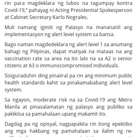
rin para magdeklara ng lubos na tagumpay kontra
Covid-19,” pahayag ni Acting Presidential Spokesperson
at Cabinet Secretary Karlo Nograles.
Muli namang iginiit ng Palasyo na mananatili ang
implementasyon ng alert level system sa bansa.
Bago naman magdedeklara ng alert level 1 sa anumang
bahagi ng Pilipinas, dapat matiyak na mataas na ang
vaccination rate sa area na ito lalo na sa A2 o senior
citizens at A3 o immunocompromised individuals.
Sisiguraduhin ding pinaiiral pa rin ang minimum public
health standards kahit sa pinakamababang alert level
system.
Sa ngayon, moderate risk na sa Covid-19 ang Metro
Manila at pinasalamatan ng palasyo ang publiko sa
pakikiisa sa pamahalaan upang makamit ito.
Dagdag pa ng opisyal, nagpapakita rin itong epektibo
ang mga hakbang ng pamahalaan sa ilalim ng re-