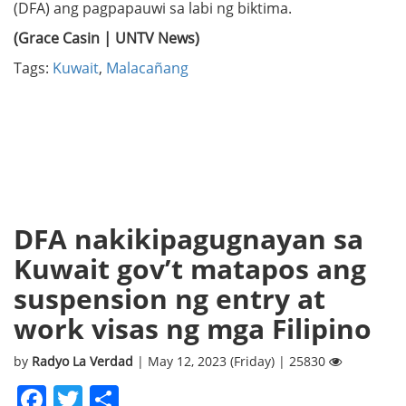
(DFA) ang pagpapauwi sa labi ng biktima.
(Grace Casin | UNTV News)
Tags:
Kuwait
,
Malacañang
DFA nakikipagugnayan sa
Kuwait gov’t matapos ang
suspension ng entry at
work visas ng mga Filipino
by
Radyo La Verdad
| May 12, 2023 (Friday) | 25830
Facebook
Twitter
Share