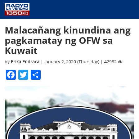
NEWS
Malacañang kinundina ang
PUBLIC SERVICE
pagkamatay ng OFW sa
ANNOUNCEMENTS
Kuwait
PROGRAMS
ABOUT
by
Erika Endraca
| January 2, 2020 (Thursday) | 42982
CONTACT US
Facebook
Twitter
Share