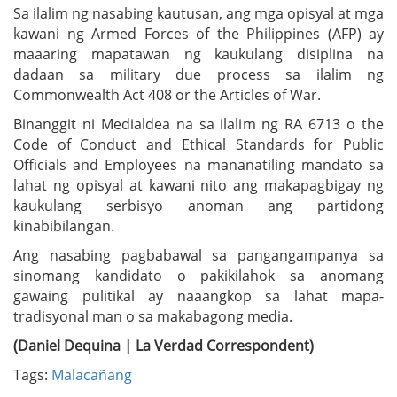
Sa ilalim ng nasabing kautusan, ang mga opisyal at mga
kawani ng Armed Forces of the Philippines (AFP) ay
maaaring mapatawan ng kaukulang disiplina na
dadaan sa military due process sa ilalim ng
Commonwealth Act 408 or the Articles of War.
Binanggit ni Medialdea na sa ilalim ng RA 6713 o the
Code of Conduct and Ethical Standards for Public
Officials and Employees na mananatiling mandato sa
lahat ng opisyal at kawani nito ang makapagbigay ng
kaukulang serbisyo anoman ang partidong
kinabibilangan.
Ang nasabing pagbabawal sa pangangampanya sa
sinomang kandidato o pakikilahok sa anomang
gawaing pulitikal ay naaangkop sa lahat mapa-
tradisyonal man o sa makabagong media.
(Daniel Dequina | La Verdad Correspondent)
Tags:
Malacañang