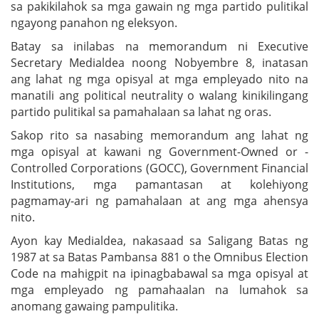
sa pakikilahok sa mga gawain ng mga partido pulitikal
ngayong panahon ng eleksyon.
Batay sa inilabas na memorandum ni Executive
Secretary Medialdea noong Nobyembre 8, inatasan
ang lahat ng mga opisyal at mga empleyado nito na
manatili ang political neutrality o walang kinikilingang
partido pulitikal sa pamahalaan sa lahat ng oras.
Sakop rito sa nasabing memorandum ang lahat ng
mga opisyal at kawani ng Government-Owned or -
Controlled Corporations (GOCC), Government Financial
Institutions, mga pamantasan at kolehiyong
pagmamay-ari ng pamahalaan at ang mga ahensya
nito.
Ayon kay Medialdea, nakasaad sa Saligang Batas ng
1987 at sa Batas Pambansa 881 o the Omnibus Election
Code na mahigpit na ipinagbabawal sa mga opisyal at
mga empleyado ng pamahaalan na lumahok sa
anomang gawaing pampulitika.