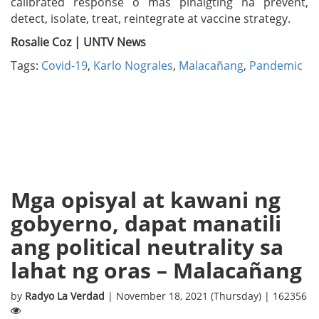
calibrated response o mas pinaigting na prevent,
detect, isolate, treat, reintegrate at vaccine strategy.
Rosalie Coz | UNTV News
Tags:
Covid-19
,
Karlo Nograles
,
Malacañang
,
Pandemic
Mga opisyal at kawani ng
gobyerno, dapat manatili
ang political neutrality sa
lahat ng oras – Malacañang
by
Radyo La Verdad
| November 18, 2021 (Thursday) | 162356