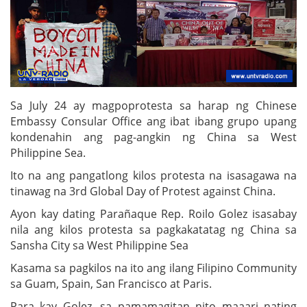
Sa July 24 ay magpoprotesta sa harap ng Chinese
Embassy Consular Office ang ibat ibang grupo upang
kondenahin ang pag-angkin ng China sa West
Philippine Sea.
Ito na ang pangatlong kilos protesta na isasagawa na
tinawag na 3rd Global Day of Protest against China.
Ayon kay dating Parañaque Rep. Roilo Golez isasabay
nila ang kilos protesta sa pagkakatatag ng China sa
Sansha City sa West Philippine Sea
Kasama sa pagkilos na ito ang ilang Filipino Community
sa Guam, Spain, San Francisco at Paris.
Para kay Golez, sa pamamagitan nito maaari nating