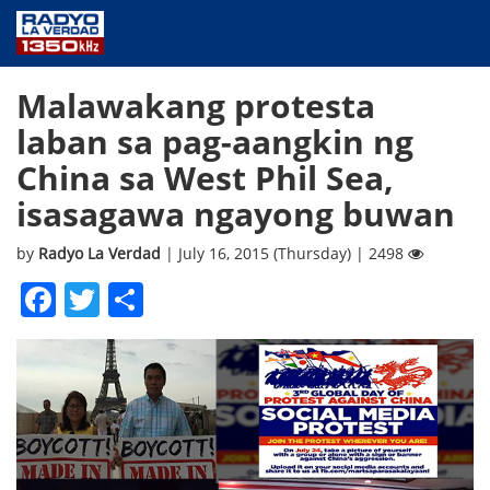
NEWS
Malawakang protesta
PUBLIC SERVICE
laban sa pag-aangkin ng
ANNOUNCEMENTS
China sa West Phil Sea,
PROGRAMS
isasagawa ngayong buwan
ABOUT
CONTACT US
by
Radyo La Verdad
| July 16, 2015 (Thursday) | 2498
Facebook
Twitter
Share