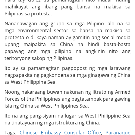
mahikayat ang ibang pang bansa na makiisa sa
Pilipinas sa protesta.
Nananawagan ang grupo sa mga Pilipino lalo na sa
mga environmental sector sa bansa na makiisa sa
protesta o di kaya naman ay gamitin ang social media
upang maipakita sa China na hindi basta-basta
papayag ang mga pilipino na angkinin nito ang
teritoryong sakop ng Pilipinas.
Ito ay sa pamamagitan pagpopost ng mga larawang
nagpapakita ng pagkondena sa mga ginagawa ng China
sa West Philippine Sea.
Noong nakaraang buwan nakunan ng litrato ng Armed
Forces of the Philippines ang pagtatambak para gawing
isla ng China sa West Philippines Sea.
Ito na ang pang-siyam na lugar sa West Philippine Sea
na tinatayuan ng mga istruktura ng China.
Tags:
Chinese Embassy Consular Office
,
Parañaque