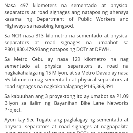
Nasa 497 kilometers na sementado at physical
separators at road signages ang natapos ng ahensya
kasama ng Department of Public Workers and
Highways sa nasabing lungsod.
Sa NCR nasa 313 kilometro na sementado at physical
separators at road signages na umaabot sa
P801,830,479.93ang natapos ng DOTr at DPWH.
Sa Metro Cebu ay nasa 129 kilometro na nag
sementado at physical separators at road na
nagkakahalaga ng 15 Milyon, at sa Metro Davao ay nasa
55 kilometro nag sementado at physical separators at
road signages na nagkakahalagang P145,369,391.
Sa kabuuhan ang 3 proyektong ito ay umabot sa P1.09
Bilyon sa ilalim ng Bayanihan Bike Lane Networks
Project.
Ayon kay Sec Tugate ang paglalagay ng sementado at
physical separators at road signages at nagpapakita