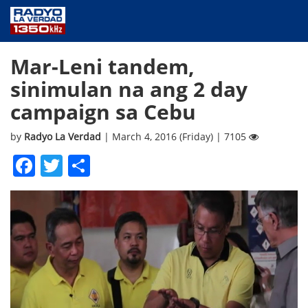
NEWS
Mar-Leni tandem,
PUBLIC SERVICE
sinimulan na ang 2 day
ANNOUNCEMENTS
campaign sa Cebu
PROGRAMS
ABOUT
by
Radyo La Verdad
| March 4, 2016 (Friday) | 7105
CONTACT US
Facebook
Twitter
Share