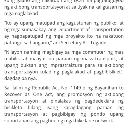
kung gaano ang nakatuon ang DOTr sa pagtataguyod
ng aktibong transportasyon at sa tiyak na kaligtasan ng
mga naglalakad
“Ito ay upang matupad ang kagustuhan ng publiko, at
ng mga sumasakay, ang Department of Transportation
ay nagpapatupad ng mga proyekto ito na nakatuon
patungo sa hangarin,” ani Secretary Art Tugade.
“Nilayon naming magbigay sa mga commuter ng mas
mabilis, at maayus na paraan ng mass transport; at
upang buksan ang imprastraktura para sa aktibong
transportasyon tulad ng paglalakad at pagbibisiklet”,
dagdag pa nya.
Sa ilalim ng Republic Act No. 1149 o ng Bayanihan to
Recover as One Act, ang promosyon ng aktibong
transportasyon at pinalakas ng pagdedeklara ng
bisikleta bilang isang karagdagang paraan ng
transportasyon at pagbibigay ng pondo upang
suportahan ang pagbuo ng mga bike lane network.