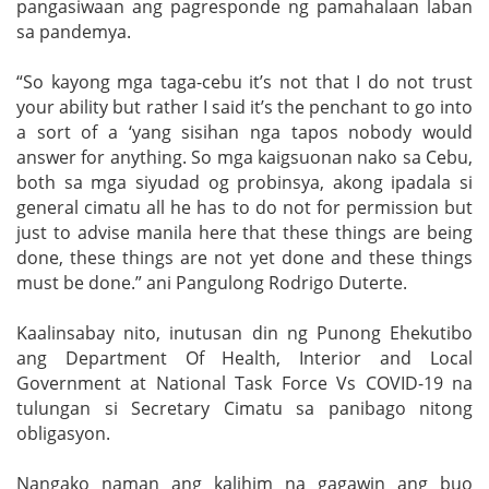
pangasiwaan ang pagresponde ng pamahalaan laban
sa pandemya.
“So kayong mga taga-cebu it’s not that I do not trust
your ability but rather I said it’s the penchant to go into
a sort of a ‘yang sisihan nga tapos nobody would
answer for anything. So mga kaigsuonan nako sa Cebu,
both sa mga siyudad og probinsya, akong ipadala si
general cimatu all he has to do not for permission but
just to advise manila here that these things are being
done, these things are not yet done and these things
must be done.” ani Pangulong Rodrigo Duterte.
Kaalinsabay nito, inutusan din ng Punong Ehekutibo
ang Department Of Health, Interior and Local
Government at National Task Force Vs COVID-19 na
tulungan si Secretary Cimatu sa panibago nitong
obligasyon.
Nangako naman ang kalihim na gagawin ang buo