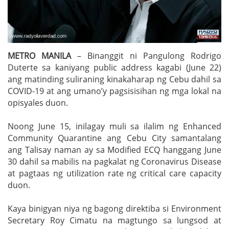
METRO MANILA
– Binanggit ni Pangulong Rodrigo
Duterte sa kaniyang public address kagabi (June 22)
ang matinding suliraning kinakaharap ng Cebu dahil sa
COVID-19 at ang umano’y pagsisisihan ng mga lokal na
opisyales duon.
Noong June 15, inilagay muli sa ilalim ng Enhanced
Community Quarantine ang Cebu City samantalang
ang Talisay naman ay sa Modified ECQ hanggang June
30 dahil sa mabilis na pagkalat ng Coronavirus Disease
at pagtaas ng utilization rate ng critical care capacity
duon.
Kaya binigyan niya ng bagong direktiba si Environment
Secretary Roy Cimatu na magtungo sa lungsod at