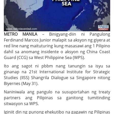
METRO MANILA
– Binigyang-diin ni Pangulong
Ferdinand Marcos Junior malapit sa aksyon ng giyera at
red line nang maituturing kung masasawi ang 1 Pilipino
dahil sa anomang insidente o aksyon ng China Coast
Guard (CCG) sa West Philippine Sea (WPS).
Ito ang sagot ni pbbm nang tanungin sa isyu sa
ginanap na 21st International Institute for Strategic
Studies (IISS) Shangrila Dialogue sa Singapore nitong
Biyernes (May 31).
Naniniwala ang pangulo na susuportahan ng treaty
partners ang Pilipinas sa ganitong tumitinding
sitwasyon sa WPS.
Iginiit din ng punong ehekutibo na gagawin ng Pilipinas