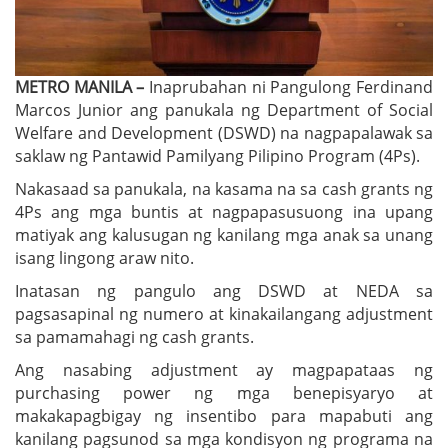
METRO MANILA –
Inaprubahan ni Pangulong Ferdinand
Marcos Junior ang panukala ng Department of Social
Welfare and Development (DSWD) na nagpapalawak sa
saklaw ng Pantawid Pamilyang Pilipino Program (4Ps).
Nakasaad sa panukala, na kasama na sa cash grants ng
4Ps ang mga buntis at nagpapasusuong ina upang
matiyak ang kalusugan ng kanilang mga anak sa unang
isang lingong araw nito.
Inatasan ng pangulo ang DSWD at NEDA sa
pagsasapinal ng numero at kinakailangang adjustment
sa pamamahagi ng cash grants.
Ang nasabing adjustment ay magpapataas ng
purchasing power ng mga benepisyaryo at
makakapagbigay ng insentibo para mapabuti ang
kanilang pagsunod sa mga kondisyon ng programa na