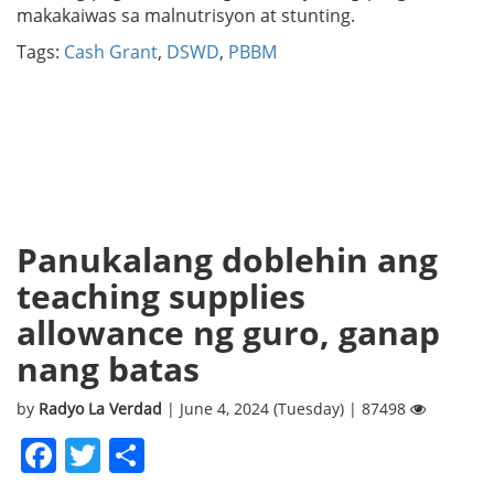
makakaiwas sa malnutrisyon at stunting.
Tags:
Cash Grant
,
DSWD
,
PBBM
Panukalang doblehin ang
teaching supplies
allowance ng guro, ganap
nang batas
by
Radyo La Verdad
| June 4, 2024 (Tuesday) | 87498
Facebook
Twitter
Share