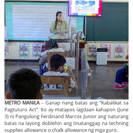
METRO MANILA
– Ganap nang batas ang “Kabalikat sa
Pagtuturo Act”. Ito ay matapos lagdaan kahapon (June
3) ni Pangulong Ferdinand Marcos Junior ang naturang
batas na layong doblehin ang tinatanggap na techning
supplies allowance o chalk allowance ng mga guro.