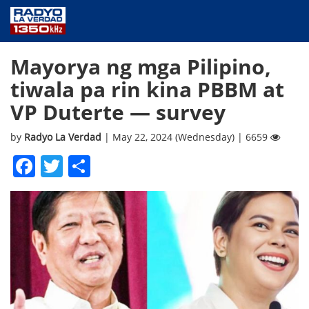
NEWS
Mayorya ng mga Pilipino,
PUBLIC SERVICE
tiwala pa rin kina PBBM at
ANNOUNCEMENTS
VP Duterte — survey
PROGRAMS
ABOUT
by
Radyo La Verdad
| May 22, 2024 (Wednesday) | 6659
CONTACT US
Facebook
Twitter
Share