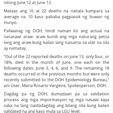
nitong June 12 at June 13.
Mataas ang 16 at 22 deaths na naitala kumpara sa
average na 10 kaso pababa pagpasok ng buwan ng
Hunyo.
Paliwanag ng DOH, hindi naman ito ang actual na
nasasawi araw- araw kundi ang mga naturang petsa
lang ang araw kung kailan lang naisama sa ulat na sila
ay namatay.
“Out of the 22 reported deaths on June 13, only four, or
18%, died in the month of June, one each on the
following dates: June 3, 4, 6, and 9. The remaining 18
deaths occurred in the previous months but were only
recently submitted to the DOH Epidemiology Bureau,”
ani Usec. Maria Rosario Vergeire, Spokesperson, DOH.
Dagdag pa ng DOH, dumadaan pa sa validation
process ang mga impormasyon ng mga nasawi kaya
saka na lang naidadagdag ang bilang nila kung kailan
validated na ang kaso mula sa LGU level.