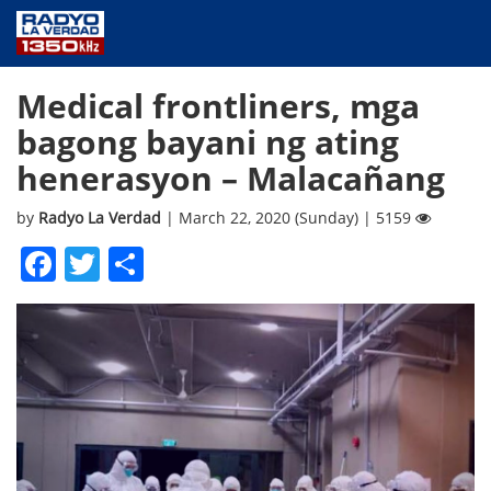
NEWS
Medical frontliners, mga
PUBLIC SERVICE
bagong bayani ng ating
ANNOUNCEMENTS
henerasyon – Malacañang
PROGRAMS
ABOUT
by
Radyo La Verdad
| March 22, 2020 (Sunday) | 5159
CONTACT US
Facebook
Twitter
Share