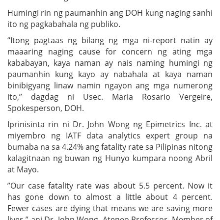
Humingi rin ng paumanhin ang DOH kung naging sanhi
ito ng pagkabahala ng publiko.
“Itong pagtaas ng bilang ng mga ni-report natin ay
maaaring naging cause for concern ng ating mga
kababayan, kaya naman ay nais naming humingi ng
paumanhin kung kayo ay nabahala at kaya naman
binibigyang linaw namin ngayon ang mga numerong
ito,” dagdag ni Usec. Maria Rosario Vergeire,
Spokesperson, DOH.
Iprinisinta rin ni Dr. John Wong ng Epimetrics Inc. at
miyembro ng IATF data analytics expert group na
bumaba na sa 4.24% ang fatality rate sa Pilipinas nitong
kalagitnaan ng buwan ng Hunyo kumpara noong Abril
at Mayo.
”Our case fatality rate was about 5.5 percent. Now it
has gone down to almost a little about 4 percent.
Fewer cases are dying that means we are saving more
lives,” ani Dr. John Wong, Ateneo Professor, Member of