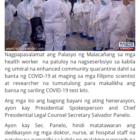
Nagpapasalamat ang Palasyo ng Malacañang sa mga
health worker na patuloy na nagseserbsiyo sa kabila
ng umiiral na enhanced community quarantine dahil sa
banta ng COVID-19 at maging sa mga Filipino scientist
at researcher na tumutulong para makalikha ang
bansa ng sariling COVID-19 test kits.
Ang mga ito ang bagong bayani ng ating henerasyon,
ayon kay Presidential Spokesperson and Chief
Presidential Legal Counsel Secretary Salvador Panelo.
Ayon kay Sec. Panelo, hindi matatawaran ang
dedikasyon ng mga doktor, nurse, at hospital staff na
patuloy na nagsisilbi sa kabila ng malaking panganib na