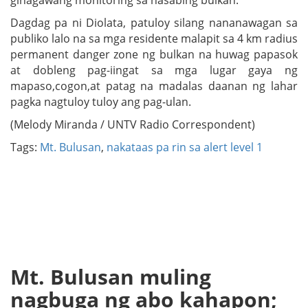
ginagawang monitoring sa nasabing bulkan.
Dagdag pa ni Diolata, patuloy silang nananawagan sa
publiko lalo na sa mga residente malapit sa 4 km radius
permanent danger zone ng bulkan na huwag papasok
at dobleng pag-iingat sa mga lugar gaya ng
mapaso,cogon,at patag na madalas daanan ng lahar
pagka nagtuloy tuloy ang pag-ulan.
(Melody Miranda / UNTV Radio Correspondent)
Tags:
Mt. Bulusan
,
nakataas pa rin sa alert level 1
Mt. Bulusan muling
nagbuga ng abo kahapon;