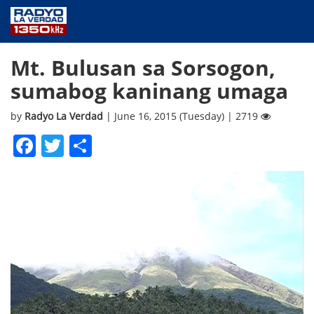
NEWS
Mt. Bulusan sa Sorsogon,
PUBLIC SERVICE
sumabog kaninang umaga
ANNOUNCEMENTS
PROGRAMS
by
Radyo La Verdad
| June 16, 2015 (Tuesday) | 2719
ABOUT
Facebook
Twitter
Share
CONTACT US