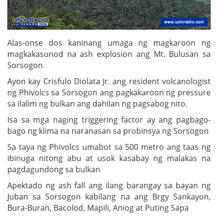
Alas-onse dos kaninang umaga ng magkaroon ng
magkakasunod na ash explosion ang Mt. Bulusan sa
Sorsogon
Ayon kay Crisfulo Diolata Jr. ang resident volcanologist
ng Phivolcs sa Sorsogon ang pagkakaroon ng pressure
sa ilalim ng bulkan ang dahilan ng pagsabog nito.
Isa sa mga naging triggering factor ay ang pagbago-
bago ng klima na naranasan sa probinsya ng Sorsogon
Sa taya ng Phivolcs umabot sa 500 metro ang taas ng
ibinuga nitong abu at usok kasabay ng malakas na
pagdagundong sa bulkan
Apektado ng ash fall ang ilang barangay sa bayan ng
Juban sa Sorsogon kabilang na ang Brgy Sankayon,
Bura-Buran, Bacolod, Mapili, Aniog at Puting Sapa