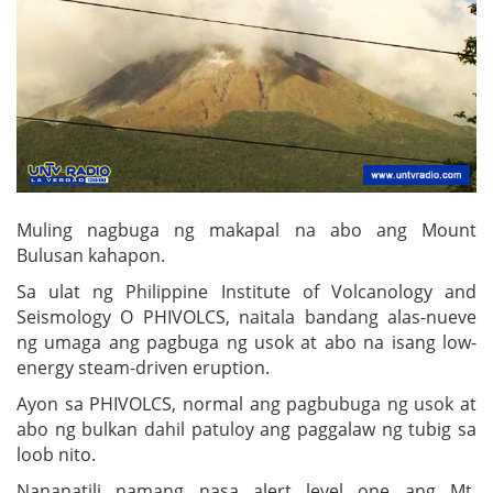
Muling nagbuga ng makapal na abo ang Mount
Bulusan kahapon.
Sa ulat ng Philippine Institute of Volcanology and
Seismology O PHIVOLCS, naitala bandang alas-nueve
ng umaga ang pagbuga ng usok at abo na isang low-
energy steam-driven eruption.
Ayon sa PHIVOLCS, normal ang pagbubuga ng usok at
abo ng bulkan dahil patuloy ang paggalaw ng tubig sa
loob nito.
Nananatili namang nasa alert level one ang Mt.