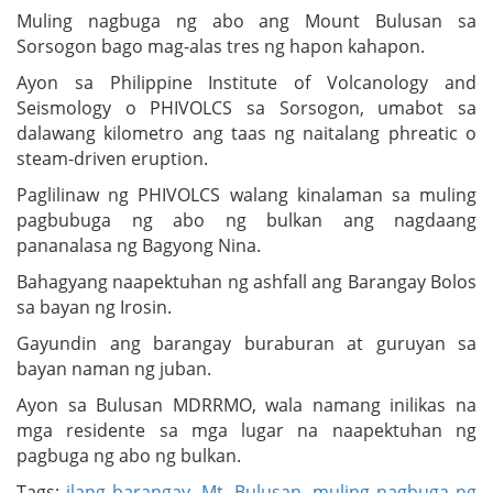
Muling nagbuga ng abo ang Mount Bulusan sa
Sorsogon bago mag-alas tres ng hapon kahapon.
Ayon sa Philippine Institute of Volcanology and
Seismology o PHIVOLCS sa Sorsogon, umabot sa
dalawang kilometro ang taas ng naitalang phreatic o
steam-driven eruption.
Paglilinaw ng PHIVOLCS walang kinalaman sa muling
pagbubuga ng abo ng bulkan ang nagdaang
pananalasa ng Bagyong Nina.
Bahagyang naapektuhan ng ashfall ang Barangay Bolos
sa bayan ng Irosin.
Gayundin ang barangay buraburan at guruyan sa
bayan naman ng juban.
Ayon sa Bulusan MDRRMO, wala namang inilikas na
mga residente sa mga lugar na naapektuhan ng
pagbuga ng abo ng bulkan.
Tags:
ilang barangay
,
Mt. Bulusan
,
muling nagbuga ng