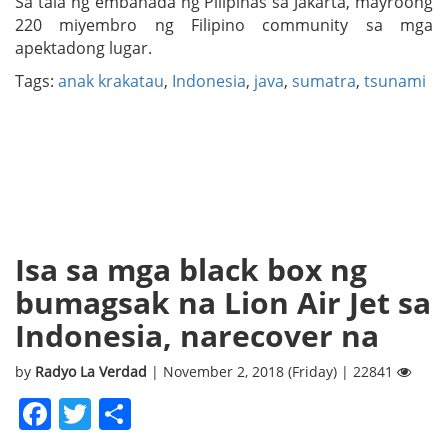
Sa tala ng embahada ng Pilipinas sa Jakarta, mayroong
220 miyembro ng Filipino community sa mga
apektadong lugar.
Tags:
anak krakatau
,
Indonesia
,
java
,
sumatra
,
tsunami
Isa sa mga black box ng
bumagsak na Lion Air Jet sa
Indonesia, narecover na
by
Radyo La Verdad
| November 2, 2018 (Friday) | 22841
Facebook
Twitter
Share