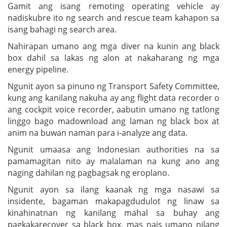
Gamit ang isang remoting operating vehicle ay
nadiskubre ito ng search and rescue team kahapon sa
isang bahagi ng search area.
Nahirapan umano ang mga diver na kunin ang black
box dahil sa lakas ng alon at nakaharang ng mga
energy pipeline.
Ngunit ayon sa pinuno ng Transport Safety Committee,
kung ang kanilang nakuha ay ang flight data recorder o
ang cockpit voice recorder, aabutin umano ng tatlong
linggo bago madownload ang laman ng black box at
anim na buwan naman para i-analyze ang data.
Ngunit umaasa ang Indonesian authorities na sa
pamamagitan nito ay malalaman na kung ano ang
naging dahilan ng pagbagsak ng eroplano.
Ngunit ayon sa ilang kaanak ng mga nasawi sa
insidente, bagaman makapagdudulot ng linaw sa
kinahinatnan ng kanilang mahal sa buhay ang
pagkakarecover sa black box, mas nais umano nilang