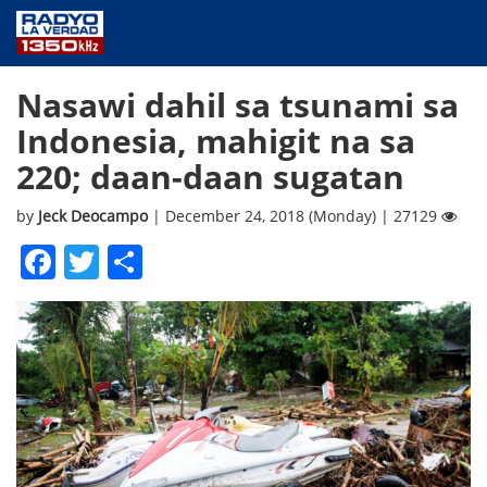
NEWS
Nasawi dahil sa tsunami sa
PUBLIC SERVICE
Indonesia, mahigit na sa
ANNOUNCEMENTS
220; daan-daan sugatan
PROGRAMS
ABOUT
by
Jeck Deocampo
| December 24, 2018 (Monday) | 27129
CONTACT US
Facebook
Twitter
Share