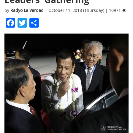
by
Radyo La Verdad
| October 11, 2018 (Thursday) | 10971
Facebook
Twitter
Share