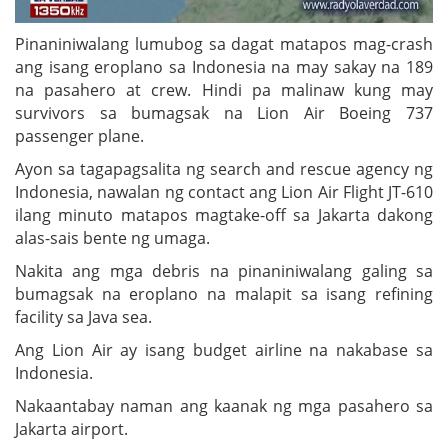
Pinaniniwalang lumubog sa dagat matapos mag-crash
ang isang eroplano sa Indonesia na may sakay na 189
na pasahero at crew. Hindi pa malinaw kung may
survivors sa bumagsak na Lion Air Boeing 737
passenger plane.
Ayon sa tagapagsalita ng search and rescue agency ng
Indonesia, nawalan ng contact ang Lion Air Flight JT-610
ilang minuto matapos magtake-off sa Jakarta dakong
alas-sais bente ng umaga.
Nakita ang mga debris na pinaniniwalang galing sa
bumagsak na eroplano na malapit sa isang refining
facility sa Java sea.
Ang Lion Air ay isang budget airline na nakabase sa
Indonesia.
Nakaantabay naman ang kaanak ng mga pasahero sa
Jakarta airport.