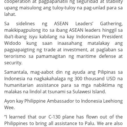
cooperation at pagpapanatili ng seguridad at stability
upang maisulong ang tuloy-tuloy na pag-unlad para sa
lahat.
Sa sidelines ng ASEAN Leaders’ Gathering,
makikipagpulong ito sa ibang ASEAN leaders hinggil sa
iba’t-ibang isyu kabilang na kay Indonesian President
Widodo kung saan inaasahang matalakay ang
pagpapaigting ng trade at investment, at paglaban sa
terorismo sa pamamagitan ng maritime defense at
security.
Samantala, mag-aabot din ng ayuda ang Pilipinas sa
Indonesia na nagkakahalaga ng 300 thousand USD na
humanitarian assistance para sa mga nabiktima ng
malakas na lindol at tsunami sa Sulawesi Island.
Ayon kay Philippine Ambassador to Indonesia Leehiong
Wee.
“I learned that our C-130 plane has flown out of the
Philippines to bring all assistance to Palu. We are also