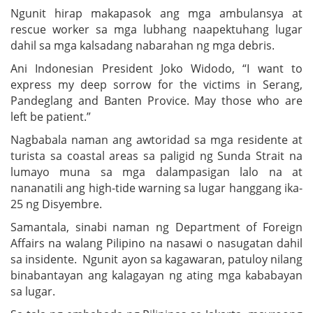
Ngunit hirap makapasok ang mga ambulansya at
rescue worker sa mga lubhang naapektuhang lugar
dahil sa mga kalsadang nabarahan ng mga debris.
Ani Indonesian President Joko Widodo, “I want to
express my deep sorrow for the victims in Serang,
Pandeglang and Banten Provice. May those who are
left be patient.”
Nagbabala naman ang awtoridad sa mga residente at
turista sa coastal areas sa paligid ng Sunda Strait na
lumayo muna sa mga dalampasigan lalo na at
nananatili ang high-tide warning sa lugar hanggang ika-
25 ng Disyembre.
Samantala, sinabi naman ng Department of Foreign
Affairs na walang Pilipino na nasawi o nasugatan dahil
sa insidente. Ngunit ayon sa kagawaran, patuloy nilang
binabantayan ang kalagayan ng ating mga kababayan
sa lugar.