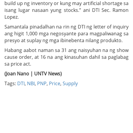
build up ng inventory or kung may artificial shortage sa
isang lugar nasaan yung stocks.” ani DTI Sec. Ramon
Lopez.
Samantala pinadalhan na rin ng DTI ng letter of inquiry
ang higit 1,000 mga negosyante para magpaliwanag sa
presyo at suplay ng mga ibinebenta nilang produkto.
Habang aabot naman sa 31 ang naisyuhan na ng show
cause order, at 16 na ang kinasuhan dahil sa paglabag
sa price act.
(Joan Nano | UNTV News)
Tags:
DTI
,
NBI
,
PNP
,
Price
,
Supply