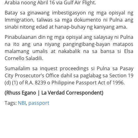
Arabia noong Abril 16 via Gulf Air Flight.
Batay sa ginawang imbestigasyon ng mga opisyal ng
Immigration, taliwas sa mga dokumento ni Pulna ang
sinabi nitong edad at hanap-buhay ng kaniyang ama.
Pinabulaanan din ng mga opisyal ang salaysay ni Pulna
na ito ang una niyang pangingibang-bayan matapos
malamang umalis at nakabalik na sa bansa si Elsa
Cornello Saladili.
Sumailalim sa inquest proceedings si Pulna sa Pasay
City Prosecutor’s Office dahil sa paglabag sa Section 19
(d) (1) of R.A. 8239 o Philippine Passport Act of 1996.
(Rhuss Egano | La Verdad Correspondent)
Tags:
NBI
,
passport